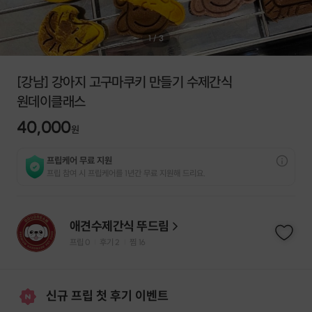
1
/
3
[강남] 강아지 고구마쿠키 만들기 수제간식
원데이클래스
40,000
원
프립케어 무료 지원
프립 참여 시 프립케어를 1년간 무료 지원해 드리요.
애견수제간식 뚜드림
프립
0
후기 2
찜
16
|
|
신규 프립 첫 후기 이벤트