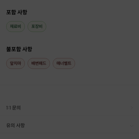
포함 사항
재료비
포장비
불포함 사항
Notice
앞치마
배변패드
매너벨트
클래스 안내사항
▶ 클래스 안내
수업은 퀄리티를 위해 최대 2명 정원(지인 가능)으로 진행하며
사랑스러운 우리 댕댕이와 함께 방문하셔도 좋습니다.
1:1 문의
▶
운영시간
월~토 오전 11시부터 오후 6시까지 / 매주 일요일 휴무
유의 사항
수업은 약 1시간 ~ 1시간 30분 시간 소요됩니다.
(클래스 구매 전 일정 문의 먼저 부탁 드려요)