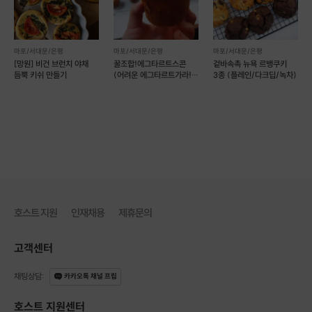
마포/서대문/은평
마포/서대문/은평
마포/서대문/은평
[망원] 비건 브런치 야채
꿀조합!에그타르트스콘
겉바속촉 뉴욕 르뱅쿠키
듬뿍 키쉬 만들기
(어려운 에그타르트가라!
3종 (플레인/다크딥/녹차)
손쉽게만들고 필링가득!)
호스트 지원
인재채용
제휴문의
고객센터
채팅상담
:
카카오톡 채널 프립
호스트 지원센터