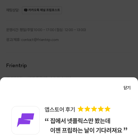
채팅상담
:
카카오톡 채널 프립호스트
운영시간: 평일/주말 10:00 - 17:00 (점심 : 12:00 - 13:00)
광고/제휴: contact@frientrip.com
Frientrip
㈜프렌트립
사업자 등록번호 : 261-81-04385
|
통신판매업신고번호 : 2016-서울성동-01088
닫기
대표 : 임수열
개인정보 관리 책임자 : 권용근
070-5175-6636
|
|
서울시 성동구 왕십리로 115 헤이그라운드 서울숲점 G704
㈜프렌트립은 통신판매중개자로서 거래당사자가 아니며, 호스트가 등록한 상품정보 및 거래에
대해 ㈜프렌트립은 일체의 책임을 지지 않습니다.
NICEPAY 안전거래 서비스 : 고객님의 안전거래를 위해 현금 결제 시, 저희 사이트에서 가입한
구매안전 서비스를 이용할 수 있습니다.
가입 확인
이용약관
개인정보 처리방침