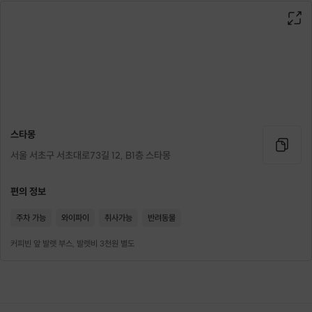
육류 알레르기가 있다면 추천해드리는 메뉴!
알록달록 맛있는 쿠키를 함께 만들어볼까요?
#쿠키 커터를 사용하거나 직접 모양을 만들어
다양한 색깔의 쿠키를 만들 수 있습니다.
스타몽
서울 서초구 서초대로73길 12, B1층 스타몽
편의 정보
주차 가능
와이파이
취사가능
반려동물
커피빈 앞 발렛 부스, 발렛비 3천원 별도