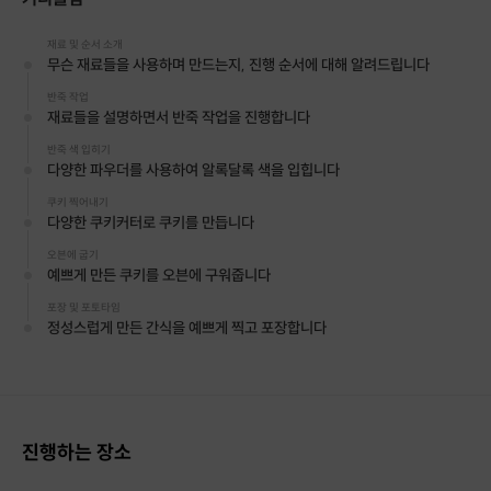
모든 반려견들이 우리의 가족이라는 마음으로
재료 및 순서 소개
방부제, 인공색소, 첨가물을 사용하지 않고 있으며
무슨 재료들을 사용하며 만드는지, 진행 순서에 대해 알려드립니다
신선한 재료만 사용해 건강한 수제간식을 만듭니다 :)
반죽 작업
재료들을 설명하면서 반죽 작업을 진행합니다
펫푸드 전문 영양사가 반려동물의 기호와 안정성을 고려해
개발한 레시피로 수업을 진행하는 뚜드림 원데이클래스!
반죽 색 입히기
다양한 파우더를 사용하여 알록달록 색을 입힙니다
반려견을 사랑하는 마음만 있으면 누구나 쉽고 재미있게
쿠키 찍어내기
만들 수 있는 프리미엄 강아지 수제간식과 케이크,
다양한 쿠키커터로 쿠키를 만듭니다
뚜드림과 함께 우리 아이를 위한 소중한 추억을 만들어보세요
오븐에 굽기
예쁘게 만든 쿠키를 오븐에 구워줍니다
포장 및 포토타임
Detail
정성스럽게 만든 간식을 예쁘게 찍고 포장합니다
프립소개
🍠고구마 쿠키
🍪
진행하는 장소
재료에 고기가 들어가지 않아 우리 아이가