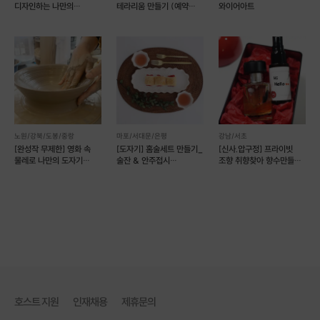
디자인하는 나만의
테라리움 만들기 (예약
와이어아트
플라워클래스
가능)
베이킹에 사용되는 사각형의 버터패키지에 영감받아
브런치스튜디오의 감성으로 제작된 디자인
노원/강북/도봉/중랑
마포/서대문/은평
강남/서초
[완성작 무제한] 영화 속
[도자기] 홈술세트 만들기_
[신사.압구정] 프라이빗
물레로 나만의 도자기
술잔 & 안주접시
조향 취향찾아 향수만들기
만들기 [모아스튜디오]
(예약가능)
(예약가능)
호스트 지원
인재채용
제휴문의