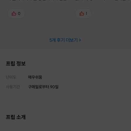
이 골목입구에서 보이면 좋겠다는 생
어서 좋았습니다! 다음에는 카
각..! 미리 컬러와 각인을 정해서 갔고
말고 다른 것도 도전해보고 싶어
0
1
(저는 로고를 빼고 각인을 앞에 새겨
달라고했는데 너무예쁘게 해주셨어
요!) 가죽공예는 처음이라 바느질만
5
개 후기 더보기
한다길래 어떤걸까 하고 갔는데 초보
자가 하기쉽게 반제품의 모습의 카드
지갑이 있었어요. 실은 에르메스에서
쓰는 실이라고하고, 가죽도 엄청 부
프립 정보
드럽고 좋은질의 가죽같아요. 실을
정하고 바느질법을 알려주시고 5땀
난이도
매우쉬움
정도 해본뒤에 가죽을 고정시키는 기
사용기간
구매일로부터
90
일
구(?)에 끼워서 바느질을 계속했는
데 한땀한땀 요령이 생기니까 바느질
이 점점예쁘게됐어요. 저는 공예 원
데이클래스를 자주해봤고 손이 빠른
프립 소개
편이라. 1시간걸렸는데 1시간반이면
딱 적당한거같아요 ㅎㅎ 예시작품으