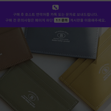
로 보여주신 카드지갑에 강아지 자수
스티커가 너무 귀여워서 저도 구매할
수있냐니까 할수있다고하셔서! 추가
구매하고 카드지갑 뒷면에 너무귀여
운 자수 스티커를 붙여줬어요. 총 5
종 있었는데 요리조리 대보고 제일
잘어울리는 강아지를 붙였습니다 완
성하니까 품질보증서같은 종이와 함
께 넣어갈 종이봉투를 주셨는데 그것
도 예뻐서 디테일이 살아있는곳같아
요 ㅎㅎ 집에 오면서 카드지갑이 너
무 부드러워서 카드가 빠지는건아닐
까 하고 카드를 끼워봤는데, 가죽 안
쪽이 엄청부드러운데도 미끄럼방지
기능이있는지 카드를 딱 잡아줘서 막
흔들어도 안빠지고 안정감있더라구
요. 너무 예뻐서 자주쓸것같아요~