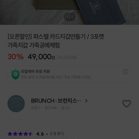
1
/
1
[오픈할인] 파스텔 카드지갑만들기 / 3포켓
가죽지갑 가죽공예체험
30
%
49,000
70,000
원
원
프립케어 무료 지원
프립 참여 시 프립케어를 1년간 무료 지원해 드리요.
BRUNCH : 브런치스튜디오
프립
11
후기 145
찜
221
|
|
후
기
4.6
5
개 후기