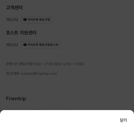
고객센터
채팅상담
:
카카오톡 채널 프립
호스트 지원센터
채팅상담
:
카카오톡 채널 프립호스트
운영시간: 평일/주말 10:00 - 17:00 (점심 : 12:00 - 13:00)
광고/제휴: contact@frientrip.com
Frientrip
㈜프렌트립
사업자 등록번호 : 261-81-04385
|
통신판매업신고번호 : 2016-서울성동-01088
닫기
대표 : 임수열
개인정보 관리 책임자 : 권용근
070-5175-6636
|
|
서울시 성동구 왕십리로 115 헤이그라운드 서울숲점 G704