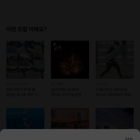
이런 프립 어때요?
마포/서대문/은평
경기 전체
강남/서초
평생 자전거 못 탈 줄
[혼자여행] 국내최초
[서울/경기] (푸쉬오프
알았던 당신을 위한 1:1
1박2일 오리지널 혼펜_
보드샵) 처음타보는 롱보드
자전거 극복 클래스
따로 또 같이
즐겁고 안전하게 !!
닫기