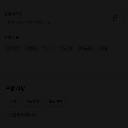
양양 하조대
강원 양양군 현북면 하륜길 26
편의 정보
주차 가능
프립캡틴
와이파이
샤워시설
휴대폰충전
포토존
포함 사항
샤워
수트대여
보드대여
수건 및 바디워시