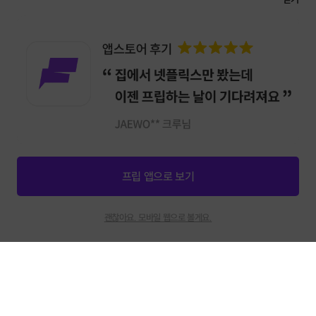
성남/분당
부산 전체
종로/중구
[서울송파성남수원]
[부산] 광안리 노을과
[서울] 덕수궁 야간 투어
프리다이빙 체험 (예약
함께하는 SUP(패들보드)
#5대 궁궐투어 #중구
가능)
프립 앱으로 보기
호스트 지원
인재채용
제휴문의
신청마감
1
괜찮아요. 모바일 웹으로 볼게요.
고객센터
채팅상담
:
카카오톡 채널 프립
특히 호주의 랜드서핑 전문 기업 <Smoothstar International Pty Ltd>
와 빅웨이브 프리스타일 서퍼스 기업 <Dylan Sapes> 그리고 서프 아트 전
호스트 지원센터
문 기업 <Surfpaints>와 오랜 기간 함께 서핑 관련 교류를 이어오면서 다양
하고 전문적인 서핑 교육을 제공하는 중입니다
채팅상담
:
카카오톡 채널 프립호스트