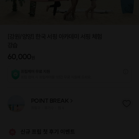
1
/
5
[강원/양양] 한국 서핑 아카데미 서핑 체험
강습
60,000
원
프립케어 무료 지원
프립 참여 시 프립케어를 1년간 무료 지원해 드리요.
POINT BREAK
프립
0
후기 0
찜
4
|
|
신규 프립 첫 후기 이벤트