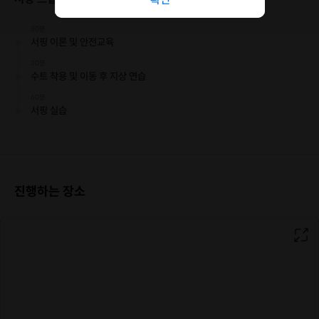
30분
서핑 이론 및 안전교육
30분
수트 착용 및 이동 후 지상 연습
60분
서핑 실습
진행하는 장소