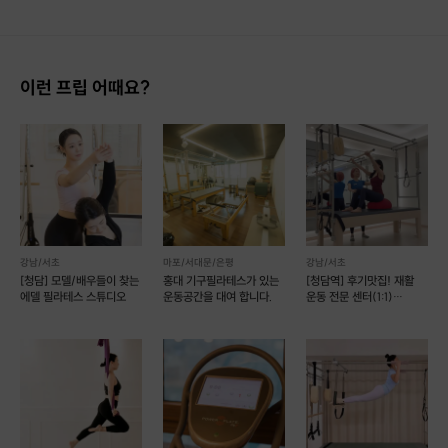
이런 프립 어때요?
강남/서초
마포/서대문/은평
강남/서초
[청담] 모델/배우들이 찾는
홍대 기구필라테스가 있는
[청담역] 후기맛집! 재활
에델 필라테스 스튜디오
운동공간을 대여 합니다.
운동 전문 센터(1:1)
(예약가능)
Notice
클래스 안내사항