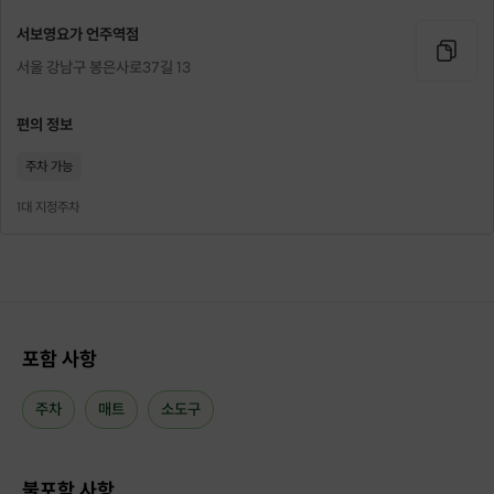
서보영요가 언주역점
Host
서울 강남구 봉은사로37길 13
호스트 소개
편의 정보
ㅣ 서보영 원장
주차 가능
1대 지정주차
호스트 약력
서보영 오피스 요가북 저자
서보영 체형교정요가 저자
서보영 요가(플라잉) 저자
포함 사항
강남구립도서관 저자 간담회
네이처인요가 설립
네이처인요가 강사 양성
주차
매트
소도구
대치 1호점/역삼 2호점 서보영요가 원장
불포함 사항
매스컴