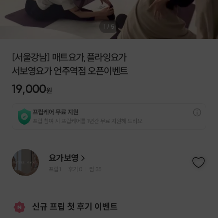
1
/
5
[서울강남] 매트요가,플라잉요가
서보영요가 언주역점 오픈이벤트
19,000
원
프립케어 무료 지원
프립 참여 시 프립케어를 1년간 무료 지원해 드리요.
요가보영
프립
1
후기 0
찜
35
|
|
신규 프립 첫 후기 이벤트