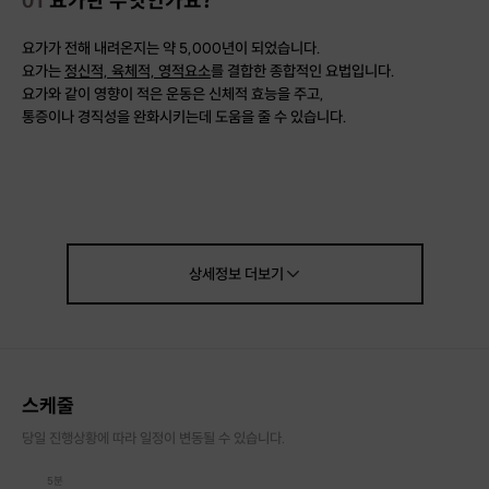
요가가 전해 내려온지는 약 5,000년이 되었습니다.
요가는
정신적, 육체적, 영적요소
를 결합한 종합적인 요법입니다.
요가와 같이 영향이 적은 운동은 신체적 효능을 주고,
통증이나 경직성을 완화시키는데 도움을 줄 수 있습니다.
거북목, 라운드 숄더, 말린어깨, 림프순환에 효과가 있습니다.
또한 유연성과 코어빌딩운동은 물론 유산소 운동, 무산소 운동,
그리고 저항력 훈련까지 포함됩니다.
꾸준한 요가 수련을 통해서 내 몸의 균형을 찾고,
상세정보
더보기
마음과 삶에 대한 자세에도 필요한 유연성을 얻어보세요.
"
요가를
통해
몸과 마음의 밸런스를 되찾고
잠시 쉬어가며 본인의 현재상태를 점검해보는 시간을 가져보자
스케줄
우리가 유연해야 하는 이유는
당일 진행상황에 따라 일정이 변동될 수 있습니다.
자유롭게 신체를 사용하며 원하는 곳으로 가기 위함이다.
5분