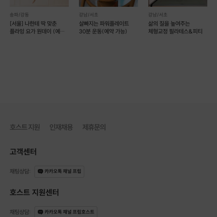
🚩찾아오시는 길
선릉역 2번 출구 460M 직진
송파/강동
강남/서초
강남/서초
> 역삼로 대치사거리 방면으로 자회전 후 557M 이동
[서울] 나한테 딱 맞춘
살빠지는 파워플레이트
삶의 질을 높여주는
> 코너에서 우회전 후 38M 이동
플라잉 요가 원데이 (예약
30분 운동(예약 가능)
체형교정 필라테스&피티
가능)
> 서보영요가(대치점) 2층 예나빌딩
❗ 신청 시 유의사항
아프신 부분이 있으신 분은 수업 전에 미리 알려주세요
호스트 지원
인재채용
제휴문의
고객센터
채팅상담
:
카카오톡 채널 프립
호스트 지원센터
채팅상담
:
카카오톡 채널 프립호스트