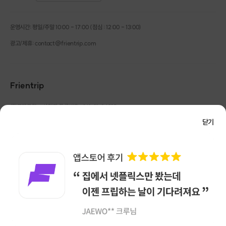
운영시간: 평일/주말 10:00 - 17:00 (점심 : 12:00 - 13:00)
광고/제휴: contact@frientrip.com
Frientrip
㈜프렌트립
사업자 등록번호 : 261-81-04385
|
통신판매업신고번호 : 2016-서울성동-01088
닫기
대표 : 임수열
개인정보 관리 책임자 : 권용근
070-5175-6636
|
|
서울시 성동구 왕십리로 115 헤이그라운드 서울숲점 G704
㈜프렌트립은 통신판매중개자로서 거래당사자가 아니며, 호스트가 등록한 상품정보 및 거래에
대해 ㈜프렌트립은 일체의 책임을 지지 않습니다.
NICEPAY 안전거래 서비스 : 고객님의 안전거래를 위해 현금 결제 시, 저희 사이트에서 가입한
구매안전 서비스를 이용할 수 있습니다.
가입 확인
이용약관
개인정보 처리방침
앱 다운로드