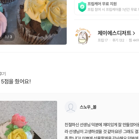
프립케어 무료 지원
프립 참여 시 프립케어를 1년간 무료 
제이에스디저트
1
/
3
프립
17
후기 132
찜
449
|
|
 후기
 5점을 줬어요!
스노우_볼
친절하신 선생님 덕분에 재미있게 잘 만들었어
라 선생님이 고생하셨을 것 같아요🤣 그래도 
족 합니다! 이쁘게 선물할게용 감사해요 덕분