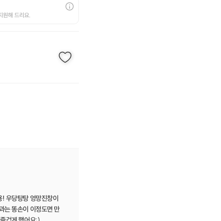
지원해 드리요.
용! 우당탕탕 엉망진창이
결과는 똥손이 이정도면 만
에 즐겁게 했어요:)