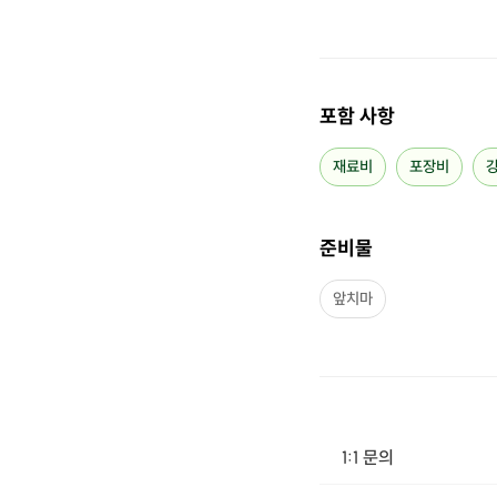
포함 사항
재료비
포장비
준비물
앞치마
1:1 문의