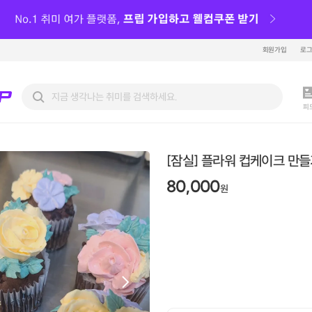
회원가입
로
피
[잠실] 플라워 컵케이크 만
80,000
원