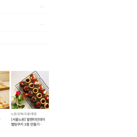
노원/강북/도봉/중랑
뿍
[서울노원] 발렌타인데이
멜팅쿠키 3종 만들기
(18개)