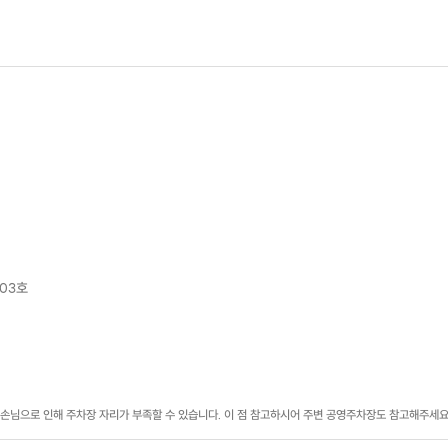
Host
호스트 소개
안녕하세요!
303호
구움과자 & 케이크 전문
<제이에스디저트>
입니다🤗
예쁜 꽃이 올라간 컵케이크
를
내가 직접 만들고 포장하고
체험할 수 있도록 옆에서 꼼꼼히 지도해드릴게요!
현재 약
2,000명 넘는 수강생
들을 지도하면서
 손님으로 인해 주차장 자리가 부족할 수 있습니다. 이 점 참고하시어 주변 공영주차장도 참고해주세요
지금까지 쌓여왔던 베이킹 노하우를 통해