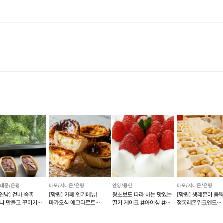
 바랍니다. · 예약 확정 시 환불이 불가합니다. · 예약 시간에 맞추어 늦지 않게 도착해주시기 바랍니다.
에너지로 환불 됩니다. [환불 신청 방법] 1. 해당 프립 결제한 계정으로 로그인 2. 마이프립 - 신청내역 or 결제내역
서대문/은평
마포/서대문/은평
안양/용인
마포/서대문/은평
연남] 겉바 속촉
[망원] 카페 인기메뉴!
왕초보도 따라 하는 맛있는
[망원] 생레몬이 듬
니 만들고 꾸미기
마카오식 에그타르트
딸기 케이크 #아이싱 #
정통레몬위크엔드
 클래스
만들기
데코
(레몬케이크)