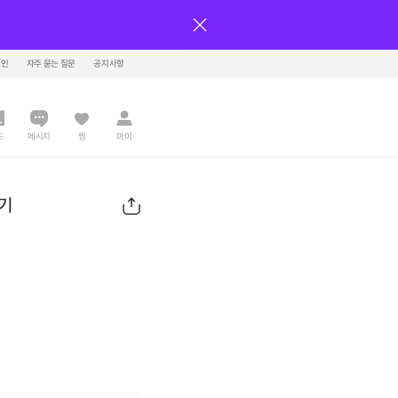
그인
자주 묻는 질문
공지사항
드
메시지
찜
마이
들기