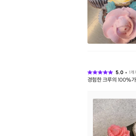
후
기
5.0
1
개
경험한 크루의 100%가