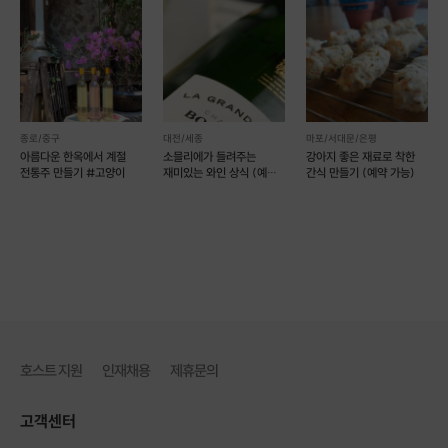
종로/중구
대전/세종
마포/서대문/은평
아름다운 한옥에서 계절
소믈리에가 들려주는
강아지 좋은 재료로 착한
전통주 만들기 #고양이
재미있는 와인 상식 (예약
간식 만들기 (예약 가능)
가능)
호스트 지원
인재채용
제휴문의
고객센터