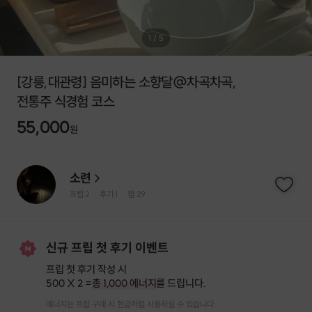
1
/
5
[강릉,대관령] 음미하는 소향달@차곡차곡,
전통주 식경험 코스
55,000
원
소련
프립
2
후기 1
찜
29
|
|
신규 프립 첫 후기 이벤트
프립 첫 후기 작성 시
500 X 2 =
총 1,000 에너지
를 드립니다.
에너지는 프립 구매 시 현금처럼 사용하실 수 있습니다.