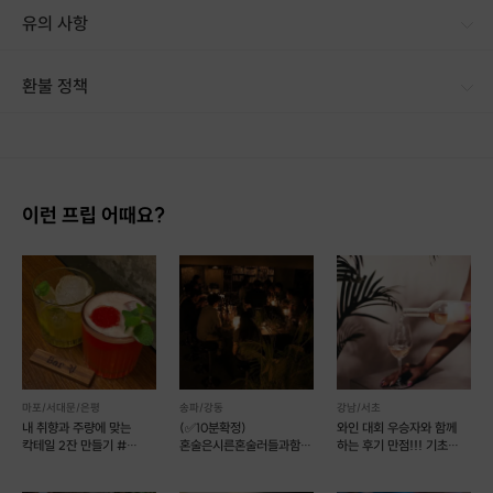
유의 사항
환불 정책
1. 결제 후 14일 이내 취소 시 : 전액 환불 (단, 결제 후 14일 이내라도 호스트와 프립 진행일 예약 확정 후 환불 불가) 2. 결제 후 14일 이후 취소 시 : 환불 불가 ※ 상품의 유효기간 만료 시 연장은 불가하며, 기간 내 호스트와 예약 확정 되지 않은 프립은 프립 에너지로 환불 됩니다. ※ 환불된 에너지의 유효기간은 지급일로부터 180일이며, 유효기간 종료 후 기간연장 및 환불이 불가합니다. ※ 배송상품의 경우 배송 준비 전 전액 환불 가능, 배송 준비 후 환불 불가 합니다. ※ 다회권의 경우, 1회라도 사용시 부분 환불이 불가하며, 기간 내 호스트와 예약 확정 되지 않은 프립은 프립 에너지로 환불 됩니다. [환불 신청 방법] 1. 해당 프립 결제한 계정으로 로그인 2. 마이프립 - 신청내역 or 결제내역
이런 프립 어때요?
소향 약주와 소향 탁주 두 종류와
저희가 직접 만들고 있는 수제 차도 체험하실 수 있게 내려 드려요.
시음을 하시면서 같이 곁들여 드실 수 있는
몇 종류의 채식 핑거푸드도 간단히 내 드립니다.
마포/서대문/은평
송파/강동
강남/서초
(요청하실 경우 비건식도 가능해요!)
내 취향과 주량에 맞는
(✅10분확정)
와인 대회 우승자와 함께
칵테일 2잔 만들기 #
혼술은시른혼술러들과함께
하는 후기 만점!!! 기초
연남동
🥃
와인 강좌!