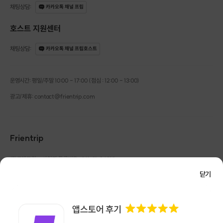
채팅상담
:
카카오톡 채널 프립
호스트 지원센터
채팅상담
:
카카오톡 채널 프립호스트
운영시간: 평일/주말 10:00 - 17:00 (점심 : 12:00 - 13:00)
광고/제휴: contact@frientrip.com
Frientrip
공간을 둘러볼 수 있고, 전통주와 관련된 다양한 경험을 할 수 있습니다.
겨울과 여름 다른 경험들을 선사해드립니다.
㈜프렌트립
사업자 등록번호 : 261-81-04385
|
통신판매업신고번호 : 2016-서울성동-01088
닫기
* 포함내용
대표 : 임수열
개인정보 관리 책임자 : 권용근
070-5175-6636
|
|
- 소향 약주, 소향 탁주, 대용차
서울시 성동구 왕십리로 115 헤이그라운드 서울숲점 G704
- 곁들이는 음식
㈜프렌트립은 통신판매중개자로서 거래당사자가 아니며, 호스트가 등록한 상품정보 및 거래에
대해 ㈜프렌트립은 일체의 책임을 지지 않습니다.
NICEPAY 안전거래 서비스 : 고객님의 안전거래를 위해 현금 결제 시, 저희 사이트에서 가입한