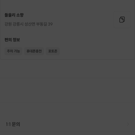
들을리 소향
강원 강릉시 성산면 부동길 39
편의 정보
주차 가능
휴대폰충전
포토존
1:1 문의