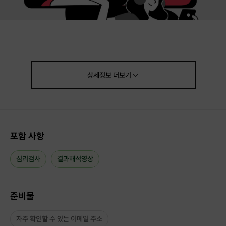
상세정보
더보기
포함 사항
#스포츠심리교육 #스포츠심리검사
#예체능 전공자 #예체능 전공지망생
심리검사
결과해석영상
준비물
▶호스트는 누구일까요?
자주 확인할 수 있는 이메일 주소