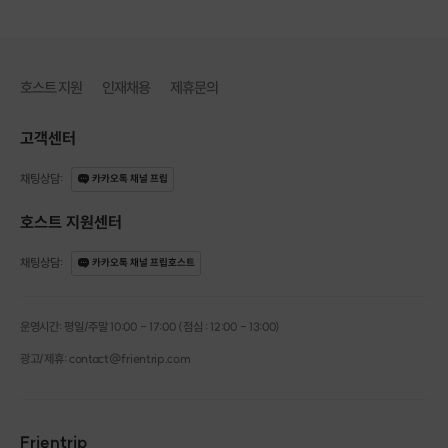
리요인으로 인해 경기력이나 수행력이 저하된
예체능 전공자 또는 대학 진학을 앞둔 학생들의 심리상태를
측정하고 분석하는 서비스 입니다.
호스트 지원
인재채용
제휴문의
고객센터
◆ 심리검사는 온라인으로 진행될 예정이며 측정 후, 서비스
옵션에 따라 결과해석 영상(20분) / 결과해석+ 보완해야 할 요
채팅상담
:
카카오톡 채널 프립
인(불안, 스트레스, 심리기술능력)에 대한 교육영상(총 50분)
호스트 지원센터
으로 나뉘어서 제공됩니다.
채팅상담
:
카카오톡 채널 프립호스트
◆ 서비스(VOD) 지급은 심리검사 측정 후, 최대 7일 이내로
운영시간: 평일/주말 10:00 - 17:00 (점심 : 12:00 - 13:00)
제공될 예정입니다.
광고/제휴: contact@frientrip.com
▶프립 진행절차
Frientrip