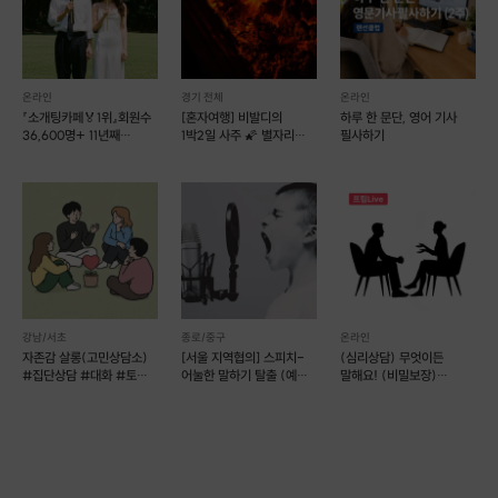
6. 학술우수상 다수 수상
7. 2014년부터 개인/단체 종목 기관 및 선수 교육특강/심리상담/심리훈
련 다수 수행
온라인
경기 전체
온라인
8. 스포츠심리상담사/일반심리상담사/미술심리상담사/USGTF티칭프
『소개팅카페🏅1위』회원수
[혼자여행] 비발디의
하루 한 문단, 영어 기사
로 공인기관 자격보유
36,600명+ 11년째
1박2일 사주 🌠 별자리
필사하기
진행중인 초이스팅💞
혼펜
▶프립 소개
◆
본 프립은 스포츠 또는 퍼포먼스를 요구하는 현장에서 부적인 심리요인으
강남/서초
종로/중구
온라인
로 수행력이 저하되어 힘들어 하는 대원들을 위해 등록하였습니다.
자존감 살롱(고민상담소)
[서울 지역협의] 스피치-
(심리상담) 무엇이든
#집단상담 #대화 #토크
어눌한 말하기 탈출 (예약
말해요! (비밀보장)
#무해한모임
가능)
(비대면)
◆ 본 서비스는 비대면으로 진행합니다.
◆ 스포츠 환경이나 퍼포먼스를 요구하는 상황에서 부적 심