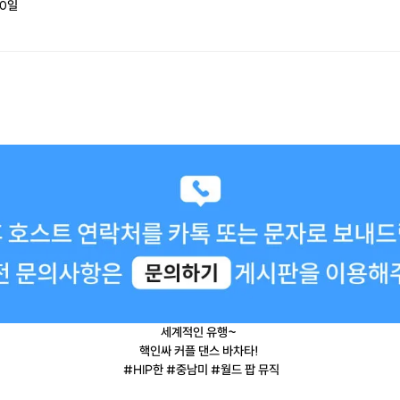
0
일
세계적인 유행~
핵인싸 커플 댄스 바차타!
#HIP한 #중남미 #월드 팝 뮤직