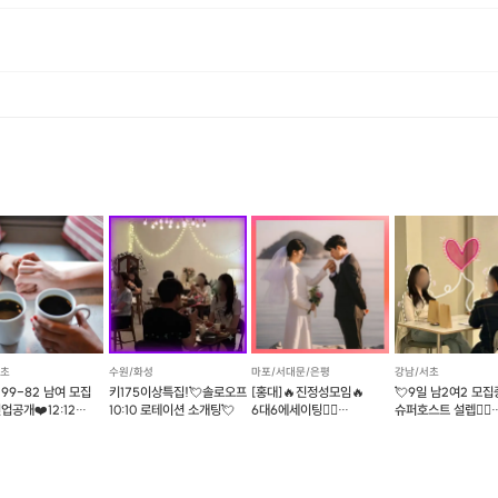
 바랍니다. · 예약 확정 시 환불이 불가합니다. · 예약 시간에 맞추어 늦지 않게 도착해주시기 바랍니다.
에너지로 환불 됩니다. [환불 신청 방법] 1. 해당 프립 결제한 계정으로 로그인 2. 마이프립 - 신청내역 or 결제내역
(바차타를 즐길 수 있는 Bar에서 자유로운 분위기의
20분 내외의 체험수업이 진행됩니다. 참가비 외에 완전 무료!)
위치는 강남역 근처!
화요일 저녁 10시 / 토욜일 저녁 9시
예약 가능!
(원활한 수업진행을 위해 35세 이하만 받습니다)
서초
수원/화성
마포/서대문/은평
강남/서초
 99-82 남여 모집
키175이상특집!💘솔로오프
[홍대]🔥진정성모임🔥
💘9일 남2여2 모집
업공개❤️12:12
10:10 로테이션 소개팅💘
6대6에세이팅👩‍❤️
슈퍼호스트 설렙❤️‍🔥
션소개팅
결혼커플탄생!
훈훈한프로필공개❤️