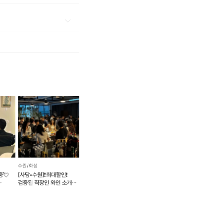
수원/화성
중💘
[사당•수원]❗️최대할인❗️
검증된 직장인 와인 소개팅
💕매주 금/토💕