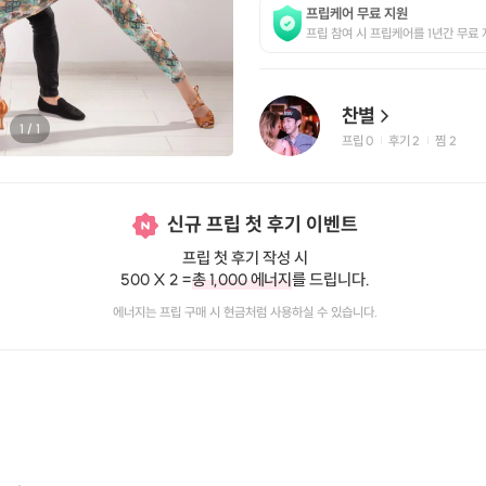
프립케어 무료 지원
프립 참여 시 프립케어를 1년간 무료 
찬별
1
/
1
프립
0
후기 2
찜
2
|
|
신규 프립 첫 후기 이벤트
프립 첫 후기 작성 시
500 X 2 =
총 1,000 에너지
를 드립니다.
에너지는 프립 구매 시 현금처럼 사용하실 수 있습니다.