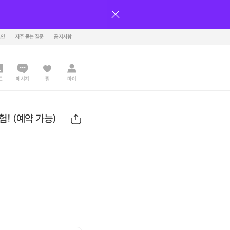
그인
자주 묻는 질문
공지사항
드
메시지
찜
마이
! (예약 가능)