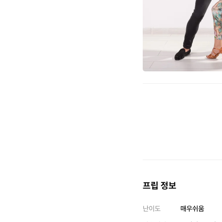
프립 정보
난이도
매우쉬움