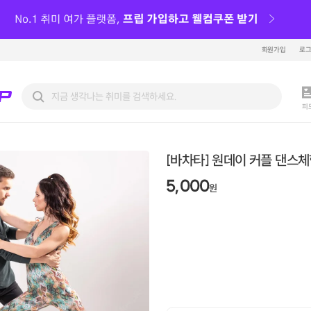
회원가입
로
피
[바차타] 원데이 커플 댄스체험
5,000
원