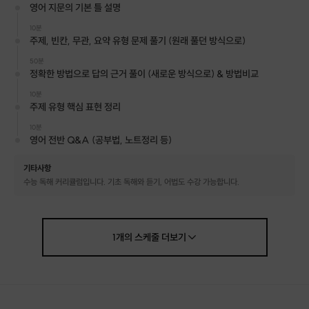
영어 지문의 기본 틀 설명
4개 이하 :
장하네요. 영어에 꽤나 눈물을 쏟으셨어요.
5개~7개 이하 :
기나긴 인고의 시간이네요. 하기 싫지만
10분
주제, 빈칸, 무관, 요약 유형 문제 풀기 (원래 풀던 방식으로)
잘 견디고 있어요.
8개 이상 :
YOU'RE LUCKY. 민경쌤을 만났잖아요:)
50분
정확한 방법으로 답의 근거 풀이 (새로운 방식으로) & 방법비교
모두에게 토닥토닥
10분
주제 유형 핵심 표현 정리
10분
왜 이러냐구요
?
영어 전반 Q&A (공부법, 노트정리 등)
수많은 친구들을 가르쳐오면서 만나온
기타사항
여러 가지 증상들입니다.
수능 독해 커리큘럼입니다. 기초 독해와 듣기, 어법도 수강 가능합니다.
사실은 모두
정상
이에요.
1문제에 1분 30초라는 짧은 시간동안
지문과 선지를 정확히 해석해서
1
개의
스케줄
더보기
1등급을 받는다?
당연히 불가능해요.
애초에 수능영어는 그걸 원하는 게 아니니까요.