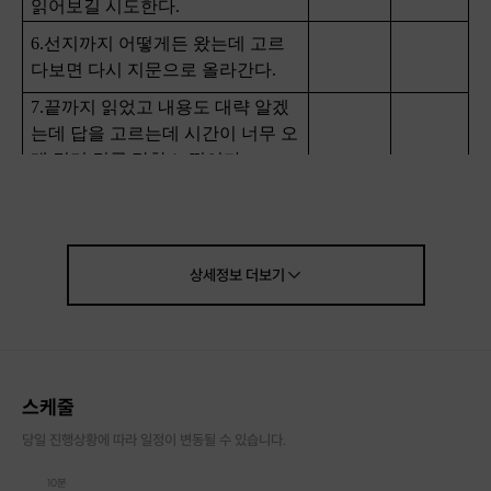
읽어보길 시도한다.
6.선지까지 어떻게든 왔는데 고르
다보면 다시 지문으로 올라간다.
7.끝까지 읽었고 내용도 대략 알겠
는데 답을 고르는데 시간이 너무 오
래 걸려 결국 망한 느낌이다.
8.답지를 거르다 보면 꼭 2~3개가
남아 갈팡질팡 한다.
9.지문마다 전부 다른 얘기를 하는
것 같고 주제가 너무 광범위하다고
상세정보
더보기
느껴진다.
10.오답 풀이 시 지문 해석본을 꼼
꼼히 안 읽으면 못 넘어가겠다.
11.감에 의존해 풀거나 컨디션에 따
스케줄
라 점수가 들쑥날쑥한다.
당일 진행상황에 따라 일정이 변동될 수 있습니다.
10분