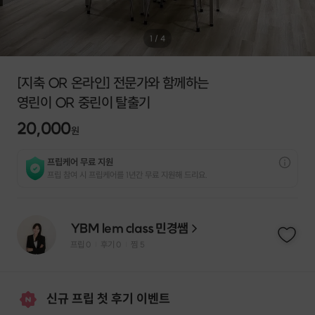
1
/
4
[지축 OR 온라인] 전문가와 함께하는
영린이 OR 중린이 탈출기
20,000
원
프립케어 무료 지원
프립 참여 시 프립케어를 1년간 무료 지원해 드리요.
YBM lem class 민경쌤
프립
0
후기 0
찜
5
|
|
신규 프립 첫 후기 이벤트