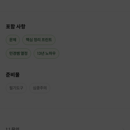
진심으로 희망합니다:)
수능 영어 이외에, 성인 영어와
포함 사항
중국어 과목도 진행 가능합니다
[클래스 안내]
문제
핵심 정리 프린트
1. 예약 가능 시간 : 상시 24시간
민경쌤 열정
13년 노하우
(문의도 언제든 가능해요)
2. 소요시간 : 1회 90분
준비물
3. 진행 가능 인원 : 최소 1명~최대 6명
4. 비용 : 30,000원
필기도구
심쿵주의
5. 준비물 : 필기도구
구매 후 일정 협의는 발송 연락처로
신청자명, 학년, 인원수, 희망 날짜 및 시간
을 보내주세
요:)
인원수는 혹시 친구와 같이 오는 경우를 말해요
1:1 문의