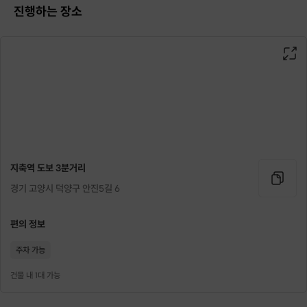
진행하는 장소
소개해줄 내용은
13년간
수많은 자료와 인강, 실제 교육 노하우들을 총집합해 만
든
알짜배기들입니다.
모든 문장을 해석하지 않고도
필자가 원하는 주제를 빠르게 파악하기 위한
전투 무기들이죠.
많은 과목에 에너지를 쏟으며
1분1초가 아쉬운
지축역 도보 3분거리
절대평가인 영어만큼은 1등급을 받아보고 싶은
경기 고양시 덕양구 안진5길 6
어떻든 꼭 올리고 싶은
정복하고 싶은
편의 정보
여러분들의 마음을 너무 잘 알기에
주차 가능
원데이 클래스를 열었어요:)
건물 내 1대 가능
여러분의 찬란한 미래가
조금 더 가까이 닿을 수 있기를