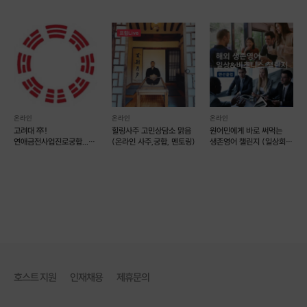
온라인 매칭
온라인
온라인
온라인
고려대 卒!
힐링사주 고민상담소 맑음
원어민에게 바로 써먹는
연애금전사업진로궁합...
(온라인 사주,궁합, 멘토링)
생존영어 챌린지 (일상회화
명쾌하게 풀이해 드립니다.
비즈니스 포함)
호스트 지원
인재채용
제휴문의