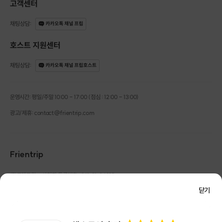
고객센터
채팅상담
:
카카오톡 채널 프립
호스트 지원센터
채팅상담
:
카카오톡 채널 프립호스트
운영시간: 평일/주말 10:00 - 17:00 (점심 : 12:00 - 13:00)
광고/제휴: contact@frientrip.com
Frientrip
㈜프렌트립
사업자 등록번호 : 261-81-04385
|
통신판매업신고번호 : 2016-서울성동-01088
닫기
대표 : 임수열
개인정보 관리 책임자 : 권용근
070-5175-6636
|
|
서울시 성동구 왕십리로 115 헤이그라운드 서울숲점 G704
㈜프렌트립은 통신판매중개자로서 거래당사자가 아니며, 호스트가 등록한 상품정보 및 거래에