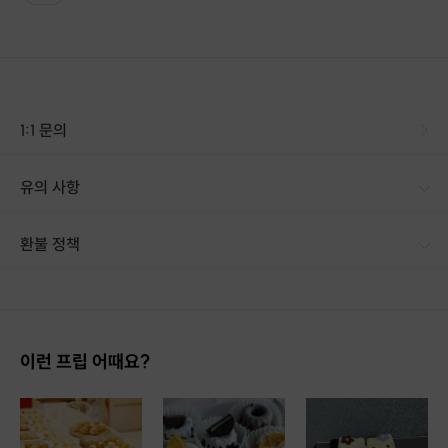
시오빵'
'塩パン
는 일본어로 소금을 뜻합니다.
한국인의 입맛에 엄청 착착 붙는 맛이지요.
1:1 문의
유의 사항
[신청 시 유의사항] · 구매시 호스트 연락처를 카톡 혹은 문자로 보내드립니다. · 호스트 연락처로 진행 가능한 날짜 예약 바랍니다. · 예약 확정 시 환불이 불가합니다. · 예약 시간에 맞추어 늦지 않게 도착해주시기 바랍니다.
보통의 빵수업은
환불 정책
4시간 내외가 소요된답니다.
1. 결제 후 14일 이내 취소 시 : 전액 환불 (단, 결제 후 14일 이내라도 호스트와 프립 진행일 예약 확정 후 환불 불가) 2. 결제 후 14일 이후 취소 시 : 환불 불가 ※ 상품의 유효기간 만료 시 연장은 불가하며, 기간 내 호스트와 예약 확정 되지 않은 프립은 프립 에너지로 환불 됩니다. ※ 환불된 에너지의 유효기간은 지급일로부터 180일이며, 유효기간 종료 후 기간연장 및 환불이 불가합니다. ※ 배송상품의 경우 배송 준비 전 전액 환불 가능, 배송 준비 후 환불 불가 합니다. ※ 다회권의 경우, 1회라도 사용시 부분 환불이 불가하며, 기간 내 호스트와 예약 확정 되지 않은 프립은 프립 에너지로 환불 됩니다. [환불 신청 방법] 1. 해당 프립 결제한 계정으로 로그인 2. 마이프립 - 신청내역 or 결제내역
본따블르에서는
2시간 30분 ~3시간 정도의 시간 안에 마치기 위해
수업의 방향을 조금 다르게 진행하고 있어서
이런 프립 어때요?
최대한 빵과 체험에 집중하실 수 있도록 하고 있습니다.