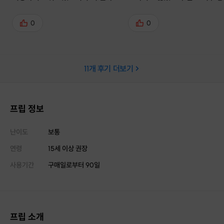
재밌었어요! 맛은 당연히 고소하고
요!! 반죽을 직접 만들고 계량하
너무 맛있구요 ㅎㅎ 날도 따뜻한 봄
든 과정이 좋았어요! 본따블르
0
0
에 봉투에 가득담아서 집가는데 기분
소금빵 만드는 방식이 너무 좋
이 너무 좋았습니다😄 창업반이나
집가서 직접 빵 만드는 걸 배우고자
11
개 후기 더보기
한다면 더욱 유익한 클래스라고 생각
해요 다른 레시피 배우고싶으면 클래
스 열어주신다고 하셔서 다음에 연락
드릴게요!!
프립 정보
난이도
보통
연령
15세 이상 권장
사용기간
구매일로부터
90
일
프립 소개