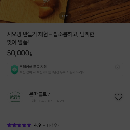
1
/
5
시오빵 만들기 체험 - 짭조름하고, 담백한
맛이 일품!
50,000
원
프립케어 무료 지원
프립 참여 시 프립케어를 1년간 무료 지원해 드리요.
본따블르
프립
0
후기 119
찜
281
|
|
후
기
4.9
11
개 후기