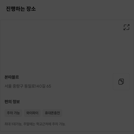
진행하는 장소
본따블르
서울 중랑구 동일로140길 65
편의 정보
주차 가능
와이파이
휴대폰충전
최대 1대가능, 주말에는 학교근처에 주차 가능.