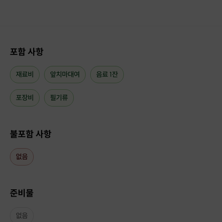
포함 사항
재료비
앞치마대여
음료 1잔
포장비
필기류
불포함 사항
요즘 빵 중에서도 대세 중의 대세인 시오빵을 만들어 보는 시
없음
간입니다.
본따블르의 시크릿 레시피!로 만들어 더욱 맛있죠!
준비물
시오빵을 좋아하셨던 분들! 이라면 진짜 좋아하실 맛이에요.
겉은 바삭하고 담백하면서도 짭조름하고, 속은 쫀득한 맛이
그야말로 대박이죠!
없음