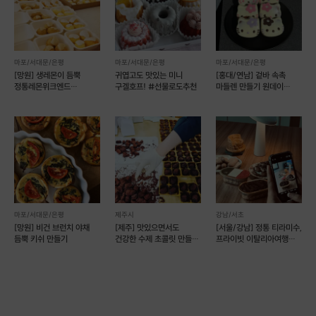
마포/서대문/은평
마포/서대문/은평
마포/서대문/은평
[망원] 생레몬이 듬뿍
귀엽고도 맛있는 미니
[홍대/연남] 겉바 속촉
정통레몬위크엔드
구겔호프! #선물로도추천
마들렌 만들기 원데이
(레몬케이크)
클래스
마포/서대문/은평
제주시
강남/서초
[망원] 비건 브런치 야채
[제주] 맛있으면서도
[서울/강남] 정통 티라미수,
듬뿍 키쉬 만들기
건강한 수제 초콜릿 만들기
프라이빗 이탈리아여행
(2인 기준)
베이킹클래스