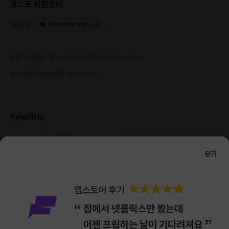
호스트 지원센터
위의 사진은 3개월 정도 에이징이 진행된 가죽의 사진입니다 :)
채팅상담
:
카카오톡 채널 프립호스트
운영시간: 평일/주말 10:00 - 17:00 (점심 : 12:00 - 13:00)
광고/제휴: contact@frientrip.com
원데이 클래스에서는
에이징의 변화를 가장 크게 느끼실 수 있는 '생지' 를 사용하
Frientrip
고 있습니다
㈜프렌트립
사업자 등록번호 : 261-81-04385
|
통신판매업신고번호 : 2016-서울성동-01088
닫기
대표 : 임수열
개인정보 관리 책임자 : 권용근
070-5175-6636
|
|
서울시 성동구 왕십리로 115 헤이그라운드 서울숲점 G704
㈜프렌트립은 통신판매중개자로서 거래당사자가 아니며, 호스트가 등록한 상품정보 및 거래에
대해 ㈜프렌트립은 일체의 책임을 지지 않습니다.
NICEPAY 안전거래 서비스 : 고객님의 안전거래를 위해 현금 결제 시, 저희 사이트에서 가입한
에이징이란?
구매안전 서비스를 이용할 수 있습니다.
가입 확인
이용약관
개인정보 처리방침
가죽 표면의 색상이 물, 습도, 햇빛과 같은 환경과 사용자의 땀이나 유분 등의 이유로