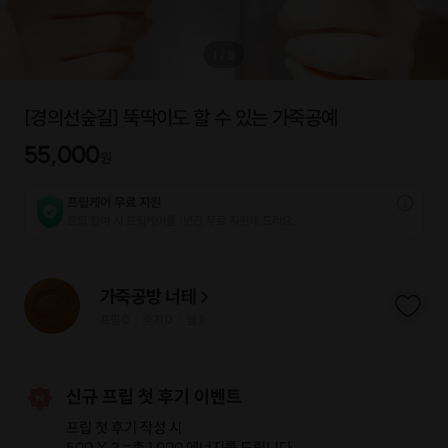
1
/
5
[경의선숲길] 뚝딱이도 할 수 있는 가죽공예
55,000
원
프립케어 무료 지원
프립 참여 시 프립케어를 1년간 무료 지원해 드리요.
가죽공방 너테
프립
0
후기 0
찜
1
|
|
신규 프립 첫 후기 이벤트
프립 첫 후기 작성 시
500 X 2 =
총 1,000 에너지
를 드립니다.