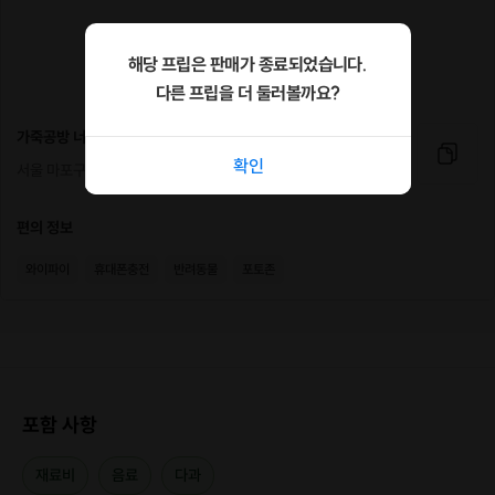
해당 프립은 판매가 종료되었습니다.
다른 프립을 더 둘러볼까요?
가죽공방 너테
확인
서울 마포구 독막로 259 2층 가죽공방 너테
편의 정보
와이파이
휴대폰충전
반려동물
포토존
포함 사항
재료비
음료
다과
너테의 원버튼 카드/명함 지갑은 파우치 형식의 가죽지갑입니다