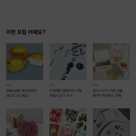
이런 프립 어때요?
전국
전국
전국
[배송상품] 에그타르트
자개패턴 달항아리 키링
[DIY KIT] 이런 선물
1BOX (12개입)
만들기 DIY KIT
봤어? 치킨박스 안에
(1개완성)
용돈이?!