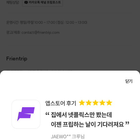
채팅상담
:
카카오톡 채널 프립호스트
운영시간: 평일/주말 10:00 - 17:00 (점심 : 12:00 - 13:00)
광고/제휴: contact@frientrip.com
Frientrip
㈜프렌트립
사업자 등록번호 : 261-81-04385
|
통신판매업신고번호 : 2016-서울성동-01088
닫기
대표 : 임수열
개인정보 관리 책임자 : 권용근
070-5175-6636
|
|
서울시 성동구 왕십리로 115 헤이그라운드 서울숲점 G704
㈜프렌트립은 통신판매중개자로서 거래당사자가 아니며, 호스트가 등록한 상품정보 및 거래에
대해 ㈜프렌트립은 일체의 책임을 지지 않습니다.
NICEPAY 안전거래 서비스 : 고객님의 안전거래를 위해 현금 결제 시, 저희 사이트에서 가입한
구매안전 서비스를 이용할 수 있습니다.
가입 확인
이용약관
개인정보 처리방침
앱 다운로드