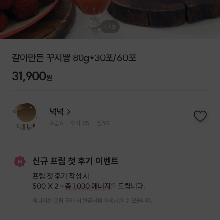
1
/
3
갈아만든 꾸지뽕 80g*30포/60포
31,900
원
넉넉
프립
6
후기 105
찜
92
|
|
신규 프립 첫 후기 이벤트
프립 첫 후기 작성 시
500 X 2 =
총 1,000 에너지
를 드립니다.
에너지는 프립 구매 시 현금처럼 사용하실 수 있습니다.