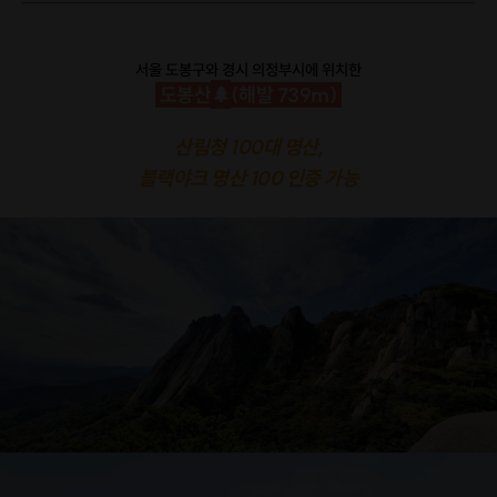
서울 도봉구와 경시 의정부시에 위치한
🌲
도봉산
(해발 739m)
산림청 100대 명산,
블랙야크 명산 100 인증 가
능