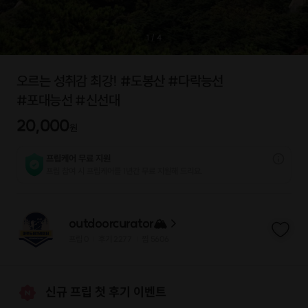
1
/
4
오르는 성취감 최강! #도봉산 #다락능선
#포대능선 #신선대
20,000
원
프립케어 무료 지원
프립 참여 시 프립케어를 1년간 무료 지원해 드리요.
outdoorcurator🏔
프립
0
후기 2277
찜
5606
|
|
신규 프립 첫 후기 이벤트