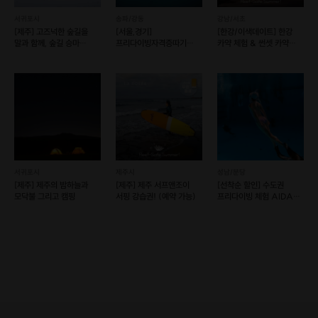
서귀포시
송파/강동
강남/서초
자운봉·만장봉·선인봉·주봉·우이암 등
[제주] 고즈넉한 숲길을
[서울,경기]
[한강/이색데이트] 한강
각 봉우리는 기복과 굴곡이 다양하여
말과 함께, 숲길 승마
프리다이빙자격증따기
카약 체험 & 썬셋 카약
절경을 이루고 있습니다.
(예약가능)
(예약 가능)
프로그램 (예약 가능)
서귀포시
제주시
성남/분당
[제주] 제주의 밤하늘과
[제주] 제주 서프앤조이
[선착순 할인] 수도권
모닥불 그리고 캠핑
서핑 강습권! (예약 가능)
프리다이빙 체험 AIDA
공식 자격증 취득 가능