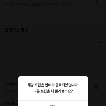
경기 의정부시 평화로 221 1호선 망월사역 3번 출구 안
진행하는 장소
도봉탐방지원센터
해당 프립은 판매가 종료되었습니다.
다른 프립을 더 둘러볼까요?
서울 도봉구 도봉산길 86
최고봉인 자운봉을 비롯하여
다양한 암봉이 아름답기로
편의 정보