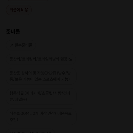
뒤풀이 비용
준비물
📌 필수준비물
등산화/트레킹화/트레일러닝화 권장 🥾
등산용 상하의 및 자켓🧥👕👖(방수/방
풍/보온 기능이 있는 스포츠웨어 가능)
행동식🍫(에너지바/초콜릿/사탕/견과
류/과일등)
식수(500ML 2개 이상 권장/ 이온음료
추천)