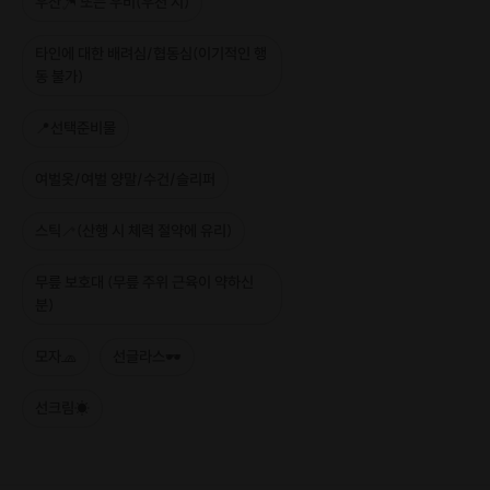
우산☂ 또는 우비(우천 시)
타인에 대한 배려심/협동심(이기적인 행
동 불가)
📍선택준비물
여벌옷/여벌 양말/수건/슬리퍼
스틱🦯(산행 시 체력 절약에 유리)
무릎 보호대 (무릎 주위 근육이 약하신
분)
모자🧢
선글라스🕶
선크림☀