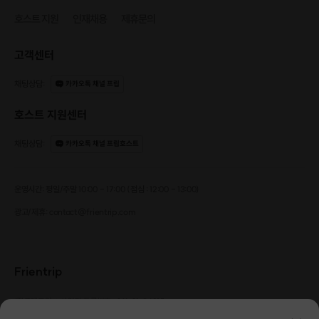
호스트 지원
인재채용
제휴문의
고객센터
채팅상담
:
카카오톡 채널 프립
호스트 지원센터
채팅상담
:
카카오톡 채널 프립호스트
운영시간: 평일/주말 10:00 - 17:00 (점심 : 12:00 - 13:00)
광고/제휴: contact@frientrip.com
Frientrip
㈜프렌트립
사업자 등록번호 : 261-81-04385
|
통신판매업신고번호 : 2016-서울성동-01088