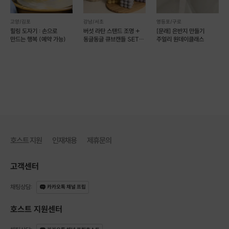
고양/김포
강남/서초
영등포/구로
힐링 도자기 : 손으로
버섯 라탄 스탠드 조명 +
[문래] 은반지 만들기
만드는 행복 (예약 가능)
동글동글 큐브캔들 SET
주얼리 원데이클래스
(예약 가능)
호스트 지원
인재채용
제휴문의
고객센터
채팅상담
:
카카오톡 채널 프립
호스트 지원센터