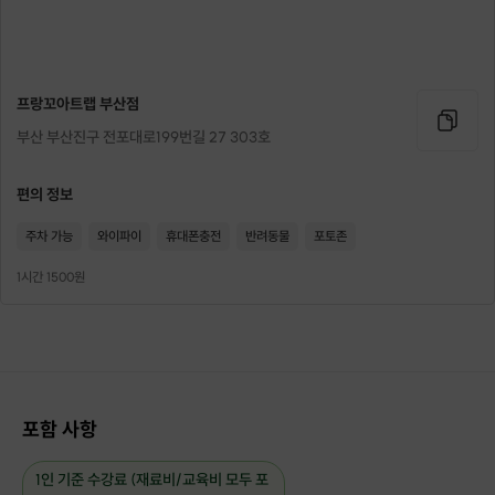
프랑꼬아트랩 부산점
부산 부산진구 전포대로199번길 27 303호
편의 정보
주차 가능
와이파이
휴대폰충전
반려동물
포토존
1시간 1500원
포함 사항
1인 기준 수강료 (재료비/교육비 모두 포