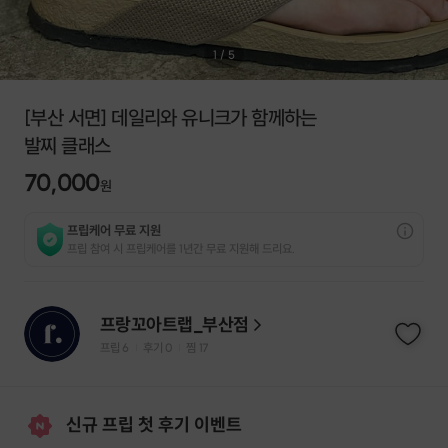
1
/
5
[부산 서면] 데일리와 유니크가 함께하는
발찌 클래스
70,000
원
프립케어 무료 지원
프립 참여 시 프립케어를 1년간 무료 지원해 드리요.
프랑꼬아트랩_부산점
프립
6
후기 0
찜
17
|
|
신규 프립 첫 후기 이벤트