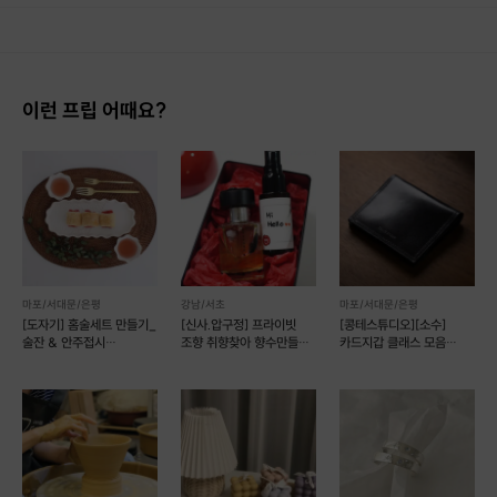
1. 결제 후 14일 이내 취소 시 : 전액 환불 (단, 결제 후 14일 이내라도 호스트와 프립 진행일 예약 확정 후 환불 불가) 2. 결제 후 14일 이후 취소 시 : 환불 불가 ※ 상품의 유효기간 만료 시 연장은 불가하며, 기간 내 호스트와 예약 확정 되지 않은 프립은 프립 에너지로 환불 됩니다. ※ 환불된 에너지의 유효기간은 지급일로부터 180일이며, 유효기간 종료 후 기간연장 및 환불이 불가합니다. ※ 배송상품의 경우 배송 준비 전 전액 환불 가능, 배송 준비 후 환불 불가 합니다. ※ 다회권의 경우, 1회라도 사용시 부분 환불이 불가하며, 기간 내 호스트와 예약 확정 되지 않은 프립은 프립 에너지로 환불 됩니다. [환불 신청 방법] 1. 해당 프립 결제한 계정으로 로그인 2. 마이프립 - 신청내역 or 결제내역
이런 프립 어때요?
마포/서대문/은평
강남/서초
마포/서대문/은평
[도자기] 홈술세트 만들기_
[신사.압구정] 프라이빗
[콩테스튜디오][소수]
술잔 & 안주접시
조향 취향찾아 향수만들기
카드지갑 클래스 모음
(예약가능)
(예약가능)
가죽공예(예약 가능)