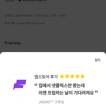
채팅상담
:
카카오톡 채널 프립호스트
운영시간: 평일/주말 10:00 - 17:00 (점심 : 12:00 - 13:00)
광고/제휴: contact@frientrip.com
Frientrip
㈜프렌트립
사업자 등록번호 : 261-81-04385
|
통신판매업신고번호 : 2016-서울성동-01088
닫기
대표 : 임수열
개인정보 관리 책임자 : 권용근
070-5175-6636
|
|
서울시 성동구 왕십리로 115 헤이그라운드 서울숲점 G704
㈜프렌트립은 통신판매중개자로서 거래당사자가 아니며, 호스트가 등록한 상품정보 및 거래에
대해 ㈜프렌트립은 일체의 책임을 지지 않습니다.
NICEPAY 안전거래 서비스 : 고객님의 안전거래를 위해 현금 결제 시, 저희 사이트에서 가입한
구매안전 서비스를 이용할 수 있습니다.
가입 확인
이용약관
개인정보 처리방침
앱 다운로드