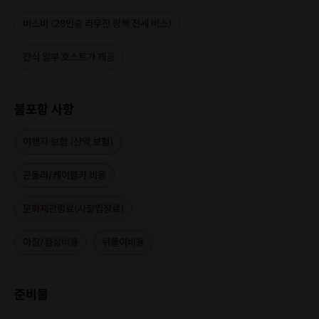
버스비 (28인승 리무진 왕복 전세 버스)
간식 일부 호스트가 제공
불포함 사항
여행자 보험 (산악 보험)
곤돌라/케이블카 비용
문화재관람료(사찰입장료)
아침/점심비용
뒤풀이비용
준비물