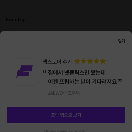
Frientrip
㈜프렌트립
사업자 등록번호 : 261-81-04385
|
통신판매업신고번호 : 2016-서울성동-01088
닫기
대표 : 임수열
개인정보 관리 책임자 : 권용근
070-5175-6636
|
|
서울시 성동구 왕십리로 115 헤이그라운드 서울숲점 G704
㈜프렌트립은 통신판매중개자로서 거래당사자가 아니며, 호스트가 등록한 상품정보 및 거래에
대해 ㈜프렌트립은 일체의 책임을 지지 않습니다.
NICEPAY 안전거래 서비스 : 고객님의 안전거래를 위해 현금 결제 시, 저희 사이트에서 가입한
구매안전 서비스를 이용할 수 있습니다.
가입 확인
이용약관
개인정보 처리방침
앱 다운로드
프립 앱으로 보기
신청마감
308