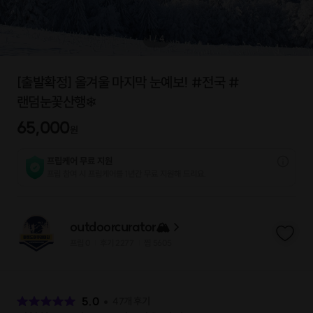
1
/
4
[출발확정] 올겨울 마지막 눈예보! #전국 #
랜덤눈꽃산행❄
65,000
원
프립케어 무료 지원
프립 참여 시 프립케어를 1년간 무료 지원해 드리요.
outdoorcurator🏔
프립
0
후기 2277
찜
5605
|
|
후
기
5.0
47
개 후기