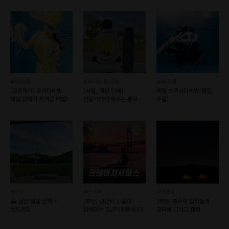
송파/강동
마포/서대문/은평
송파/강동
[오픈특가] 프리다이빙
[서울_개인,단체]
체험 스쿠버다이빙(평일,
체험 원데이 자격증 레벨1
전문가에게 배우는 롱보드
주말)
원데이 & 정규 클래스!
용산구
부산 전체
서귀포시
⛰️ 남산 일몰 산책 +
[부산] 광안리 노을과
[제주] 제주의 밤하늘과
보드게임
함께하는 SUP(패들보드)
모닥불 그리고 캠핑