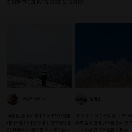
경험한 크루의 100%가 5점을 줬어요!
뽀야(뽀시래기)
임혜선
겨울을 보내는 마지막 눈꽃산행지로
앗 이 후기 왜 안썼지😅 이번 
태백산을 다녀왔습니다. 장군봉에 올
유독 일이 많아 산행을 많이 못 
라 천왕단(천제단)을 거쳐 문수봉까
데 계방산 간 기억으로 버텼습니다