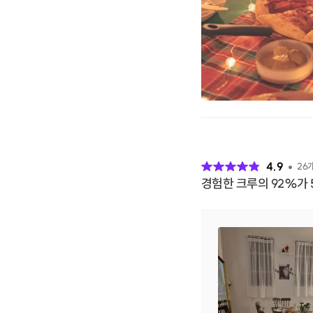
후
기
4.9
26
경험한 크루의 92%가 