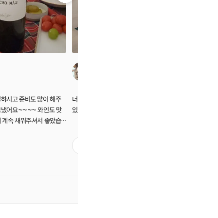
네가입은드렛
절하시고 준비도 많이 해주
너무 즐거웠습니다 ! 와인도 맛있고 음식도 맛
호스트분들
보냈어요~~~~ 와인도 맛
있었습니다 다음에 또 갈게요^^
셔서 너무 
게 계속 채워주셔서 좋았습
거운 시간
요 ㅎㅎㅎ
^^
3
3