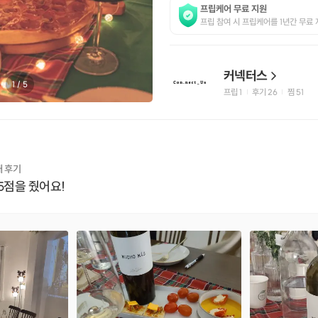
프립케어 무료 지원
프립 참여 시 프립케어를 1년간 무료 
커넥터스
1
/
5
프립
1
후기 26
찜
51
|
|
개 후기
5점을 줬어요!