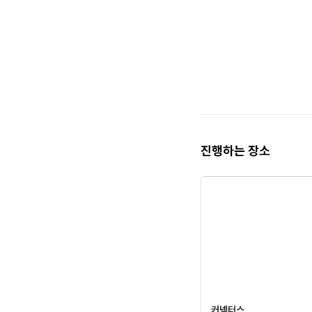
- 매력넘치는 동갑내기 세 
-
다양한 경험과 소통을 좋아
-
여러분들을 초대합니다 !
✔️
공간 소개
💒
진행하는 장소
커넥터스