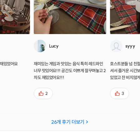
Lucy
syyy
 재밌었어요
재미있는 게임과 맛있는 음식 특히 레드와인
호스트분들 넘 친
너무 맛있어요!!! 공간도 이쁘게 잘꾸며놓고 2
셔서 즐거운 시간
차도 재밌었어요!!!
있었고 잔 비지않
니다^_^
2
3
26
개 후기 더보기