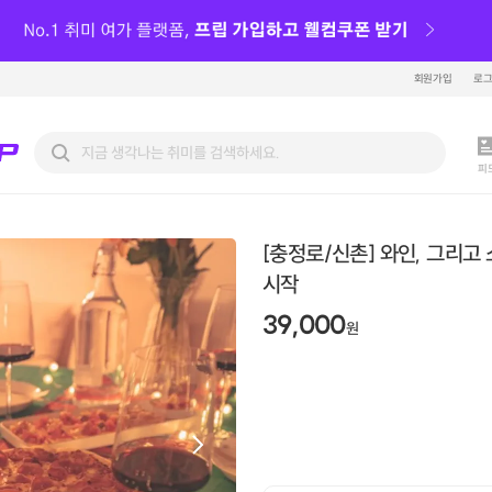
회원가입
로
피
[충정로/신촌] 와인, 그리고
시작
39,000
원