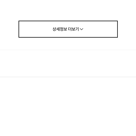
친구들
🧑‍🎤️ 🏌️‍♂️ 🤾‍♀️
하는 친구들이 모여,
상세정보
더보기