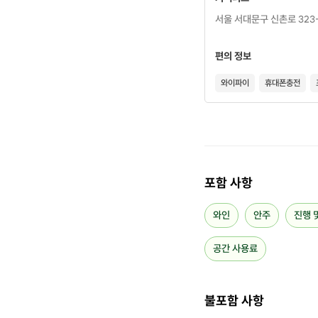
서울 서대문구 신촌로 323-
편의 정보
와이파이
휴대폰충전
✔️
제공사항
포함 사항
- 와인 🍷
와인
안주
진행 
- 와인과 어울리는 안주류 
공간 사용료
- 👉👈매끄러운 진행 (fea
✔️
이렇게 진행해요
불포함 사항
- 호스트 소개와 진행 순서 안