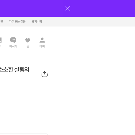
그인
자주 묻는 질문
공지사항
드
메시지
찜
마이
 소소한 설렘의