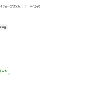
1 3층 (진양오토바이 좌측 입구)
포토존
및 사회

t.행복한 시간) 😘
 !
내 (5분)