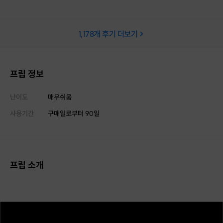
다!! 감사합니다🙇🏻‍♀️🙇🏻‍♀️👍👍👍
단톡방과 카페를 활성화시켜주
감사한 마음으로 배우고 있습니
1,178
개 후기 더보기
💪⭐️🌟🌸
프립 정보
난이도
매우쉬움
사용기간
구매일로부터
90
일
프립 소개