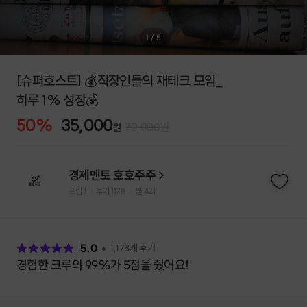
1
/
5
[슈퍼호스트] 💰직장인들의 재테크 모임_
하루 1% 성장💰
50
%
35,000
70,000
원
원
경제멘토 호호주주
프립
1
후기 1178
찜
421
|
|
후
기
5.0
1,178
개 후기
경험한 크루의 99%가 5점을 줬어요!