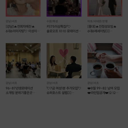
강남/서초
수원/화성
마포/서대문/은평
[강남]🔥전회차매진🔥
키175이상특집!💘
[홍대]🔥진정성모임🔥
6대6이미지팅💘 이성이
솔로오프 10:10 로테이션
6대6에세이팅👩‍❤️
보는 이미지는?
소개팅💘
결혼커플탄생!
강남/서초
강남/서초
강남/서초
96-87년생로테이션
💘7금 여성1분 추가모집💘
❤️8월 99-82 남여 모집
소개팅 분위기좋은곳
슈퍼호스트 설렙❤️‍🔥
❤️라인업공개❤️12:12
일대일 대화커피모임 강남
훈훈한프로필공개❤️
로테이션소개팅
선릉역