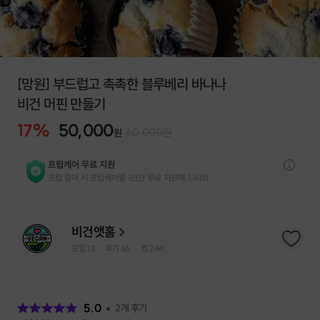
1
/
1
[망원] 부드럽고 촉촉한 블루베리 바나나
비건 머핀 만들기
17
%
50,000
60,000
원
원
프립케어 무료 지원
프립 참여 시 프립케어를 1년간 무료 지원해 드리요.
비건앳홈
프립
13
후기 66
찜
244
|
|
후
기
5.0
2
개 후기