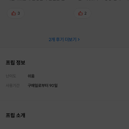
과 함께 만족스런 결과물까지! 설탕
다음에 다시 뵈요:)
과 버터 없이도 이런맛이 가능하다니
3
2
요! 다른 비건베이킹 클래스도 얼른
해보고 싶었네요. 평소 비건에 대해
궁금한거 많은셨던분들, 선생님께서
2
개 후기 더보기
척척 답해주시니 궁금증 해결 가능하
실거 같아요. 레시피에 이어 망원 맛
집까지 공유해주셔서 가는길에 한곳
들러서 맛사냥까지 성공적! 클래스
프립 정보
하는 사진까지도 찍어주시고, 이곳이
조명맛집이었네요. ㅎㅎ
난이도
쉬움
사용기간
구매일로부터
90
일
프립 소개