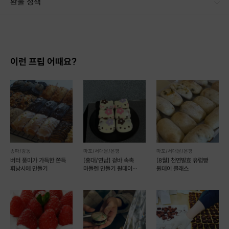
환불 정책
1. 결제 후 14일 이내 취소 시 : 전액 환불 (단, 결제 후 14일 이내라도 호스트와 프립 진행일 예약 확정 후 환불 불가) 2. 결제 후 14일 이후 취소 시 : 환불 불가 ※ 상품의 유효기간 만료 시 연장은 불가하며, 기간 내 호스트와 예약 확정 되지 않은 프립은 프립 에너지로 환불 됩니다. ※ 환불된 에너지의 유효기간은 지급일로부터 180일이며, 유효기간 종료 후 기간연장 및 환불이 불가합니다. ※ 배송상품의 경우 배송 준비 전 전액 환불 가능, 배송 준비 후 환불 불가 합니다. ※ 다회권의 경우, 1회라도 사용시 부분 환불이 불가하며, 기간 내 호스트와 예약 확정 되지 않은 프립은 프립 에너지로 환불 됩니다. [환불 신청 방법] 1. 해당 프립 결제한 계정으로 로그인 2. 마이프립 - 신청내역 or 결제내역
이런 프립 어때요?
이번 비건 베이킹 클래스
'
블루베리 바나나 머핀
'
은
향긋한
바나나 베이스
에
상큼한
블루베리 과즙
이 팡팡 터지는
송파/강동
마포/서대문/은평
마포/서대문/은평
촉촉한 비건 디저트 입니다.
버터 풍미가 가득한 쫀득
[홍대/연남] 겉바 속촉
[8월] 천연발효 유럽빵
휘낭시에 만들기
마들렌 만들기 원데이
원데이 클래스
클래스
잘 익은 바나나를 으깨서 만든 반죽에
블루베리가 콕콕 박혀있어
더욱 먹음직스러운 비주얼의 비건 머핀,