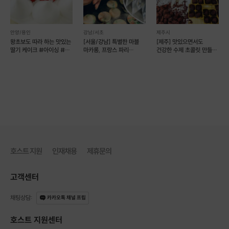
아침 식사 대용으로 커피와 함께 마셔도 좋고,
간식으로도 든든해서 언제 어디서나 즐기기 좋답니다.
안양/용인
강남/서초
제주시
왕초보도 따라 하는 맛있는
[서울/강남] 특별한 마블
[제주] 맛있으면서도
딸기 케이크 #아이싱 #
마카롱, 프랑스 파리
건강한 수제 초콜릿 만들기
데코
여행베이킹클래스
(2인 기준)
호스트 지원
인재채용
제휴문의
고객센터
채팅상담
:
카카오톡 채널 프립
호스트 지원센터