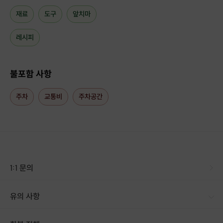
방문 시 참고해주시고,
예약 확정 후 문자로 상세주소 안내드립니다.
재료
도구
앞치마
- 주의 -
레시피
해당 클래스는 레시피 제공 수업으로
베이킹 클래스 운영 중 또는 계획이 있으신
분들은 레시피 무단도용으로 참여가 제한됩니다.
불포함 사항
주차
교통비
주차공간
1:1 문의
유의 사항