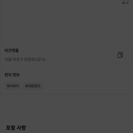
만드는 채식 베이킹 입니다.
채식에서는 뿌리, 줄기, 잎, 열매,
씨앗 등 식물의 전체를 골고루
먹는 것을 지향하기 때문에
비건 베이킹에서도 정제 밀가루 대신
통밀가루
를, 백설탕은
비정제 원당
으로
가공도가 낮은 재료를 사용하게 됩니다.
비건앳홈
서울 마포구 망원로6길 16
편의 정보
건강을 위해, 환경을 위해, 동물을 위해
와이파이
휴대폰충전
더 건강한 디저트 습관을 실천해봐요 :D
망리단길 작은 가정집에서 소수정예로
진행하는 클래스 입니다.
포함 사항
집에 비숑 5kg 작은 강아지 한 마리 있어요!