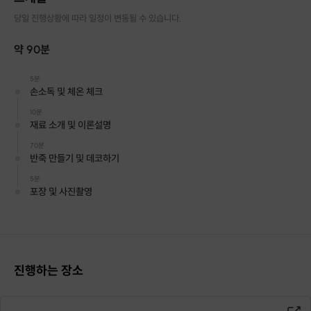
당일 진행상황에 따라 일정이 변동될 수 있습니다.
약 90분
5분
손소독 및 체온 체크
10분
재료 소개 및 이론설명
70분
반죽 만들기 및 데코하기
VEGAN BAKING
Vegan at home
5분
포장 및 사진촬영
안녕하세요 '비건앳홈' 입니다.
비건 베이킹은 단어 그대로
달걀, 버터, 우유, 생크림, 젤라틴 등
진행하는 장소
일반 베이킹에 많이 들어가는
동물성 재료를 완전히 배제하고
오직
식물성 재료로만