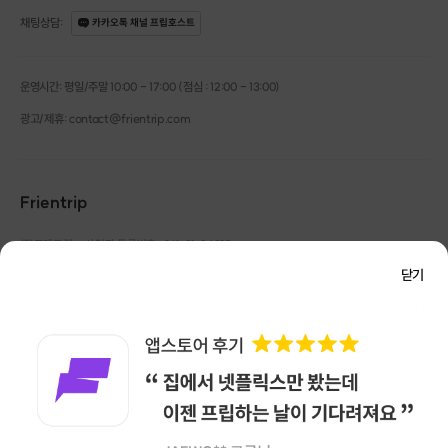
채팅상담
:
카카오톡 채널 프립호스트
운영시간: 평일/주말 10:00 - 17:00 (점심 : 12:00 - 13:00)
광고/제휴: contact@frientrip.com
Frientrip
블루베리가 통으로 들어간
㈜프렌트립
사업자 등록번호 : 261-81-04385
|
비건 블루베리 바나나 머핀
통신판매업신고번호 : 2016-서울성동-01088
닫기
대표 : 임수열
개인정보 관리 책임자 : 권용근
070-5175-6636
|
|
머핀 4개 분량
을 만들어 가실 수 있으며
서울시 성동구 왕십리로 115 헤이그라운드 서울숲점 G704
레시피 제공을 해드려
집에서도
㈜프렌트립은 통신판매중개자로서 거래당사자가 아니며, 호스트가 등록한 상품정보 및 거래에
대해 ㈜프렌트립은 일체의 책임을 지지 않습니다.
손쉽게 만드실 수 있어
NICEPAY 안전거래 서비스 : 고객님의 안전거래를 위해 현금 결제 시, 저희 사이트에서 가입한
홈베이킹으로도 제격이랍니다.
구매안전 서비스를 이용할 수 있습니다.
가입 확인
이용약관
개인정보 처리방침