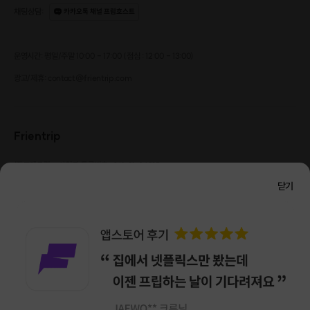
채팅상담
:
카카오톡 채널 프립호스트
운영시간: 평일/주말 10:00 - 17:00 (점심 : 12:00 - 13:00)
▶ 이렇게 진행해요!
광고/제휴: contact@frientrip.com
Frientrip
- 먼저 프립 신청
Go GO
🎉
㈜프렌트립
사업자 등록번호 : 261-81-04385
|
통신판매업신고번호 : 2016-서울성동-01088
- 호스트의 카카오톡 연락 🌹
닫기
대표 : 임수열
개인정보 관리 책임자 : 권용근
070-5175-6636
|
|
1) 호스트가 여러분의 목표와 관련하여 몇가지 질문을 할
서울시 성동구 왕십리로 115 헤이그라운드 서울숲점 G704
거예요
㈜프렌트립은 통신판매중개자로서 거래당사자가 아니며, 호스트가 등록한 상품정보 및 거래에
대해 ㈜프렌트립은 일체의 책임을 지지 않습니다.
목표 잡기 부터 어려움이 있다면
NICEPAY 안전거래 서비스 : 고객님의 안전거래를 위해 현금 결제 시, 저희 사이트에서 가입한
구매안전 서비스를 이용할 수 있습니다.
가입 확인
호스트와 함께 나의 변화를 이끌어줄 목표를 만들어
이용약관
개인정보 처리방침
보는 것도 추천해요!
2) 그 후에 진행을 위한 절차를 하나씩 안내 드릴게요 : )