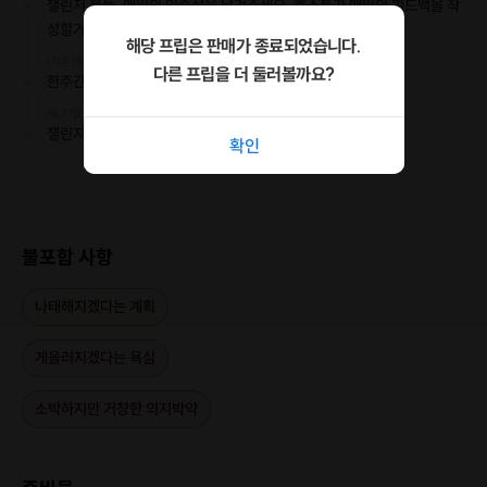
챌린저 분들, 매일의 인증샷을 남겨주세요, 호스트가 매일의 피드백을 작
성할거예요!
해당 프립은 판매가 종료되었습니다.
(차주)월요일
다른 프립을 더 둘러볼까요?
한주간의 피드백이 카톡으로 날아와요!
1월 31일
챌린지 종료!
확인
▶ 프립 소개
불포함 사항
나태해지겠다는 계획
챗바퀴 같은 일상 속에서 성장은 커녕 자리에 있기도 힘든
요즘,
게을러지겠다는 욕심
그래도 더 나은 어른이 되고 싶어요
소박하지만 거창한 의지박약
끝이 보이지 않는 지금, 더 나아질 것 같지 않다고 해도
오늘의 나는 어제의 나보다 조금 더 나아졌으면 좋겠어요