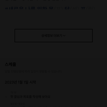
#새로운 나를 위한 목
(표)
달
(성)
프
(립),
페이스 메이커와 함께해요!
상세정보
더보기
▶ 호스트 소개
스케줄
당일 진행상황에 따라 일정이 변동될 수 있습니다.
2023년 1월 1일 시작
1월 1일
첫 결심과 목표를 작성해 보아요
월요일~일요일