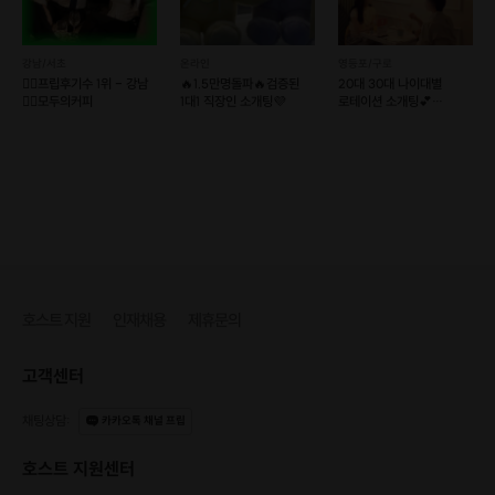
강남/서초
온라인
영등포/구로
❤️‍🔥프립후기수 1위 - 강남
🔥1.5만명돌파🔥검증된
20대 30대 나이대별
지금, 바로 시작하세요.
❤️‍🔥모두의커피
1대1 직장인 소개팅💜
로테이션 소개팅💕
러브톡톡
여러분의 새해 꿈은 무엇인가요?
도전해보고 싶은 꿈이 있으세요?
아직 시도조차 해 보지 못한 어떤 것이 있나요?
포기할거라 지레 짐작하고 도전하지 않으신다구요?
호스트 지원
인재채용
제휴문의
수십명의 챌린지를 성공으로 이끈, 당근
(채찍)
전문가
고객센터
^.^ 제가 있잖아요
채팅상담
:
카카오톡 채널 프립
혼자하면 원래 잘 안돼요,
그러니까 우리 같이해요
❤
호스트 지원센터
작은 성취부터 변화가 시작될거예요