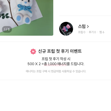
스밈
1
/
5
프립
0
후기 0
찜
6
|
|
신규 프립 첫 후기 이벤트
프립 첫 후기 작성 시
500 X 2 =
총 1,000 에너지
를 드립니다.
에너지는 프립 구매 시 현금처럼 사용하실 수 있습니다.