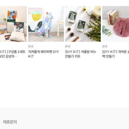
전국
전국
전국
 KIT] [구성품 2세트
지켜줄게 페이퍼펫 DIY
[DIY KIT] 겨울밤 비누
[DIY KIT] 귀여운
 모던 감성의
KIT
만들기 키트
백 만들기
자수
제휴문의