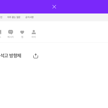
그인
자주 묻는 질문
공지사항
드
메시지
찜
마이
 석고 방향제