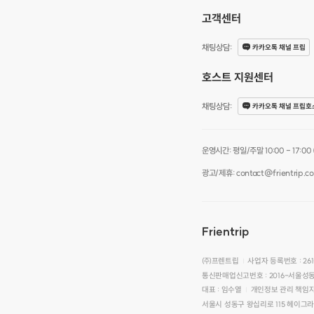
고객센터
채팅상담
:
카카오톡 채널 프립
호스트 지원센터
채팅상담
:
카카오톡 채널 프립호
운영시간: 평일/주말 10:00 - 17:00 (점
광고/제휴: contact@frientrip.c
Frientrip
㈜프렌트립
사업자 등록번호 : 261
|
통신판매업신고번호 : 2016-서울성동
대표 : 임수열
개인정보 관리 책임자
|
서울시 성동구 왕십리로 115 헤이그