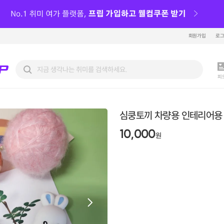
회원가입
로
피
심쿵토끼 차량용 인테리어용
10,000
원