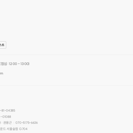
스트
심 : 12:00 - 13:00)
om
-81-04385
-01088
 : 권용근
070-5175-6636
|
라운드 서울숲점 G704