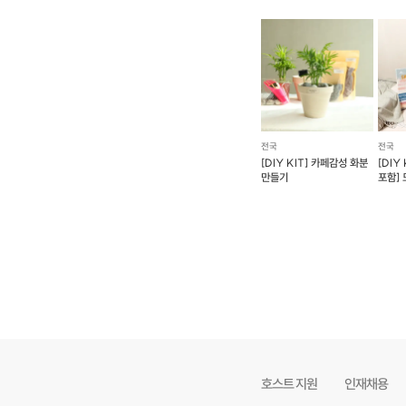
전국
전국
[DIY KIT] 카페감성 화분
[DIY
만들기
포함]
보석십
호스트 지원
인재채용