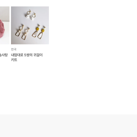
전국
 솜사탕
내맘대로 5쌍의 귀걸이
키트