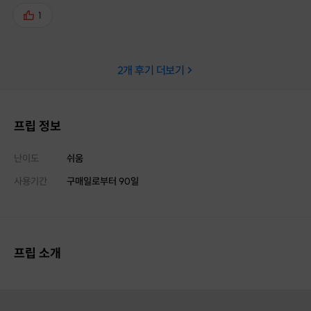
확실히 회사가 원하는 자소서의 포인트를 배울 수 있었습니다. 궁금
1
한게 생겨도 문의에 대한 답장도 금방 확인해주시고 친절하게 답변해
주시니 소통하는데 굉장히 좋습니다. 덕분에 다음에도 재구매할 의사
가 뿜뿜합니다!
2
개 후기 더보기
프립 정보
난이도
쉬움
사용기간
구매일로부터
90
일
프립 소개