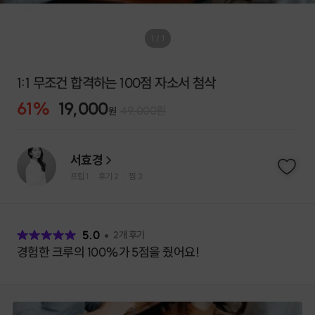
1
/
1
1:1 무조건 합격하는 100점 자소서 첨삭
61
%
19,000
49,000
원
원
서효경
프립
1
후기 2
찜
3
|
|
후
기
5.0
2
개 후기
경험한 크루의 100%가 5점을 줬어요!