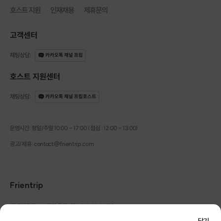
[500명 이상 직무교육 경험]
호스트 지원
인재채용
제휴문의
충북대, 한양대, 단국대, 외대 등 다양한 대학교 친구들의 직무교육을 한 경험
이 있습니다.
고객센터
채팅상담
:
카카오톡 채널 프립
호스트 지원센터
채팅상담
:
카카오톡 채널 프립호스트
운영시간: 평일/주말 10:00 - 17:00 (점심 : 12:00 - 13:00)
광고/제휴: contact@frientrip.com
Frientrip
㈜프렌트립
사업자 등록번호 : 261-81-04385
|
통신판매업신고번호 : 2016-서울성동-01088