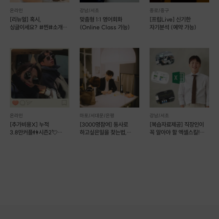
온라인
강남/서초
종로/중구
[리뉴얼] 혹시,
맞춤형 1:1 영어회화
[프립Live] 신기한
싱글이세요? #찐#소개팅
(Online Class 가능)
자기분석 (예약 가능)
🌻[전국 커피 미팅]
[무스펙 취준생 → 글로벌 화장품 회사 마케터]
자격증X, 인턴X, 공모전X
무스펙 취준생에서 오로지 잘쓴 자소서와 면접으로 취직해
현재는 글로벌 스킨케어 기업의 8년차 마케터로 근무 중입니다.
[현직자가 좋아하는 자소서,면접태도 공개!]
현직자로서 팀 내 신입을 뽑을 때 직접 자소서를 셀렉하고 면접관으로 들어갑
니다.
온라인
마포/서대문/은평
강남/서초
면접관의 속마음을 모두 공개할게요!
[추가비용X] 누적
[3000명참여] 동사로
[복습자료제공] 직장인이
3.8만커플👫시즌2💘
하고싶은일을 찾는법,
꼭 알아야 할 엑셀스킬!
[마케팅 내 다양한 직무 경험]
언니의 소개팅
개인코칭
(예약 가능)
저는 마케팅 내에서도 브랜드마케팅(BM), 채널마케팅(TM) 등 다양한 직무
경험을 하였습니다.
[국내기업 + 외국계 기업 근무 경험]
저는 국내기업과 외국계 기업을 모두 경험하여 첫 취업, 이직고민까지 커버 가
능합니다.