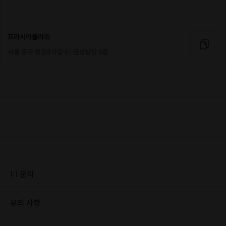
프라시아플라워
서울 중구 명동8가길 61 금성빌딩 5층
플로리스트 입문 과정 '베이직 클래스'
플로리스트가 되고 싶다면 가장 먼저 들어야 할 기초 베이직
1:1 문의
클래스 입니다.
꽃을 처음 배우시는 분들,
기본적인 지식을 갖고 있지만 나의
유의 사항
것으로 마스터하지 못한 분
들을 위해