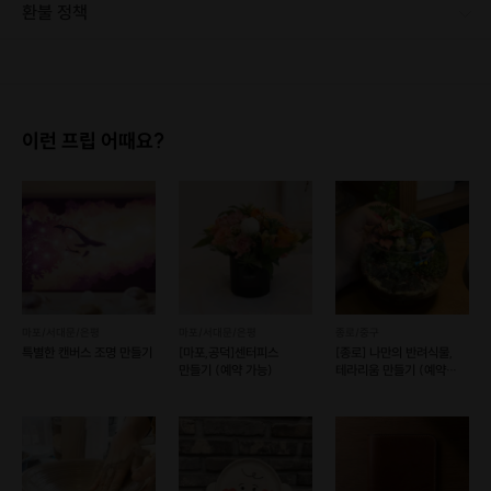
개설된 클래스이며,
가장 기본적이면서도 중요한 스킬
을 가
환불 정책
르쳐드립니다.
1. 결제 후 1시간 이내에는 무료 취소가 가능합니다. (단, 신청마감 이후 취소 시, 프립 진행 당일 결제 후 취소 시 취소 및 환불 불가) 2. 결제 후 1시간이 초과한 경우, 아래의 환불규정에 따라 취소수수료가 부과됩니다. - 신청마감 2일 이전 취소시 : 전액 환불 - 신청마감 1일 ~ 신청마감 이전 취소시 : 상품 금액의 50% 취소 수수료 배상 후 환불 - 신청마감 이후 취소시, 또는 당일 불참 : 환불 불가 ※ 다회권의 경우, 1회라도 사용시 부분 환불이 불가하며, 기간 내 호스트와 예약 확정 되지 않은 프립은 프립 에너지로 환불 됩니다. ※ 여행사 상품의 경우 상품 상세 페이지의 여행사 환불 규정이 우선 적용 됩니다. ※ 여행사 상품, 숙박, 이벤트 상품 등 객실, 버스 등 사전 예약 확정이 필요한 프립은 예약 확정 이후 신청마감일 이전이라도 취소 및 환불 불가합니다. ※ 취소 수수료는 신청 마감일을 기준으로 산정됩니다. ※ 신청 마감일은 무엇인가요? 호스트님들이 장소 대관, 강습, 재료 구비 등 프립 진행을 준비하기 위해, 프립 진행일보다 일찍 신청을 마감합니다. 환불은 진행일이 아닌 신청 마감일 기준으로 이루어집니다. 프립마다 신청 마감일이 다르니, 꼭 날짜와 시간을 확인 후 결제해주세요! : ) ※신청 마감일 기준 환불 규정 예시 - 프립 진행일 : 10월 27일 - 신청 마감일 : 10월 26일 10월 25일에 취소 할 경우, 신청마감일 1일 전에 해당하며 50%의 수수료가 발생합니다. [환불 신청 방법] 1. 해당 프립 결제한 계정으로 로그인 2. 마이프립 - 신청내역 or 결제내역 3. 취소를 원하는 프립 상세 정보 버튼 - 취소 ※ 결제 수단에 따라 예금주, 은행명, 계좌번호 입력
꽃을 직접 컨디셔닝하는 것부터 시작해 원하는 디자인으로
제작하고,
댁에 가져가 꽃을 잘 관리하고 유지하는 방법까지 배우는 수
이런 프립 어때요?
업입니다.
*전반적인 꽃의 기본기는 마스터
하실 수 있으세요.
가격에 대한 부담을 덜어주기 위한
가성비 클래스
입니다.
저희 프라시아에서 플로리스트 꿈을 펼쳐 보세요 :)
마포/서대문/은평
마포/서대문/은평
종로/중구
특별한 캔버스 조명 만들기
[마포,공덕]센터피스
[종로] 나만의 반려식물,
만들기 (예약 가능)
테라리움 만들기 (예약
가능)