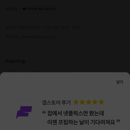
채팅상담
:
카카오톡 채널 프립호스트
운영시간: 평일/주말 10:00 - 17:00 (점심 : 12:00 - 13:00)
광고/제휴: contact@frientrip.com
Frientrip
㈜프렌트립
사업자 등록번호 : 261-81-04385
|
통신판매업신고번호 : 2016-서울성동-01088
닫기
대표 : 임수열
개인정보 관리 책임자 : 권용근
070-5175-6636
|
|
서울시 성동구 왕십리로 115 헤이그라운드 서울숲점 G704
㈜프렌트립은 통신판매중개자로서 거래당사자가 아니며, 호스트가 등록한 상품정보 및 거래에
대해 ㈜프렌트립은 일체의 책임을 지지 않습니다.
NICEPAY 안전거래 서비스 : 고객님의 안전거래를 위해 현금 결제 시, 저희 사이트에서 가입한
구매안전 서비스를 이용할 수 있습니다.
가입 확인
이용약관
개인정보 처리방침