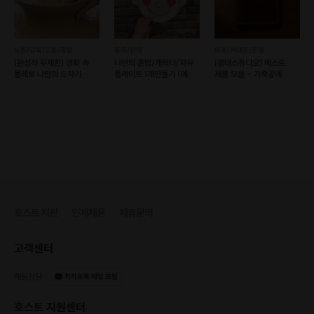
노원/강북/도봉/중랑
동작/관악
마포/서대문/은평
[완성작 무제한] 영화 속
나만의 혼밥/캐릭터/자유
[콩테스튜디오] 베스트
물레로 나만의 도자기
플레이트 1개만들기 (예약
제품 모음 - 가죽공예
만들기 [모아스튜디오]
가능)
원데이클래스 (예약 가능)
4회 강의 총 215,000원
내추럴 핸드타이드, 센터피스, 꽃바구니, 플라워 조각케이크
*정규반 등록생에게는
베이직클래스 교재와 꽃시장 가방
을
증정해드립니다.
호스트 지원
인재채용
제휴문의
고객센터
채팅상담
:
카카오톡 채널 프립
호스트 지원센터