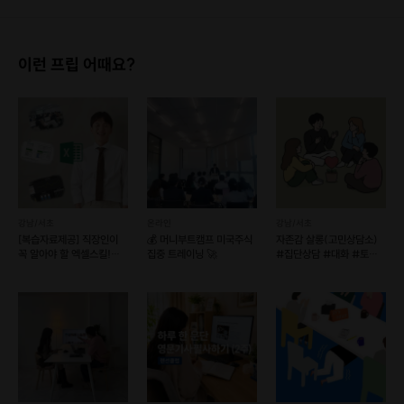
이런 프립 어때요?
강남/서초
온라인
강남/서초
[복습자료제공] 직장인이
💰 머니부트캠프 미국주식
자존감 살롱(고민상담소)
꼭 알아야 할 엑셀스킬!
집중 트레이닝 🚀
#집단상담 #대화 #토크
(예약 가능)
#무해한모임