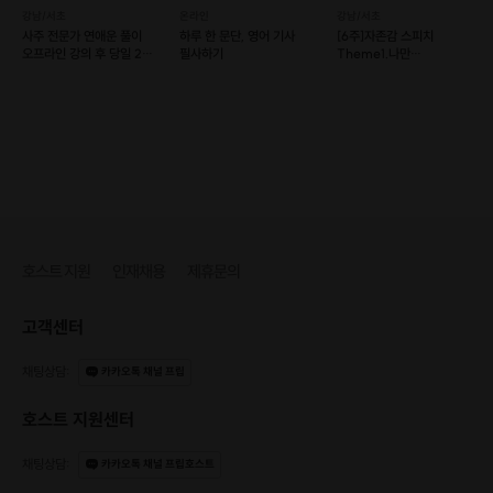
강남/서초
온라인
강남/서초
사주 전문가 연애운 풀이
하루 한 문단, 영어 기사
[6주]자존감 스피치
오프라인 강의 후 당일 2명
필사하기
Theme1.나만
온라인 매칭
떨리나요..? #
떨림완전정복
호스트 지원
인재채용
제휴문의
고객센터
채팅상담
:
카카오톡 채널 프립
호스트 지원센터
채팅상담
:
카카오톡 채널 프립호스트