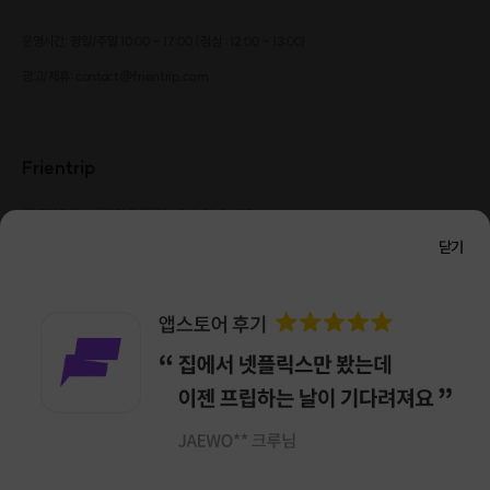
운영시간: 평일/주말 10:00 - 17:00 (점심 : 12:00 - 13:00)
광고/제휴: contact@frientrip.com
Frientrip
㈜프렌트립
사업자 등록번호 : 261-81-04385
|
통신판매업신고번호 : 2016-서울성동-01088
닫기
대표 : 임수열
개인정보 관리 책임자 : 권용근
070-5175-6636
|
|
서울시 성동구 왕십리로 115 헤이그라운드 서울숲점 G704
㈜프렌트립은 통신판매중개자로서 거래당사자가 아니며, 호스트가 등록한 상품정보 및 거래에
대해 ㈜프렌트립은 일체의 책임을 지지 않습니다.
NICEPAY 안전거래 서비스 : 고객님의 안전거래를 위해 현금 결제 시, 저희 사이트에서 가입한
구매안전 서비스를 이용할 수 있습니다.
가입 확인
이용약관
개인정보 처리방침
앱 다운로드