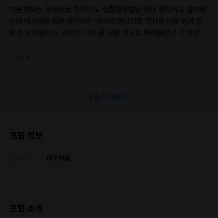
처음 해보는 명상으로 정적이고 호흡명상법만 있다 생각하고 참여했
는데 예상외로 몸을 움직이는 액티브 명상으로 명상을 더욱 쉽게 접
할 수 있었습니다. 시간이 가는 줄 모를 정도로 빠져들었고 그 동안에
쌓인 스트레스가 말끔히 사라지더군요. 덕분에 맑고 개운한 기운을
가지고 돌아갈 수 있었습니다. 너무나도 소중한 시간과 좋은 경험이
2
었습니다. 또 오투힐리조트 명상홀에는 창문이 통으로 설치되어 있어
파로나마처럼 펼쳐진 바다를 보니 마음이 더욱 평화로왔습니다. 선생
님이 가르쳐주신 호흡명상법도 매일매일 해보려 합니다. 좋은 체험의
1
개 후기 더보기
기회를 주셔서 너무 감사드립니다. 다음에는 숙박도 해볼께요!
프립 정보
난이도
매우쉬움
프립 소개