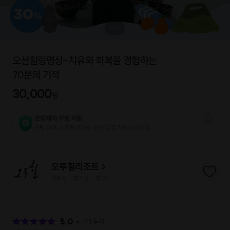
1
/
5
오션힐링명상-치유와 회복을 경험하는
70분의 기적
30,000
원
프립케어 무료 지원
프립 참여 시 프립케어를 1년간 무료 지원해 드리요.
오투힐리조트
프립
0
후기 3
찜
30
|
|
후
기
5.0
1
개 후기