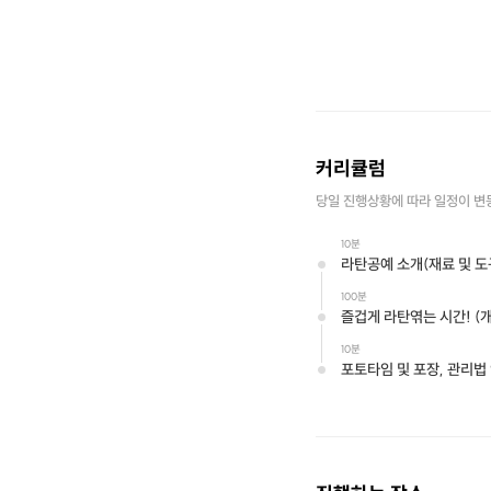
커리큘럼
당일 진행상황에 따라 일정이 변
10분
라탄공예 소개(재료 및 도
100분
즐겁게 라탄엮는 시간! (
10분
포토타임 및 포장, 관리법