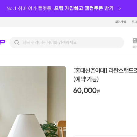
회원가입
로
피
[홍대신촌이대] 라탄스탠드
(예약 가능)
60,000
원