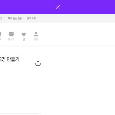
그인
자주 묻는 질문
공지사항
드
메시지
찜
마이
조명 만들기