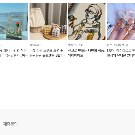
광진
강남/서초
영등포/구로
마포/서대문/은평
공간에서 나만의 작은
버섯 라탄 스탠드 조명 +
선으로 만드는 나만의 작품,
[홍대] 레진아트로 
테라리움 만들기 (예약
동글동글 큐브캔들 SET
와이어아트
환상의 유니콘 썬캐
(예약 가능)
제휴문의