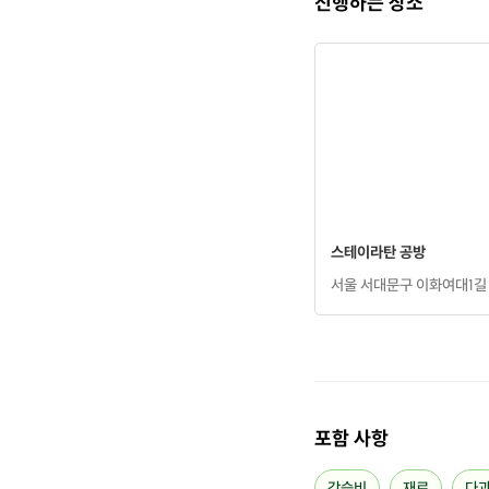
진행하는 장소
스테이라탄 공방
서울 서대문구 이화여대1길 4
포함 사항
강습비
재료
다