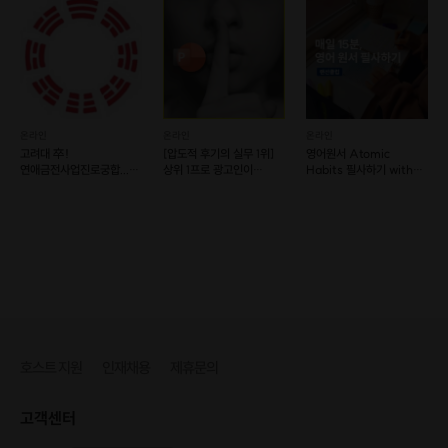
어요.
온라인
온라인
온라인
고려대 卒!
[압도적 후기의 실무 1위]
영어원서 Atomic
연애금전사업진로궁합...
상위 1프로 광고인이
Habits 필사하기 with
명쾌하게 풀이해 드립니다.
알려주는, PPT신공
Donna💛
안녕하세요 🥰
호스트 지원
인재채용
제휴문의
부업으로 시작한 온라인 과외 덕에 퇴사하여
N잡러로 살고 있는 미선생입니다.
고객센터