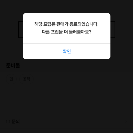
해당 프립은 판매가 종료되었습니다.
상세정보
더보기
다른 프립을 더 둘러볼까요?
확인
대학생도, 회사원도 한 달 만에 바로 시작하는
무자본 부업
!
준비물
(무자본이니까 잃을 것도 없다
😏
!)
한 달 만에
👩‍🏫
온라인 과외
👩‍🏫
로 부업 하는 법
펜
공책
월 99만 원
을 버는
현실적인 방법
을 나누는 강의입니다.
저도 회사만 다닐땐 이게 될까? 싶었어요.
하지만 됩니다. 여러분.
방법만 알면,
최저 시급 받으면서 or 자본금 투자해가며 부업하지 않으셔도 돼요.
1:1 문의
과외를 한번도 안 해보신 분도 수업을 들으시면