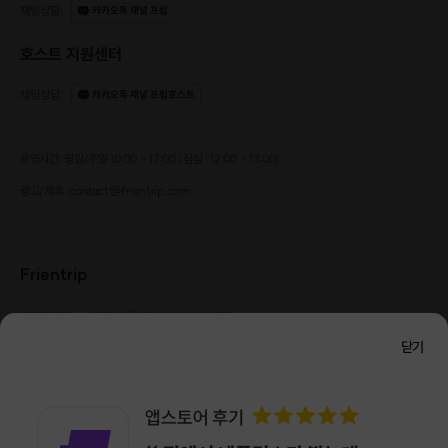
저도 N잡러가 되기 전엔 5년간 직장인이었어요.
채팅상담
:
카카오톡 채널 프립
부수익을 얻기 위해 시작했던 비대면 과외로
회사 다니는 만큼 (혹은 그 이상의) 수익을 얻고
호스트 지원센터
새로운 생활을 꿈꾸기 시작했었습니다.
새 생활을 꿈꾸게 해준 소중한 밑거름이에요.
채팅상담
:
카카오톡 채널 프립호스트
제 친구들도 부수익 100 이상을 벌개해 준
검증된 방법이기에
운영시간: 평일/주말 10:00 - 17:00 (점심 : 12:00 - 13:00)
용기 내어 클래스를 열어봅니다.
광고/제휴: contact@frientrip.com
이런 분들께 추천해요
Frientrip
㈜프렌트립
사업자 등록번호 : 261-81-04385
|
사실 이 강의를 시작하게 된 이유는
통신판매업신고번호 : 2016-서울성동-01088
닫기
대표 : 임수열
개인정보 관리 책임자 : 권용근
070-5175-6636
최저시급으로 알바하는 바쁜 대학생분들,
|
|
서울시 성동구 왕십리로 115 헤이그라운드 서울숲점 G704
큰돈 리스크 져가며 부업 하시는 회사원분들께
사교육 메카인 대한민국에서 수익창출하는 치트키를 알려드리기 위함입니다.
㈜프렌트립은 통신판매중개자로서 거래당사자가 아니며, 호스트가 등록한 상품정보 및 거래에
대해 ㈜프렌트립은 일체의 책임을 지지 않습니다.
NICEPAY 안전거래 서비스 : 고객님의 안전거래를 위해 현금 결제 시, 저희 사이트에서 가입한
하지만, 학생을 돕고 가르치는 것에 관심이 있는
구매안전 서비스를 이용할 수 있습니다.
가입 확인