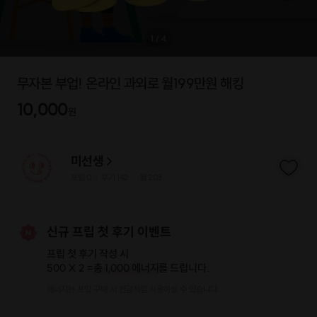
1
/
4
무자본 부업! 온라인 과외로 월199만원 해킹
10,000
원
미선생
프립
0
후기 142
찜
203
|
|
신규 프립 첫 후기 이벤트
프립 첫 후기 작성 시
500 X 2 =
총 1,000 에너지
를 드립니다.
에너지는 프립 구매 시 현금처럼 사용하실 수 있습니다.