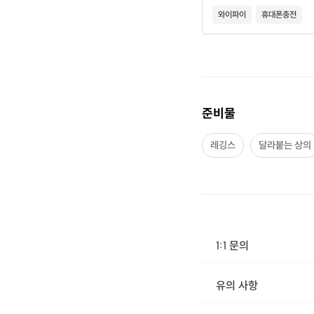
와이파이
휴대폰충전
준비물
레깅스
달라붙는 상의
리포머와 달리 캐딜
에 매달리는 행잉
1:1 문의
있는데, 
유의 사항