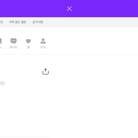
그인
자주 묻는 질문
공지사항
드
메시지
찜
마이
0
원