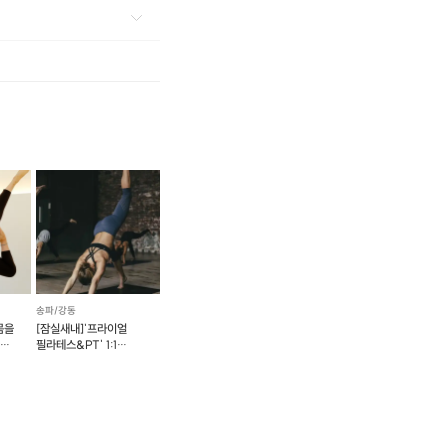
가지가 넘는 동작을
작을 수행한다. 이때
동 강도를 선택할 수
기를 수 있습니다.
합니다~~
송파/강동
몸을
[잠실새내]'프라이얼
&
필라테스&PT' 1:1
개인체험레슨
(필라테스/PT)