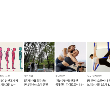
장 먼저 떠오르는 침대 형태의 기구다. 리포머 하나로 100
구현할 수 있어 '필라테스의 꽃'이라고도 불린다.
에너지로 환불 됩니다. [환불 신청 방법] 1. 해당 프립 결제한 계정으로 로그인 2. 마이프립 - 신청내역 or 결제내역
트인 캐리지(Carriage)에 앉거나 눕거나 서서 다양한 동
절하는 세 종류의 스프링(Spring)으로 자신에게 맞는 운
이용하면 근육을 질적으로 강화하고 유연성과 균형 감각을 
는 캐딜락이랑 리포머가 합쳐진 기구로 이름은 캐포머라고 
거의 개인수업에만 사용 가능 한 데가 많은데요~~
보니따 필라테스 암사역점에서는
그룹수업 에서도 사용하고 있답니다~^^
서대문/은평
경기 전체
강남/서초
강서/금천/양천
은평] 당신에게 딱
[혼자여행] 최규빈의
[강남구청역] 연예인
[발산역] 오롯이 내 
 체형교정 &
1박2일 숲속요가 혼펜
몸매관리 자이로토닉 1:1
느끼는 시간 (요가 
닝 솔루션
개인 레슨
플라잉 요가)