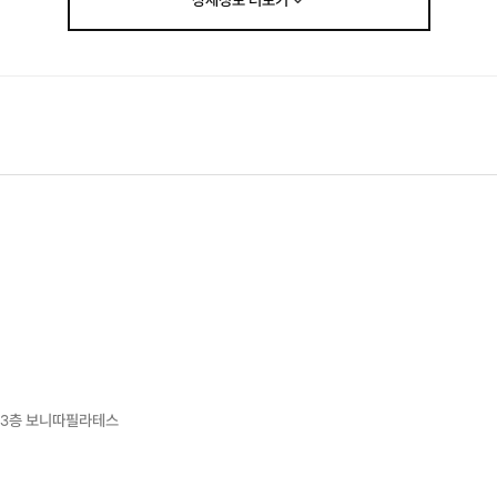
상세정보
더보기
0 3층 보니따필라테스