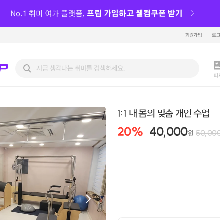
회원가입
로
피
1:1 내 몸의 맞춤 개인 수업
20
%
40,000
50,00
원