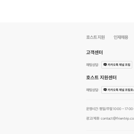
호스트 지원
인재채용
고객센터
채팅상담
:
카카오톡 채널 프립
호스트 지원센터
채팅상담
:
카카오톡 채널 프립호
운영시간: 평일/주말 10:00 - 17:00 (점
광고/제휴: contact@frientrip.c