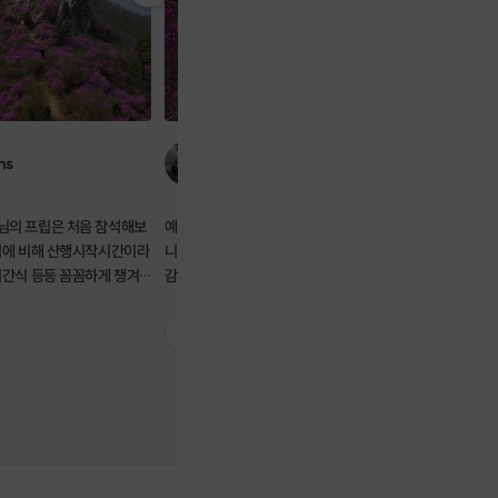
ns
최규선
은 처음 참석해보
예상보다는 힘들었지만 예쁜 경치 잘 즐겼습
첫 무박 산
립에 비해 산행시작시간이라
니다 수육 바나나 등 여러 음식 준비 해주셔서
너무 감사합니다 ^^ 등산
미간식 등등 꼼꼼하게 챙겨
감사합니다
어 주시고 
산의 매
일출, 진달
악산 공룡능선도 궁금해졌고
너무 많고 
2
2
길다보니 부족한 체력을 확
습니다!!! 앞풀이 뒤풀이 너무 즐거웠고 진달
요🫠🫠 조장님들도
래, 산행 
 하시느라 고생많으셨습니
석 하겠습니