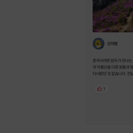
신지영
혼자서라면 엄두가 안나는,
의 덕룡산을 다른 분들과 
다녀왔던 것 같습니다. 진
너무너무 멋졌고, 위험해 
님과 앞뒤 대원들 덕분에 잘
1
요.