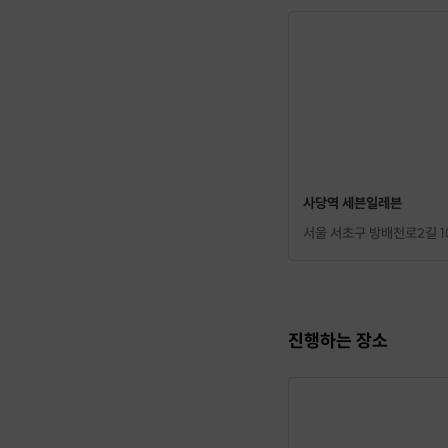
사당역 세븐일레븐
서울 서초구 방배천로2길 1
진행하는 장소