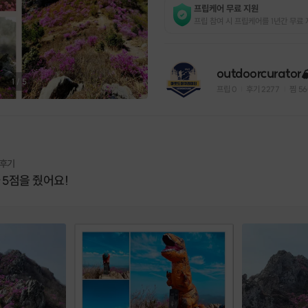
프립케어 무료 지원
프립 참여 시 프립케어를 1년간 무료 
outdoorcurator
1
/
5
프립
0
후기 2277
찜
56
|
|
 후기
 5점을 줬어요!