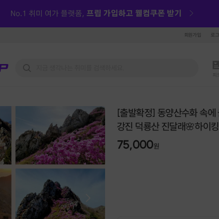
회원가입
로
피
[출발확정] 동양산수화 속에
강진 덕룡산 진달래🌸하이킹
75,000
원