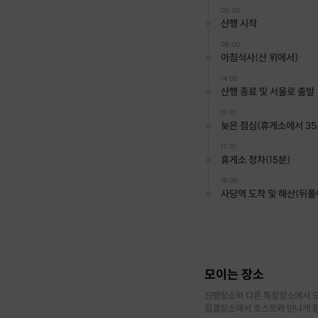
05:30
산행 시작
08:00
아침식사(산 위에서)
14:00
산행 종료 및 서울로 출발
15:10
늦은 점심(휴게소에서 35
17:10
휴게소 정차(15분)
19:00
사당역 도착 및 해산(뒤풀
모이는 장소
진행장소와 다른 특정장소에서 모
집결장소에서 호스트와 만나게 