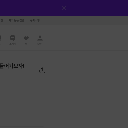
그인
자주 묻는 질문
공지사항
드
메시지
찜
마이
 들어가보자!