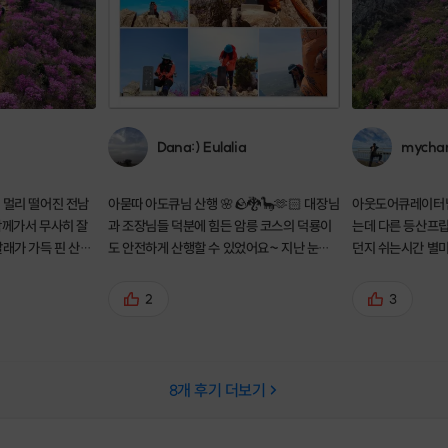
Dana:) Eulalia
mycha
 멀리 떨어진 전남
아묻따 아도큐님 산행 🌸🪨🐉🦕🫶🏻 대장님
아웃도어큐레이터님의 프립
함께가서 무사히 잘
과 조장님들 덕분에 힘든 암릉 코스의 덕룡이
는데 다른 등산프
달래가 가득 핀 산이
도 안전하게 산행할 수 있었어요~ 지난 눈꽃
던지 쉬는시간 별
보이는 구간도 대장
산행때도 이번 봄꽃산행도 매 산행지의 탁월
주셔서 좋았습니다🙂 덕룡산리뷰. 암
 지나갈 수 있었어
한 안목과 일정에 감탄과 반해 점점 고인물 크
력을 알게되어 설
2
3
루가 되어 가네요 🤗
산행시간 자체가 
인할 수 있었던 산이었어
사진촬영 대원케어
다😀
8
개 후기 더보기