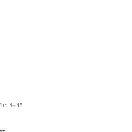
지하1층 리본라움
토존