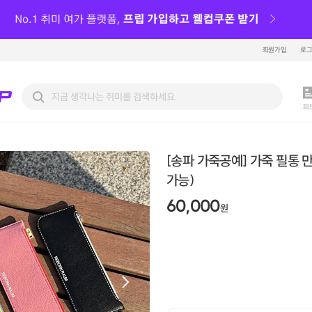
회원가입
로
피
[송파 가죽공예] 가죽 필통 
가능)
60,000
원