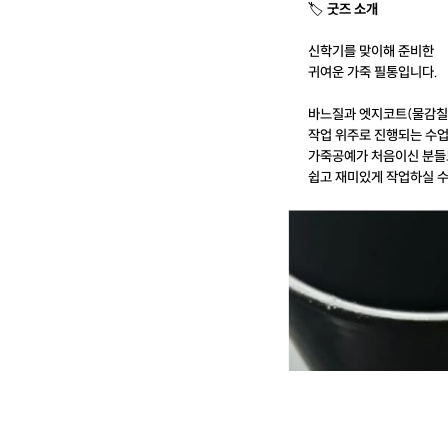
🏷
굿즈 소개
신학기를 맞이해 준비한
귀여운 가죽 필통입니다.
바느질과 엣지코트(물감칠
작업 위주로 진행되는 수
가죽공예가 처음이신 분들
쉽고 재미있게 작업하실 수