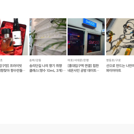
서초
송파/강동
마포/서대문/은평
영등포/구로
.압구정] 프라이빗
송리단길 나의 향기 취향
[홍대입구역 연결] 힙한
선으로 만드는 나만의
취향찾아 향수만들기
클래스(향수 10mL 3개)
네온사인 공방 데이트
와이어아트
가능)
(예약 가능)
SMOOD (예약 가능)