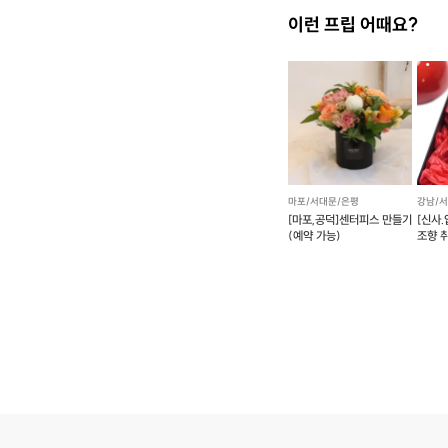
이런 프립 어때요?
마포/서대문/은평
강남/
[마포,공덕]센터피스 만들기
[신사
(예약 가능)
조향 
(예약