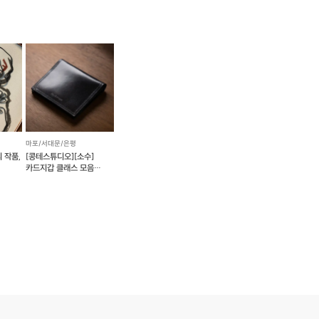
마포/서대문/은평
 작품,
[콩테스튜디오][소수]
카드지갑 클래스 모음
가죽공예(예약 가능)