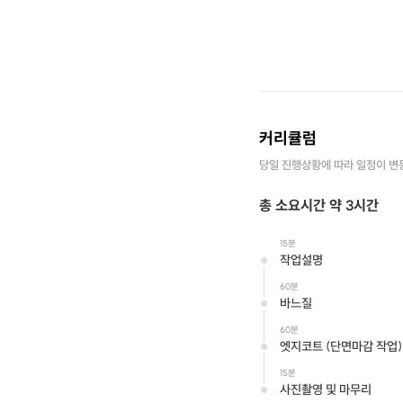
커리큘럼
당일 진행상황에 따라 일정이 변
총 소요시간 약 3시간
15분
작업설명
60분
바느질
60분
엣지코트 (단면마감 작업)
15분
사진촬영 및 마무리