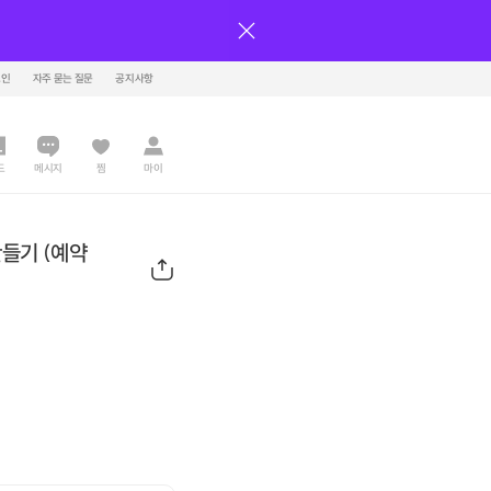
그인
자주 묻는 질문
공지사항
드
메시지
찜
마이
만들기 (예약