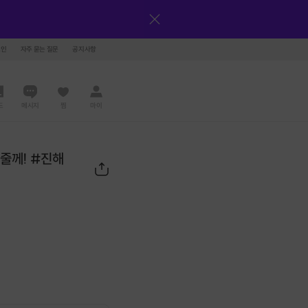
그인
자주 묻는 질문
공지사항
드
메시지
찜
마이
해줄께! #진해