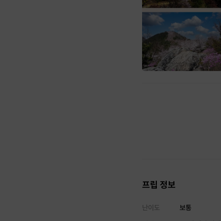
프립 정보
난이도
보통