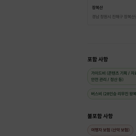
장복산
경남 창원시 진해구 장복산길
포함 사항
가이드비 (콘텐츠 기획 / 자료
안전 관리 / 정산 등)
버스비 (28인승 리무진 왕복
불포함 사항
여행자 보험 (산악 보험)