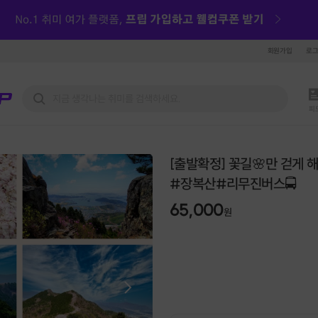
회원가입
로
피
[출발확정] 꽃길🌸만 걷게 
#장복산#리무진버스🚍
65,000
원