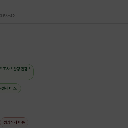
 56-42
 조사 / 산행 진행 /
경남 창원시 진해구에 위치한
🌲
 전세 버스)
장복산
(해발 582m)
블랙야크 100+ 인증
가능
한국에서 벚꽃이 가장 많은 지역
점심식사 비용
진해 장복산 벚꽃로드
로 초대합니다.