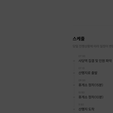
스케줄
당일 진행상황에 따라 일정이 변
07:00
사당역 집결 및 인원 파악
07:10
산행지로 출발
09:00
휴게소 정차(15분)
10:50
휴게소 정차(10분)
11:50
산행지 도착