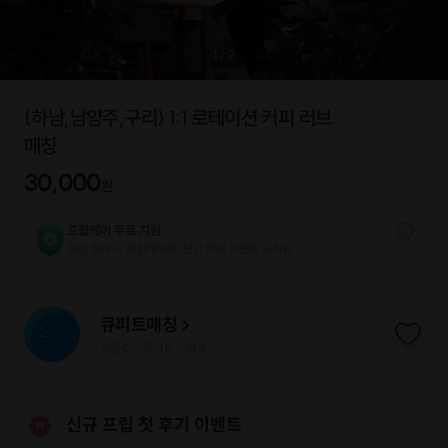
1
/
2
(하남,남양주,구리) 1:1 로테이션 커피 러브
매칭
30,000
원
프립케어 무료 지원
프립 참여 시 프립케어를 1년간 무료 지원해 드리요.
큐피트매칭
프립
0
후기 0
찜
2
|
|
신규 프립 첫 후기 이벤트