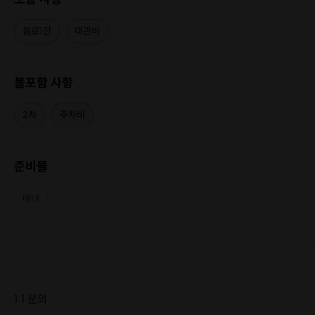
음료1잔
대관비
불포함 사항
2차
주차비
준비물
매너
1:1 문의