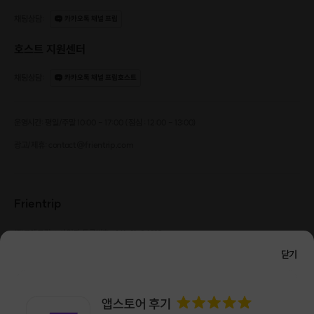
채팅상담
:
카카오톡 채널 프립
호스트 지원센터
채팅상담
:
카카오톡 채널 프립호스트
운영시간: 평일/주말 10:00 - 17:00 (점심 : 12:00 - 13:00)
광고/제휴: contact@frientrip.com
Frientrip
㈜프렌트립
사업자 등록번호 : 261-81-04385
|
통신판매업신고번호 : 2016-서울성동-01088
닫기
대표 : 임수열
개인정보 관리 책임자 : 권용근
070-5175-6636
|
|
서울시 성동구 왕십리로 115 헤이그라운드 서울숲점 G704
㈜프렌트립은 통신판매중개자로서 거래당사자가 아니며, 호스트가 등록한 상품정보 및 거래에
대해 ㈜프렌트립은 일체의 책임을 지지 않습니다.