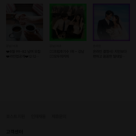
강남/서초
강남/서초
온라인
❤️8월 99-82 남여 모집
❤️‍🔥프립후기수 1위 - 강남
온라인 결정사) 지인보다
❤️라인업공개❤️12:12
❤️‍🔥모두의커피
편하고 꼼꼼한 일대일
로테이션소개팅
소개팅💘솔로오프
호스트 지원
인재채용
제휴문의
고객센터