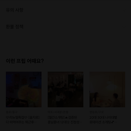
유의 사항
환불 정책
1. 결제 후 1시간 이내에는 무료 취소가 가능합니다. (단, 신청마감 이후 취소 시, 프립 진행 당일 결제 후 취소 시 취소 및 환불 불가) 2. 결제 후 1시간이 초과한 경우, 아래의 환불규정에 따라 취소수수료가 부과됩니다. - 신청마감 2일 이전 취소시 : 전액 환불 - 신청마감 1일 ~ 신청마감 이전 취소시 : 상품 금액의 50% 취소 수수료 배상 후 환불 - 신청마감 이후 취소시, 또는 당일 불참 : 환불 불가 ※ 다회권의 경우, 1회라도 사용시 부분 환불이 불가하며, 기간 내 호스트와 예약 확정 되지 않은 프립은 프립 에너지로 환불 됩니다. ※ 여행사 상품의 경우 상품 상세 페이지의 여행사 환불 규정이 우선 적용 됩니다. ※ 여행사 상품, 숙박, 이벤트 상품 등 객실, 버스 등 사전 예약 확정이 필요한 프립은 예약 확정 이후 신청마감일 이전이라도 취소 및 환불 불가합니다. ※ 취소 수수료는 신청 마감일을 기준으로 산정됩니다. ※ 신청 마감일은 무엇인가요? 호스트님들이 장소 대관, 강습, 재료 구비 등 프립 진행을 준비하기 위해, 프립 진행일보다 일찍 신청을 마감합니다. 환불은 진행일이 아닌 신청 마감일 기준으로 이루어집니다. 프립마다 신청 마감일이 다르니, 꼭 날짜와 시간을 확인 후 결제해주세요! : ) ※신청 마감일 기준 환불 규정 예시 - 프립 진행일 : 10월 27일 - 신청 마감일 : 10월 26일 10월 25일에 취소 할 경우, 신청마감일 1일 전에 해당하며 50%의 수수료가 발생합니다. [환불 신청 방법] 1. 해당 프립 결제한 계정으로 로그인 2. 마이프립 - 신청내역 or 결제내역 3. 취소를 원하는 프립 상세 정보 버튼 - 취소 ※ 결제 수단에 따라 예금주, 은행명, 계좌번호 입력
이런 프립 어때요?
종로/중구
마포/서대문/은평
영등포/구로
🩷리뉴얼특집🩷 [을지로]
[월간소개팅]🔥검증된
20대 30대 나이대별
다 떠먹여주는 퇴근후
훈남훈녀 12대12 진정성
로테이션 소개팅💕
소개팅
있는 로테이션 소개팅
러브톡톡