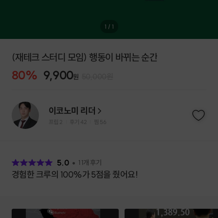
1
/
1
(재테크 스터디 모임) 행동이 바뀌는 순간
80
%
9,900
50,000
원
원
이코노미 리더
프립
2
후기 42
찜
56
|
|
후
기
5.0
11
개 후기
경험한 크루의 100%가 5점을 줬어요!