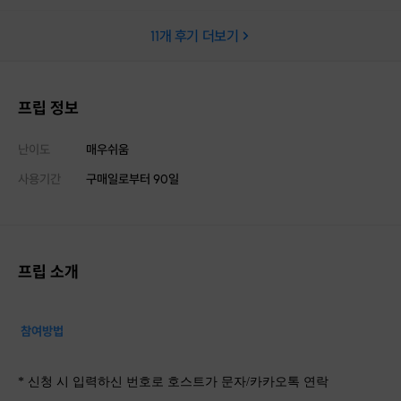
만 친절하게 응대해주셔서 어색
11
개 후기 더보기
않았어요 🙋‍♀️❤️) 난이도: 비전공 수
포자도 가능 ⭐️⭐️⭐️⭐️⭐️ 가격: ⭐️⭐️⭐
프립 정보
난이도
매우쉬움
사용기간
구매일로부터
90
일
프립 소개
참여방법
* 신청 시 입력하신 번호로 호스트가 문자/카카오톡 연락