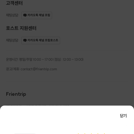
고객센터
채팅상담
:
카카오톡 채널 프립
호스트 지원센터
채팅상담
:
카카오톡 채널 프립호스트
운영시간: 평일/주말 10:00 - 17:00 (점심 : 12:00 - 13:00)
광고/제휴: contact@frientrip.com
Frientrip
㈜프렌트립
사업자 등록번호 : 261-81-04385
|
통신판매업신고번호 : 2016-서울성동-01088
닫기
대표 : 임수열
개인정보 관리 책임자 : 권용근
070-5175-6636
|
|
서울시 성동구 왕십리로 115 헤이그라운드 서울숲점 G704
|
스터디 소개
㈜프렌트립은 통신판매중개자로서 거래당사자가 아니며, 호스트가 등록한 상품정보 및 거래에