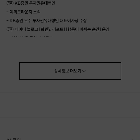
(現) KB증권 투자권유대행인
- 여의도라운지 소속
- KB증권 우수 투자권유대행인 대표이사상 수상
(現) 네이버 블로그 [화렌's 리포트] [행동이 바뀌는 순간] 운영
- 기업분석을 통한 가치투자
- 시황분석을 통한 시장예측
(現) 소모임 행동이 바뀌는 순간 운영자
(現) 오렌지보드, 투자시황 인플루언서 활동
상세정보
더보기
(現) 재테크 플랫폼 '머니하이라이트' 온라인 강사
(前) 이투스 Grow 주식 온라인강사
[강사 주식강의 예시]