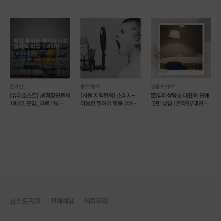
프로젝트 : 적심)
언니의 소개팅
(예약 가능)
온라인
종로/중구
영등포/구로
[슈퍼호스트] 💰직장인들의
[서울 지역협의] 스피치-
💌심리상담소 대표와 연애
재테크 모임_하루 1%
어눌한 말하기 탈출 (예약
고민 상담 (온라인/대면
성장💰
가능)
가능)
네이버 블로그 [행동이 바뀌는 순간]
호스트 지원
인재채용
제휴문의