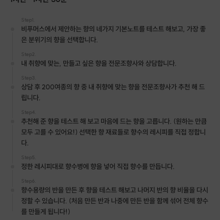
Step1.
비푸머스에서 제안하는 향의 네가지 기본노트를 테스트 해보고, 가장 좋
은 분위기의 향을 선택합니다.
Step2.
내 취향에 맞는, 만들고 싶은 향을 전문조향사와 상담합니다.
Step3.
상담 후 200여종의 향 중 내 취향에 맞는 향을 전문조향사가 추천 해 드
립니다.
Step4.
추천해 준 향을 테스트 해 보고 마음에 드는 향을 고릅니다. (원하는 만큼
안녕하세요,
모두 고를 수 있어요!) 선택한 향 재료들로 향수의 레시피를 직접 정합니
C r e a t e y o u r o w n p e r f u m e
다.
Step5.
세상에 단 하나뿐인 특별한 향을 선사하는
정한 레시피대로 향수병에 향을 넣어 직접 향수를 만듭니다.
비푸머스(13fumus)입니다.
Step6.
향수용량의 반을 만든 후 향을 테스트 해보고 나머지 반의 향 비율을 다시
정할 수 있습니다. (처음 만든 반과 나중에 만든 반을 함께 섞어 전체 향수
를 만들게 됩니다!)