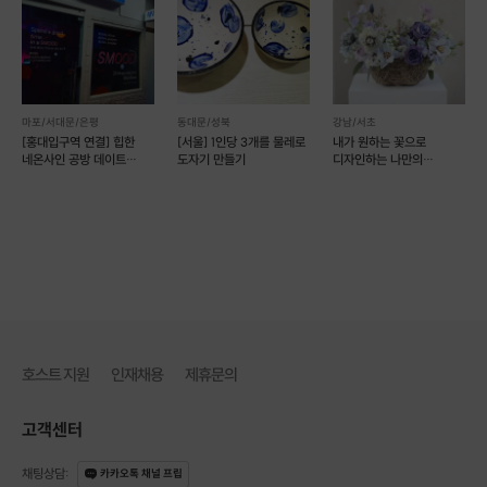
마포/서대문/은평
동대문/성북
강남/서초
[홍대입구역 연결] 힙한
[서울] 1인당 3개를 물레로
내가 원하는 꽃으로
네온사인 공방 데이트
도자기 만들기
디자인하는 나만의
SMOOD (예약 가능)
플라워클래스
호스트 지원
인재채용
제휴문의
고객센터
채팅상담
:
카카오톡 채널 프립