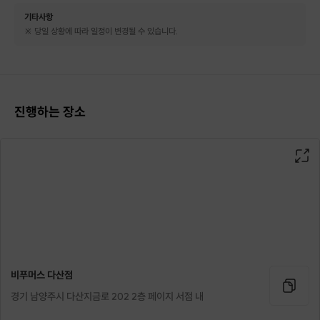
✔ 예약 가능 시간
기타사항
※ 당일 상황에 따라 일정이 변경될 수 있습니다.
매일
11:00 / 12:00 / 13:00 / 15:00 / 16:00
17:00/ 18:00
진행하는 장소
진행 가능합니다 :D
구매 후, 진행 희망하시는
날짜 / 시간 / 인원 수
를 정하셔서
문의 주시기 바랍니다!
ex. 4월 1일 수요일 17시 2명 예약 가능한가요?
비푸머스 다산점
경기 남양주시 다산지금로 202 2층 페이지 서점 내