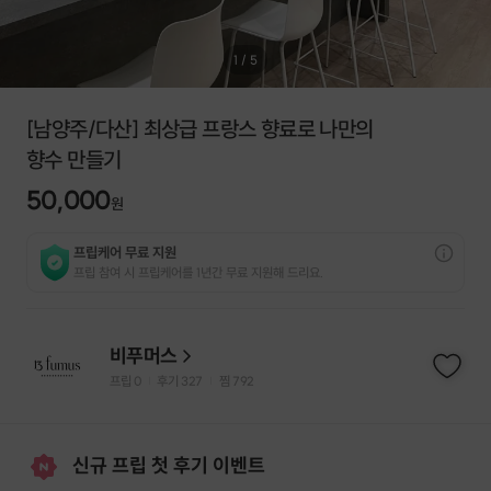
1
/
5
[남양주/다산] 최상급 프랑스 향료로 나만의
향수 만들기
50,000
원
프립케어 무료 지원
프립 참여 시 프립케어를 1년간 무료 지원해 드리요.
비푸머스
프립
0
후기 327
찜
792
|
|
신규 프립 첫 후기 이벤트