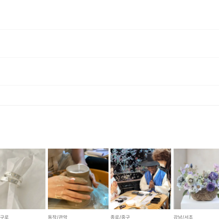
에너지로 환불 됩니다. [환불 신청 방법] 1. 해당 프립 결제한 계정으로 로그인 2. 마이프립 - 신청내역 or 결제내역
/구로
동작/관악
종로/중구
강남/서초