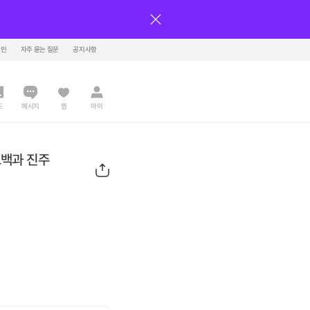
그인
자주 묻는 질문
공지사항
드
메시지
찜
마이
트백과 진주