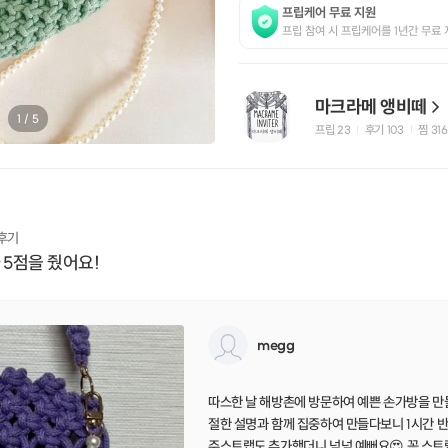
프립케어 무료 지원
프립 참여 시 프립케어를 1년간 무료 
마크라메 앵비떼
1
/
5
프립
23
후기 103
찜
316
|
|
 후기
 5점을 줬어요!
megg
따스한 날 해방촌에 방문하여 예쁜 손가방을 만
절한 설명과 함께 집중하여 만들다보니 1시간 
주스트랩도 추가했더니 넘넘 예뻐요😍 꼭 스