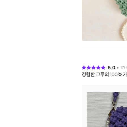
후
기
5.0
1
개
경험한 크루의 100%가