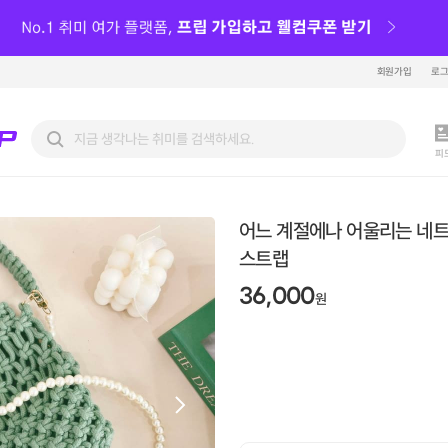
회원가입
로
피
어느 계절에나 어울리는 네
스트랩
36,000
원