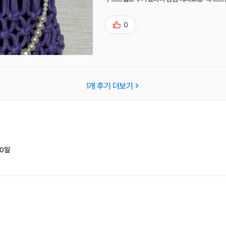
평소 짐이 없어서 카드지갑이랑 폰만 넣고 다니
에 잘 들고 다닐게요 참! 가실 때 꼭 사장님 설
0
1
개 후기 더보기
0
일