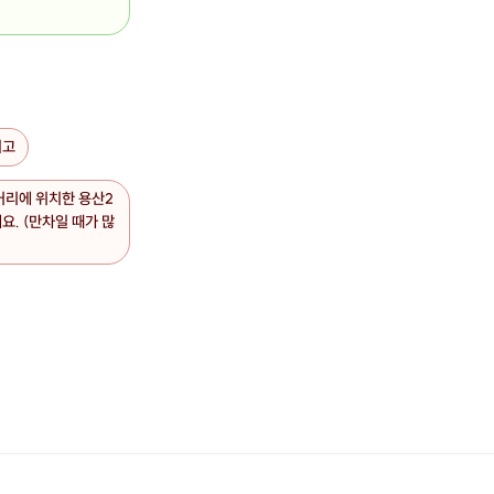
시고
거리에 위치한 용산2
. (만차일 때가 많