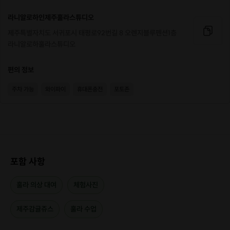
라니알로하인제주훌라스튜디오
제주특별자치도 서귀포시 태평로92번길 8 오렌지블루펜션1층
라니알로하훌라스튜디오
편의 정보
주차 가능
와이파이
휴대폰충전
포토존
포함 사항
* 4인 이상 및 단체는 별도 케이터링 서비스 가능합니다.
* 훌라 경험이 있으신 분들은 미리 연락주시면 레벨에 맞는 수업을 진행해드
훌라 의상 대여
체험사진
려요.
* 기타 문의사항은 메시지 남겨주세요.
제주감귤쥬스
훌라 수업