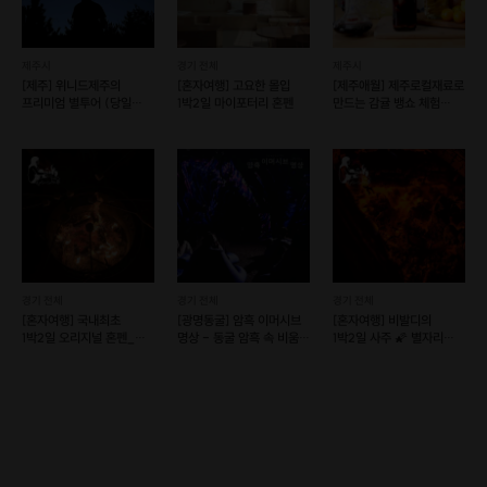
제주시
경기 전체
제주시
[제주] 위니드제주의
[혼자여행] 고요한 몰입
[제주애월] 제주로컬재료로
프리미엄 별투어 (당일
1박2일 마이포터리 혼펜
만드는 감귤 뱅쇼 체험
예약 가능)
(예약가능)
경기 전체
경기 전체
경기 전체
[혼자여행] 국내최초
[광명동굴] 암흑 이머시브
[혼자여행] 비발디의
1박2일 오리지널 혼펜_
명상 - 동굴 암흑 속 비움의
1박2일 사주 🌠 별자리
따로 또 같이
시간
혼펜