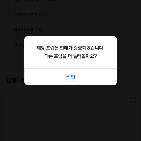
하와이 훌라 의상을 입고,
생화로 헤어핀을 만들어봅니다.
40분
생화 헤어핀 만들기
함께 훌라를 배우고, 추며
제주 속 하와이를 느껴보세요.
40분
하와이 훌라 수업
남녀노소 누구나 즐겁게 하와이 문화를 즐기며,
10분
훌라의 기본을 배우는 클래스입니다.
사진촬영 및 마무리, 제주 감귤쥬스 제공
해당 프립은 판매가 종료되었습니다.
제주를 여행하는 관광객과 현지인 모두에게
다른 프립을 더 둘러볼까요?
이색적인 하와이 문화체험을 경험하며
연인 친구 가족과의 소중한 추억을 드립니다.
확인
진행하는 장소