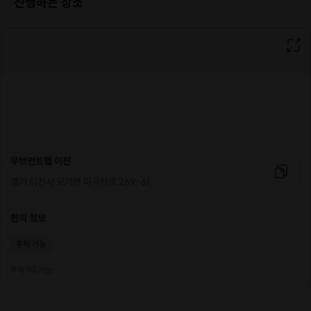
진행하는 장소
무브먼트랩 이천
경기 이천시 모가면 마국산로 269-61
편의 정보
주차 가능
주차 1대 가능