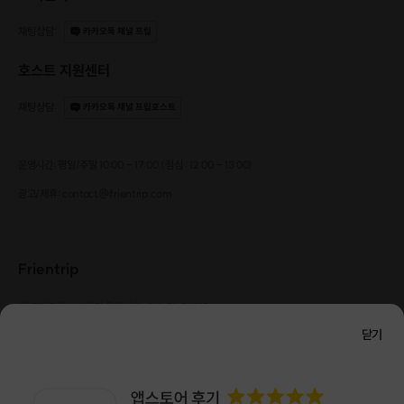
채팅상담
:
카카오톡 채널 프립
Scene #01
호스트 지원센터
이곳을 추천하는 이유
채팅상담
:
카카오톡 채널 프립호스트
Point 1.
운영시간: 평일/주말 10:00 - 17:00 (점심 : 12:00 - 13:00)
오로지 쉼에 집중할 수 있는 공간
광고/제휴: contact@frientrip.com
쉼의 방법은 사람마다 다릅니다.
각자에게 맞는 방식을 제안하는 공간을 통해
‘푹 쉬었다’는 기분을 선물합니다.
Frientrip
㈜프렌트립
사업자 등록번호 : 261-81-04385
|
Point 2.
통신판매업신고번호 : 2016-서울성동-01088
닫기
대표 : 임수열
개인정보 관리 책임자 : 권용근
070-5175-6636
|
|
감각적인 리빙 브랜드를 경험하는 시간
서울시 성동구 왕십리로 115 헤이그라운드 서울숲점 G704
총 22개의 브랜드와 함께합니다.
㈜프렌트립은 통신판매중개자로서 거래당사자가 아니며, 호스트가 등록한 상품정보 및 거래에
섬세하게 큐레이션한 가구와 소품들을
대해 ㈜프렌트립은 일체의 책임을 지지 않습니다.