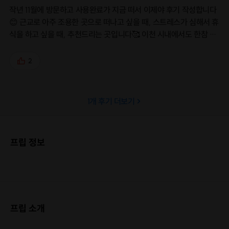
작년 11월에 방문하고 사용완료가 지금 떠서 이제야 후기 작성합니다
😊 근교로 아주 조용한 곳으로 떠나고 싶을 때, 스트레스가 심해서 휴
식을 하고 싶을 때, 추천드리는 곳입니다🥰 이천 시내에서도 한참 안
으로 들어가다 보니깐 아늑하고 편안하게 쉴 수 있어서 아주 좋았습
니다❤️ 방문하자 마자 듣는 음악도 좋았고, 월컴키트 중에 이천쌀이
2
랑 맥주가 무엇보다 마음에 들었습니다💙 블루투스 스피커도 있어서
음악 듣기도 좋았고, 빔프로젝트가 있으니깐 밤에 영화 보니 운치도
있었습니다😍 자쿠지에 앉아서 보는 창문도 아주 좋았습니다💕 다음
1
개 후기 더보기
에 또 방문할께요👍
프립 정보
프립 소개