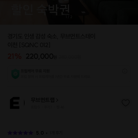
1
/
2
경기도 인생 감성 숙소, 무브먼트스테이
이천 [SQNC 012]
21
%
220,000
280,000
원
원
프립케어 무료 지원
프립 참여 시 프립케어를 1년간 무료 지원해 드리요.
무브먼트랩
프립
0
후기 1
찜
46
|
|
후
기
5.0
1
개 후기