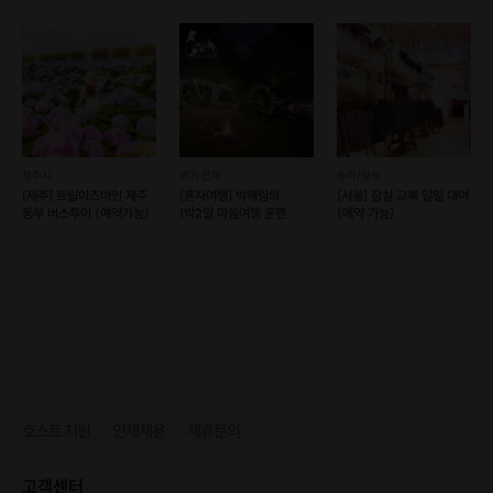
제주시
경기 전체
송파/강동
[제주] 트립이즈마인 제주
[혼자여행] 박혜림의
[서울] 잠실 교복 일일 대여
동부 버스투어 (예약가능)
1박2일 마음여행 혼펜
(예약 가능)
호스트 지원
인재채용
제휴문의
고객센터