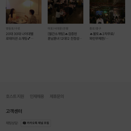
🚫 타 업체와 비교 불가
❌
2. 나이 : 만20세~40세
영등포/구로
마포/서대문/은평
종로/중구
20대 30대 나이대별
[월간소개팅]🔥검증된
🔥불토🔥2차무료/
로테이션 소개팅💕
훈남훈녀 12대12 진정성
와인무제한/
러브톡톡
있는 로테이션 소개팅
남마감여1선착순마감🍷
후기1등렛츠밋업
호스트 지원
인재채용
제휴문의
고객센터
채팅상담
:
카카오톡 채널 프립