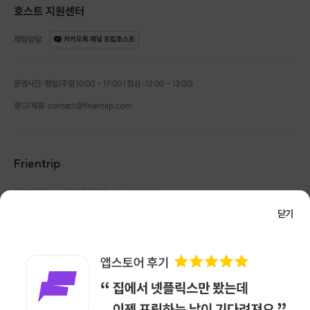
호스트 지원센터
채팅상담
:
카카오톡 채널 프립호스트
운영시간: 평일/주말 10:00 - 17:00 (점심 : 12:00 - 13:00)
광고/제휴: contact@frientrip.com
Frientrip
㈜프렌트립
사업자 등록번호 : 261-81-04385
|
통신판매업신고번호 : 2016-서울성동-01088
닫기
대표 : 임수열
개인정보 관리 책임자 : 권용근
070-5175-6636
|
|
서울시 성동구 왕십리로 115 헤이그라운드 서울숲점 G704
㈜프렌트립은 통신판매중개자로서 거래당사자가 아니며, 호스트가 등록한 상품정보 및 거래에
대해 ㈜프렌트립은 일체의 책임을 지지 않습니다.
NICEPAY 안전거래 서비스 : 고객님의 안전거래를 위해 현금 결제 시, 저희 사이트에서 가입한
구매안전 서비스를 이용할 수 있습니다.
가입 확인
이용약관
개인정보 처리방침