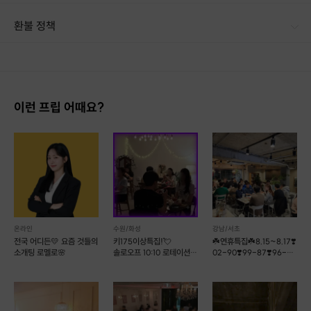
결혼정보 회사는 부담된다면?
환불 정책
검증된 직장인 1:1 소개팅을 이용해 보세요!
1. 결제 후 14일 이내 취소 시 : 전액 환불 (단, 결제 후 14일 이내라도 호스트와 프립 진행일 예약 확정 후 환불 불가) 2. 결제 후 14일 이후 취소 시 : 환불 불가 ※ 상품의 유효기간 만료 시 연장은 불가하며, 기간 내 호스트와 예약 확정 되지 않은 프립은 프립 에너지로 환불 됩니다. ※ 환불된 에너지의 유효기간은 지급일로부터 180일이며, 유효기간 종료 후 기간연장 및 환불이 불가합니다. ※ 배송상품의 경우 배송 준비 전 전액 환불 가능, 배송 준비 후 환불 불가 합니다. ※ 다회권의 경우, 1회라도 사용시 부분 환불이 불가하며, 기간 내 호스트와 예약 확정 되지 않은 프립은 프립 에너지로 환불 됩니다. [환불 신청 방법] 1. 해당 프립 결제한 계정으로 로그인 2. 마이프립 - 신청내역 or 결제내역
합리적인 가격으로 모시겠습니다!
이런 프립 어때요?
💙별다른 옵션 없이 원하시는 취향을
💜
호스트와 상담 후 매칭해드립니다!
☕
참가자격
🎂
온라인
수원/화성
강남/서초
전국 어디든💛 요즘 것들의
키175이상특집!💘
☘️연휴특집☘️8.15~8.17❣️
1. 직업 : 전문직, 대기업, 공기업, 공무원
소개팅 로멜로🌸
솔로오프 10:10 로테이션
02-90❣️99-87❣️96-
소개팅💘
86❣️
개인 사업 자영업 등
(서류심사 후 가입승인)