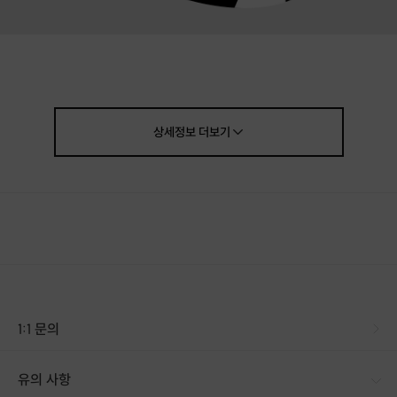
상세정보
더보기
💖
검증된 직장인 남녀를 위한 1:1 온라인 소
개팅!
💖
비공개, 지인위주로 운영되었던 시스템이
프립에 드디어 상륙했습니다!
(다수 회원 POOL 확보)
1:1 문의
💗가벼운 어플은 싫고!
💟
유의 사항