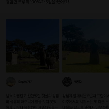
경험한 크루의 100%가 5점을 줬어요!
Karen717
행댕2
넘흐 아름답고 찬란했던 햇살과 성샘
성쌤과 함께하는 5번째 프립이네
의 설명의 하모니에 말을 잇지 못했
여주에서의 시퀀스는 또 다른 
어요 너무나 웅장했던 세종대왕릉과
네요😀 날씨도 좋아서 너무 재