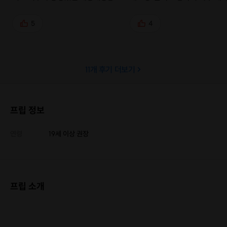
신비롭고 고요한 배경의 신륵사 그리
게 참여했습니다. 세종대왕릉부
고 노을빛에 어울어져 쓸쓸하지만 잔
륵사, 명성황후 생가까지.. 성쌤
5
4
잔했던 명성황후생가까지 멋진 하루
려주는 역사이야기는 편안하고 
주셔서 감사해요 체력을 더 길러서
운 것 같아요! 여주시퀀스가 열
멀리도 도전하는 그날까지 또 기다릴
면 주저하지말고 꼭 한번 참여
11
개 후기 더보기
게요🫶🏻
요! 강추!!👍 풍수지리의 좋은 기운
을 얻고 갑니당
프립 정보
연령
19세 이상 권장
프립 소개