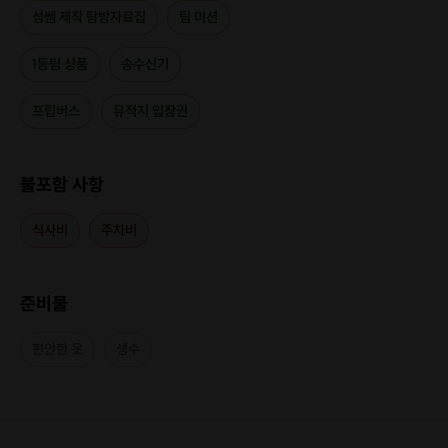
성쌤 제작 탐방자료집
팀 미션
1등팀 상품
송수신기
프립버스
유적지 입장권
불포함 사항
식사비
주차비
준비물
편안한 옷
생수