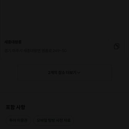
세종대왕릉
경기 여주시 세종대왕면 영릉로 269-50
2
개의
장소
더보기
포함 사항
투어 이용권
모바일 탐방 사전 자료