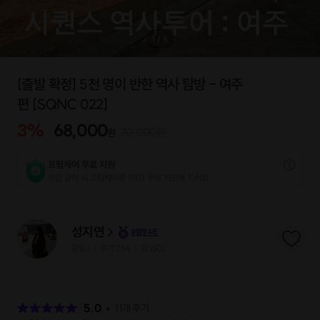
1
/
5
[출발 확정] 5천 명이 반한 역사 탐방 - 여주
편 [SQNC 022]
3
%
68,000
70,000
원
원
프립케어 무료 지원
프립 참여 시 프립케어를 1년간 무료 지원해 드리요.
성지연
프립
1
후기 754
찜
1602
|
|
후
기
5.0
11
개 후기