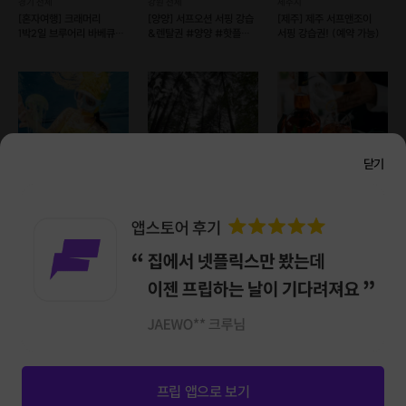
경기 전체
강원 전체
제주시
JYP엔터테인먼트가 찾은 역사 전문 스토리텔러가
[혼자여행] 크래머리
[양양] 서프오션 서핑 강습
[제주] 제주 서프앤조이
1박2일 브루어리 바베큐
&렌탈권 #양양 #핫플
서핑 강습권! (예약 가능)
전하는 깊고 생생한 비하인드 스토리.
혼펜
(예약 가능)
Point 3.
프립버스를 타고 떠나는 '차이나는 투어'
닫기
콘텐츠는 밀도 있게, 이동은 편안하게.
전용 리무진 버스를 타고 떠나는 서울 근교 여행.
송파/강동
경기 전체
경기 전체
[오픈특가] 프리다이빙
[혼자여행] 최규빈의
[혼자여행] 임지원의
체험 원데이 자격증 레벨1
1박2일 숲속요가 혼펜
1박2일 칵테일 메이킹 혼펜
프립 앱으로 보기