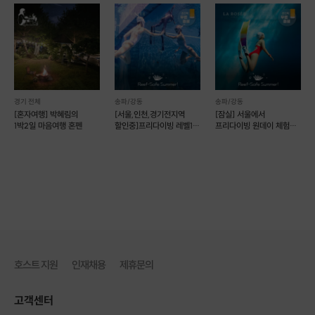
경기 전체
송파/강동
송파/강동
[혼자여행] 박혜림의
[서울,인천,경기전지역
[잠실] 서울에서
1박2일 마음여행 혼펜
할인중]프리다이빙 레벨1
프리다이빙 원데이 체험
자격증 따기(예약가능)
(예약 가능)
호스트 지원
인재채용
제휴문의
고객센터