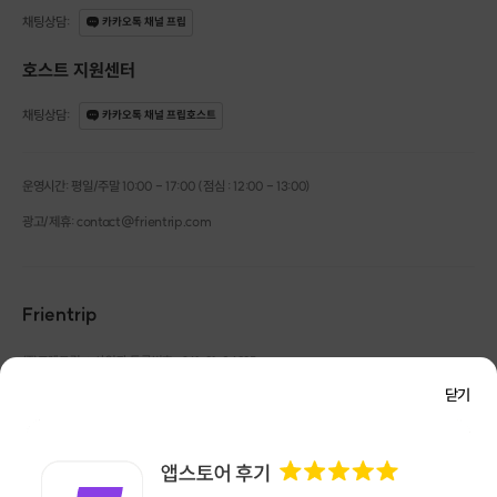
채팅상담
:
카카오톡 채널 프립
호스트 지원센터
채팅상담
:
카카오톡 채널 프립호스트
운영시간: 평일/주말 10:00 - 17:00 (점심 : 12:00 - 13:00)
광고/제휴: contact@frientrip.com
Frientrip
㈜프렌트립
사업자 등록번호 : 261-81-04385
|
통신판매업신고번호 : 2016-서울성동-01088
닫기
대표 : 임수열
개인정보 관리 책임자 : 권용근
070-5175-6636
|
|
서울시 성동구 왕십리로 115 헤이그라운드 서울숲점 G704
㈜프렌트립은 통신판매중개자로서 거래당사자가 아니며, 호스트가 등록한 상품정보 및 거래에
대해 ㈜프렌트립은 일체의 책임을 지지 않습니다.
NICEPAY 안전거래 서비스 : 고객님의 안전거래를 위해 현금 결제 시, 저희 사이트에서 가입한