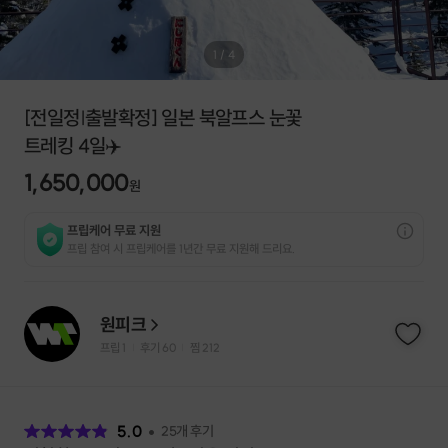
1
/
4
[전일정|출발확정] 일본 북알프스 눈꽃
트레킹 4일✈️
1,650,000
원
프립케어 무료 지원
프립 참여 시 프립케어를 1년간 무료 지원해 드리요.
원피크
프립
1
후기 60
찜
212
|
|
후
기
5.0
25
개 후기