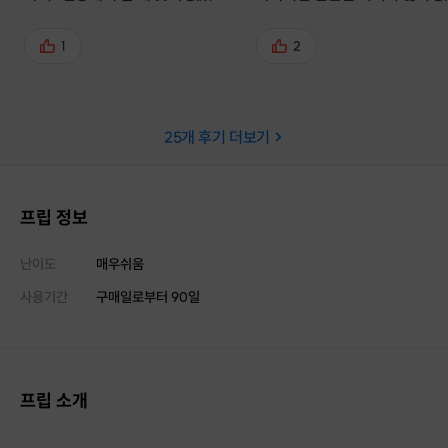
큰일 날 뻔 했어요)
저에게 너무 좋은 프로그램 이
다 뿐만아니라 이번 여행은 다양한
1
2
경험과 지식을 쌓고 “진짜 나를
하게되는 뜻깊은 여정” 이었던것
습니다 권대장님께서 산행 인솔도 안
25
개 후기 더보기
전하고 든든하게 잘 해주셔서 
않고 즐겁게 다녀올수 있었던 것
아 감사하다는 말씀 드리고 싶
! ❤️
프립 정보
난이도
매우쉬움
사용기간
구매일로부터
90
일
프립 소개