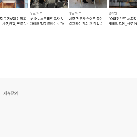
강남/서초
강남/서초
온라인
주 고민상담소 맑음
💰 머니부트캠프 투자 &
사주 전문가 연애운 풀이
[슈퍼호스트] 💰직
 사주,궁합, 멘토링)
재테크 집중 트레이닝 🚀
오프라인 강의 후 당일 2명
재테크 모임_하루 1
온라인 매칭
💰
제휴문의