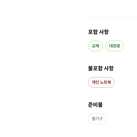
저는 다른 분들보다
작하는 방법
을 소개
포함 사항
다음은 피피티 업무
교재
대관료
- 21년 태어나서 
- 야근이 하기 싫
불포함 사항
1/2 수준으로 축소
개인 노트북
- 30~40페이지의
- 성과를 인정받아 
준비물
이상
필기구
- 피피티 및 기업 
(23년 11월 기준 이웃