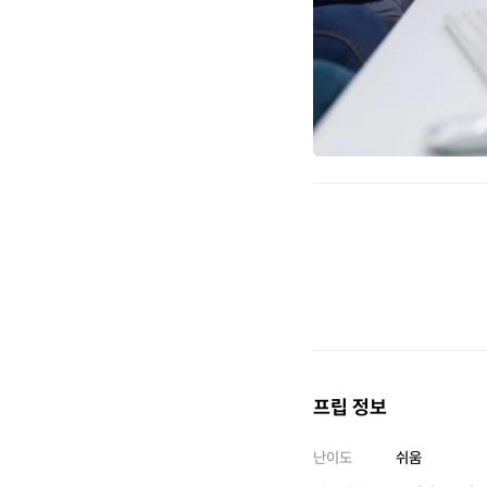
프립 정보
난이도
쉬움