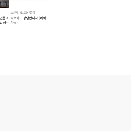
노원/강북/도봉/중랑
장인들의
타로카드 상담합니다 (예약
% 성장
가능)