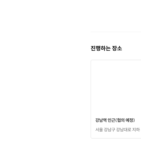
- 수강생 : 하나의
- 강의 내용 : 피
- 교재 : 기본 제공(
- 추가 제공 자료 
진행하는 장소
정입니다.
수강신청을 해주시면
간과 장소를 최대한 
*클래스 1일 전과 
실습을 진행할 예정
에서 제공해 드릴 
강남역 인근(협의 예정)
[자기소개]
서울 강남구 강남대로 지하 
안녕하세요. 기업소