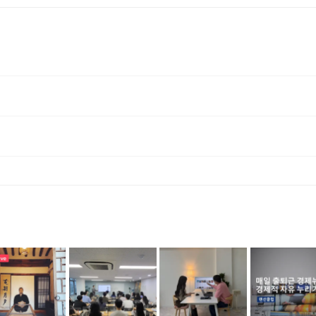
에너지로 환불 됩니다. [환불 신청 방법] 1. 해당 프립 결제한 계정으로 로그인 2. 마이프립 - 신청내역 or 결제내역