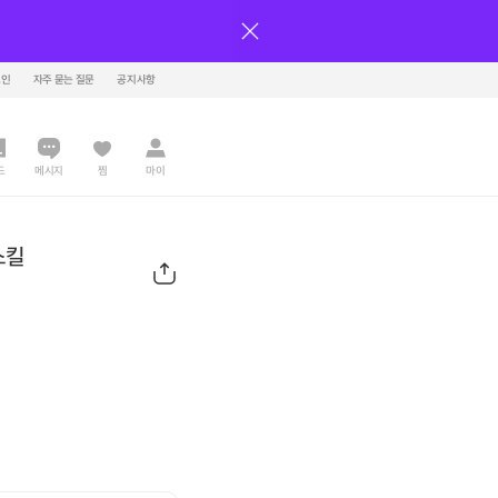
그인
자주 묻는 질문
공지사항
드
메시지
찜
마이
스킬