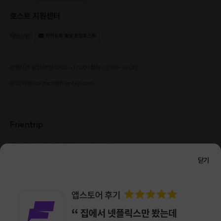
*미 신청 시에는 티칭없는 자유로운 페인팅 체험으로 진행됩니다.
호스트 지원센터
[필독-2]
채팅상담
:
카카오톡 채널 프립호스트
1) 체험 10분 전 입장이 가능하며, 체험 신청 정시에 시작됩니다.
2) 당일 현장 상황에 따라 참여 인원수 최소 1명 최대 36명 변동됩니다.
3) 지각 시에는 다른 고객님들에게 피해가 갑니다.
운영시간: 평일/주말 10:00 - 17:00 (점심 : 12:00 - 13:00)
*10분 이상 지각 시에는 참여 불가하며, 환불은 어렵습니다.
광고/제휴: contact@frientrip.com
Frientrip
㈜프렌트립
사업자 등록번호 : 261-81-04385
|
통신판매업신고번호 : 2016-서울성동-01088
닫기
대표 : 임수열
개인정보 관리 책임자 : 권용근
070-5175-6636
|
|
서울시 성동구 왕십리로 115 헤이그라운드 서울숲점 G704
㈜프렌트립은 통신판매중개자로서 거래당사자가 아니며, 호스트가 등록한 상품정보 및 거래에
대해 ㈜프렌트립은 일체의 책임을 지지 않습니다.
NICEPAY 안전거래 서비스 : 고객님의 안전거래를 위해 현금 결제 시, 저희 사이트에서 가입한
구매안전 서비스를 이용할 수 있습니다.
가입 확인