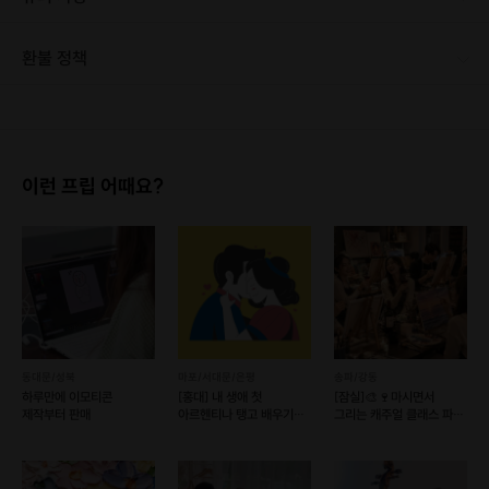
[신청 시 유의사항] 1. 스케줄 조율 완료 시 "예약 확정" 이며, 이후 변경 및 취소가 어렵습니다. 2. 10분 이상 지각 시에는 체험 참여가 어려우며, 환불이 불가합니다.
환불 정책
1. 결제 후 1시간 이내에는 무료 취소가 가능합니다. (단, 신청마감 이후 취소 시, 프립 진행 당일 결제 후 취소 시 취소 및 환불 불가) 2. 결제 후 1시간이 초과한 경우, 아래의 환불규정에 따라 취소수수료가 부과됩니다. - 신청마감 2일 이전 취소시 : 전액 환불 - 신청마감 1일 ~ 신청마감 이전 취소시 : 상품 금액의 50% 취소 수수료 배상 후 환불 - 신청마감 이후 취소시, 또는 당일 불참 : 환불 불가 ※ 다회권의 경우, 1회라도 사용시 부분 환불이 불가하며, 기간 내 호스트와 예약 확정 되지 않은 프립은 프립 에너지로 환불 됩니다. ※ 여행사 상품의 경우 상품 상세 페이지의 여행사 환불 규정이 우선 적용 됩니다. ※ 여행사 상품, 숙박, 이벤트 상품 등 객실, 버스 등 사전 예약 확정이 필요한 프립은 예약 확정 이후 신청마감일 이전이라도 취소 및 환불 불가합니다. ※ 취소 수수료는 신청 마감일을 기준으로 산정됩니다. ※ 신청 마감일은 무엇인가요? 호스트님들이 장소 대관, 강습, 재료 구비 등 프립 진행을 준비하기 위해, 프립 진행일보다 일찍 신청을 마감합니다. 환불은 진행일이 아닌 신청 마감일 기준으로 이루어집니다. 프립마다 신청 마감일이 다르니, 꼭 날짜와 시간을 확인 후 결제해주세요! : ) ※신청 마감일 기준 환불 규정 예시 - 프립 진행일 : 10월 27일 - 신청 마감일 : 10월 26일 10월 25일에 취소 할 경우, 신청마감일 1일 전에 해당하며 50%의 수수료가 발생합니다. [환불 신청 방법] 1. 해당 프립 결제한 계정으로 로그인 2. 마이프립 - 신청내역 or 결제내역 3. 취소를 원하는 프립 상세 정보 버튼 - 취소 ※ 결제 수단에 따라 예금주, 은행명, 계좌번호 입력
이런 프립 어때요?
동대문/성북
마포/서대문/은평
송파/강동
하루만에 이모티콘
[홍대] 내 생애 첫
[잠실]🎨🍷마시면서
제작부터 판매
아르헨티나 탱고 배우기
그리는 캐주얼 클래스 파티
원데이클래스
#초보환영 #자만추