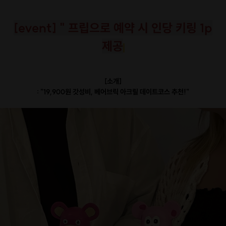
[event] " 프립으로 예약 시
인당 키링 1p
제공
[소개]
: "19,900원 갓성비, 베어브릭 아크릴 데이트코스 추천!"