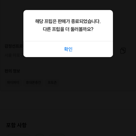
1) 서울 최저! 만족도는 최고! 페인팅 체험입니다.
2) 페인팅 전문 작가님이 항시 상주합니다.
해당 프립은 판매가 종료되었습니다.
3) 초보자도 쉽게, 페인팅 체험을 할 수 있습니다.
다른 프립을 더 둘러볼까요?
감정선프로젝트 연남점
확인
서울 마포구 동교로 274
편의 정보
와이파이
휴대폰충전
포토존
포함 사항