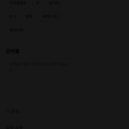
아크릴물감
붓
앞치마
토시
물통
파레트 등)
베어브릭
준비물
무엇을 그릴지 생각하고 오시면 좋습니
다
1:1 문의
유의 사항