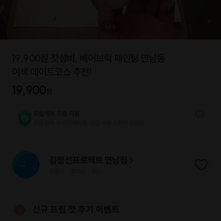
1
/
5
19,900원 갓성비, 베어브릭 페인팅 연남동
이색 데이트코스 추천!
19,900
원
프립케어 무료 지원
프립 참여 시 프립케어를 1년간 무료 지원해 드리요.
감정선프로젝트 연남점
프립
0
후기 0
찜
1
|
|
신규 프립 첫 후기 이벤트