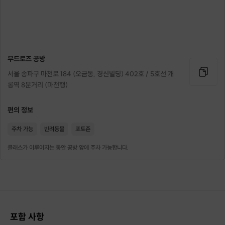
/
[ 가죽 ]
*심플한 민자 소가죽 18컬러
무드로즈 공방
*멋스러운 엠보 소가죽 14컬러
*클래식한 사피아노 소가죽 15컬러
서울 송파구 마천로 184 (오금동, 경신빌딩) 402호 / 5호선 개
탄탄한 탄력감이 느껴지는 고급스러운 리얼 소가죽만을 사용합니다.
롱역 8분거리 (마천행)
예약 시 미리 가죽 샘플을 보여드리니 메시지를 꼭 확인해주세요.
원하시는 컬러가 있다면 클래스 4일 전에 말씀해주세요.
편의 정보
밑작업이 있기 때문에 미리 가죽을 골라주셔야 합니다!
주차 가능
반려동물
포토존
[실]
*비니모 MBT 슈퍼쏘우 70컬러
클래스가 이루어지는 동안 공방 앞에 주차 가능합니다.
더블왁스 처리된 비니모를 사용합니다.
손바느질에 안성맞춤인 실로, 예쁜 스티치가 가능합니다.
공방에서 직접 실 컬러를 선택해보세요.
[ 클래스 공간 ]
포함 사항
송파구 작은 동네에 있는 공방입니다.