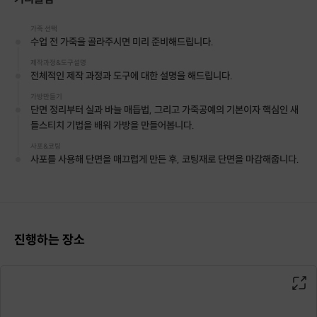
가죽 선택
수업 전 가죽을 골라주시면 미리 준비해드립니다.
제작과정&도구설명
전체적인 제작 과정과 도구에 대한 설명을 해드립니다.
가방만들기
단면 정리부터 실과 바늘 매듭법, 그리고 가죽공예의 기본이자 핵심인 새
들스티치 기법을 배워 가방을 만들어봅니다.
사포&코팅
사포를 사용해 단면을 매끄럽게 만든 후, 코팅재로 단면을 마감해줍니다.
진행하는 장소
슬림한 형태의 아코디언 지갑입니다.
현금, 동전, 영수증, 명함 등을 수납하기 편리합니다.
사이즈: 가로10.5cm 세로7.2cm