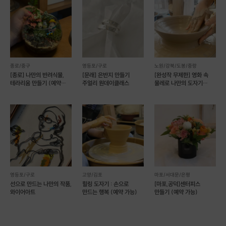
종로/중구
영등포/구로
노원/강북/도봉/중랑
[종로] 나만의 반려식물,
[문래] 은반지 만들기
[완성작 무제한] 영화 속
테라리움 만들기 (예약
주얼리 원데이클래스
물레로 나만의 도자기
가능)
만들기 [모아스튜디오]
영등포/구로
고양/김포
마포/서대문/은평
선으로 만드는 나만의 작품,
힐링 도자기 : 손으로
[마포,공덕]센터피스
와이어아트
만드는 행복 (예약 가능)
만들기 (예약 가능)