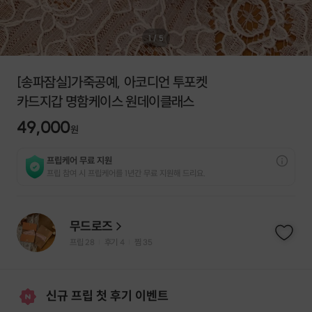
1
/
5
[송파잠실]가죽공예, 아코디언 투포켓
카드지갑 명함케이스 원데이클래스
49,000
원
프립케어 무료 지원
프립 참여 시 프립케어를 1년간 무료 지원해 드리요.
무드로즈
프립
28
후기 4
찜
35
|
|
신규 프립 첫 후기 이벤트