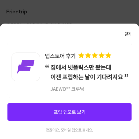
Frientrip
㈜프렌트립
사업자 등록번호 : 261-81-04385
|
통신판매업신고번호 : 2016-서울성동-01088
닫기
대표 : 임수열
개인정보 관리 책임자 : 권용근
070-5175-6636
|
|
서울시 성동구 왕십리로 115 헤이그라운드 서울숲점 G704
㈜프렌트립은 통신판매중개자로서 거래당사자가 아니며, 호스트가 등록한 상품정보 및 거래에
대해 ㈜프렌트립은 일체의 책임을 지지 않습니다.
NICEPAY 안전거래 서비스 : 고객님의 안전거래를 위해 현금 결제 시, 저희 사이트에서 가입한
구매안전 서비스를 이용할 수 있습니다.
가입 확인
이용약관
개인정보 처리방침
앱 다운로드
프립 앱으로 보기
참여하기
12
괜찮아요. 모바일 웹으로 볼게요.