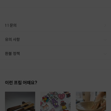
1:1 문의
유의 사항
환불 정책
1. 결제 후 14일 이내 취소 시 : 전액 환불 (단, 결제 후 14일 이내라도 호스트와 프립 진행일 예약 확정 후 환불 불가) 2. 결제 후 14일 이후 취소 시 : 환불 불가 ※ 상품의 유효기간 만료 시 연장은 불가하며, 기간 내 호스트와 예약 확정 되지 않은 프립은 프립 에너지로 환불 됩니다. ※ 환불된 에너지의 유효기간은 지급일로부터 180일이며, 유효기간 종료 후 기간연장 및 환불이 불가합니다. ※ 배송상품의 경우 배송 준비 전 전액 환불 가능, 배송 준비 후 환불 불가 합니다. ※ 다회권의 경우, 1회라도 사용시 부분 환불이 불가하며, 기간 내 호스트와 예약 확정 되지 않은 프립은 프립 에너지로 환불 됩니다. [환불 신청 방법] 1. 해당 프립 결제한 계정으로 로그인 2. 마이프립 - 신청내역 or 결제내역
이런 프립 어때요?