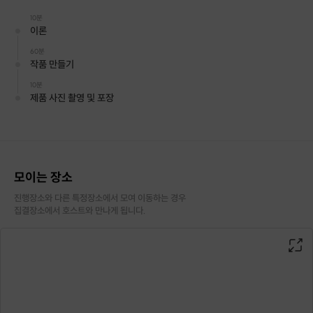
10분
이론
크루님들께 소개해드리는 이번 클래스는
60분
꽃이 좋아 꽃이 되었다는
작품 만들기
꽃같은 여러분을 위한 클래스예요😉
10분
제품 사진 촬영 및 포장
이 수업은 공방에 있는 다양한 꽃들을 사용하여
꽃정원을 만들어보는데요,
자신이 받은 꽃을 말려오셔서 작업하는 것도 가능해요.
모이는 장소
진행장소와 다른 특정장소에서 모여 이동하는 경우

(직접 말린 꽃으로 작업 요청시 1만원 할인해드려요!)
집결장소에서 호스트와 만나게 됩니다.
달쉬에서 만드는 플라워젤홀더는
쉽게말해 무드등의 개념으로
반영구적으로 꽃을 볼 수 있는 작품이예요:)