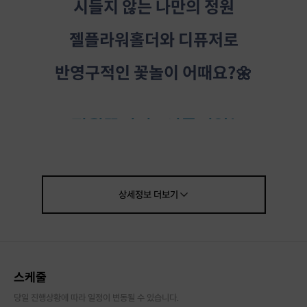
시들지 않는 나만의 정원
젤플라워홀더와 디퓨저로
반영구적인 꽃놀이 어때요?🌼
#정원꾸미기 #시들지않는
#나의꽃정원 #받은꽃박제
상세정보
더보기
▶ 호스트 소개
스케줄
안녕하세요 😀
당일 진행상황에 따라 일정이 변동될 수 있습니다.
방배동에서 캔들공방을 운영하고 있는 달쉬쌤이예요.