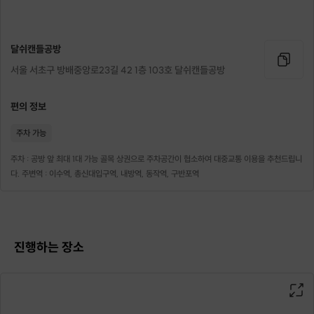
플라워젤홀더 1개 + 티라이트캔들 4개
달쉬캔들공방
+ 플라워디퓨저 100ml 1개 까지
서울 서초구 방배중앙로23길 42 1층 103호 달쉬캔들공방
3 작품이나 만들어가시는 혜자로운 수업이죠
🌼
편의 정보
아름다운 꽃 무드등으로
주차 가능
분위기도 내고 향기도 맡고
주차 : 공방 앞 최대 1대 가능 골목 상권으로 주차공간이 협소하여 대중교통 이용을 추천드립니
달쉬 꽃밭에서 힐링해보세요 :-)
다. 주변역 : 이수역, 총신대입구역, 내방역, 동작역, 구반포역
기선물로도 인기가 많은 이 아이들!
막손이 와도 금손작품 만들어 드리니
진행하는 장소
걱정하지말고 놀러오세요^-^
▶ 호스트 프로필