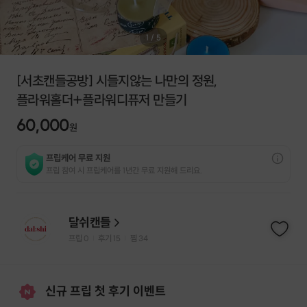
1
/
5
[서초캔들공방] 시들지않는 나만의 정원,
플라워홀더+플라워디퓨저 만들기
60,000
원
프립케어 무료 지원
프립 참여 시 프립케어를 1년간 무료 지원해 드리요.
달쉬캔들
프립
0
후기 15
찜
34
|
|
신규 프립 첫 후기 이벤트