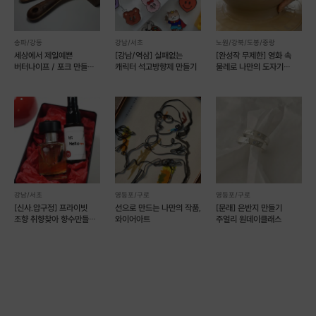
송파/강동
강남/서초
노원/강북/도봉/중랑
세상에서 제일예쁜
[강남/역삼] 실패없는
[완성작 무제한] 영화 속
1. 이론 설명 (10분)
버터나이프 / 포크 만들기
캐릭터 석고방향제 만들기
물레로 나만의 도자기
(예약 가능)
만들기 [모아스튜디오]
강남/서초
영등포/구로
영등포/구로
[신사.압구정] 프라이빗
선으로 만드는 나만의 작품,
[문래] 은반지 만들기
조향 취향찾아 향수만들기
와이어아트
주얼리 원데이클래스
(예약가능)