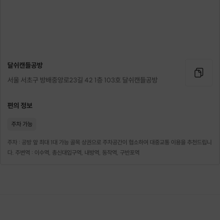
ღ KPIA 한국조향강사협회 과정 수료
ღ KCCA 아로마양초 지도사범 과정 수료
ღ CLAB 지도자 과정 수료
ღ 석고디자인크리에이터 수료
달쉬캔들공방
ღ 한국아로마양초공예 지도자과정 수료
서울 서초구 방배중앙로23길 42 1층 103호 달쉬캔들공방
ღ 관악구 로컬 컨텐츠 개발 사업단
ღ 생활화학제품인증완료
편의 정보
주차 가능
주차 : 공방 앞 최대 1대 가능 골목 상권으로 주차공간이 협소하여 대중교통 이용을 추천드립니
다. 주변역 : 이수역, 총신대입구역, 내방역, 동작역, 구반포역
▶ 이렇게 진행해요!