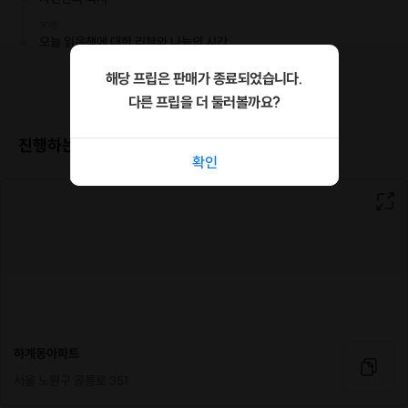
-자신이 지금 읽고 있는책을 갖고와서 1시간정도 독서하는 시간을 가질게요
30분
-1시간정도 혼자만의 독서후에 책에서 받은 인사이트를 나누는 시간을 1시간
오늘 읽은책에 대한 리뷰와 나눔의 시간
가질거에요 각자 편하게 자신의 생각을 공유하는 시간이 되었으면 좋겠네요.
해당 프립은 판매가 종료되었습니다.
*진행순서
다른 프립을 더 둘러볼까요?
-자유로운 독서 1시간
-독서후에 1시간정도 책에 관한 다양한이야기 나누기
진행하는 장소
확인
하계동아파트
서울 노원구 공릉로 351
*제공내역