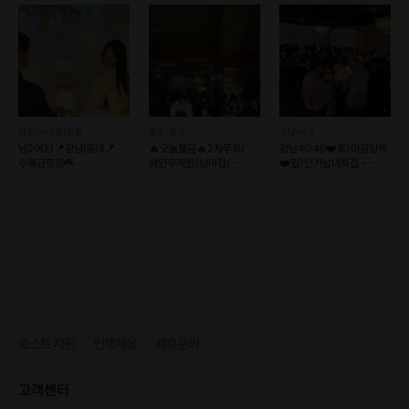
마포/서대문/은평
종로/중구
강남/서초
남2여2)📍강남I홍대📍
🔥오늘불금🔥2차무료/
강남40:40❤️토)마감임박
수목금토일☘️
와인무제한/남마감/
❤️일)인기남녀특집 -
12대12훈남훈녀소개팅❤
여2선착순마감🍷
선별제🔥실시간명단🔥
만남살롱커피
후기1등렛츠밋업
호스트 지원
인재채용
제휴문의
고객센터