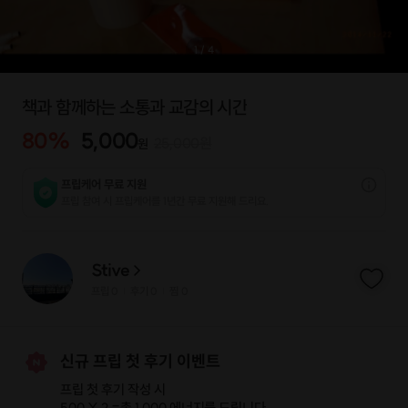
1
/
4
책과 함께하는 소통과 교감의 시간
80
%
5,000
25,000
원
원
프립케어 무료 지원
프립 참여 시 프립케어를 1년간 무료 지원해 드리요.
Stive
프립
0
후기 0
찜
0
|
|
신규 프립 첫 후기 이벤트
프립 첫 후기 작성 시
500 X 2 =
총 1,000 에너지
를 드립니다.