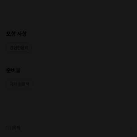
간단한 음료와 다과가 제공됩니다.
포함 사항
간단한음료
준비물
*진행장소
각자 읽을책
지하철 7호선 하계역 바로옆에 있는 아파트에서 진행합니다. 자세한 주소는
개별 공지해 드립니다.
1:1 문의