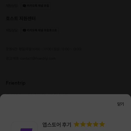
채팅상담
:
카카오톡 채널 프립
호스트 지원센터
채팅상담
:
카카오톡 채널 프립호스트
운영시간: 평일/주말 10:00 - 17:00 (점심 : 12:00 - 13:00)
광고/제휴: contact@frientrip.com
Frientrip
㈜프렌트립
사업자 등록번호 : 261-81-04385
|
통신판매업신고번호 : 2016-서울성동-01088
닫기
대표 : 임수열
개인정보 관리 책임자 : 권용근
070-5175-6636
|
|
서울시 성동구 왕십리로 115 헤이그라운드 서울숲점 G704
㈜프렌트립은 통신판매중개자로서 거래당사자가 아니며, 호스트가 등록한 상품정보 및 거래에
대해 ㈜프렌트립은 일체의 책임을 지지 않습니다.
NICEPAY 안전거래 서비스 : 고객님의 안전거래를 위해 현금 결제 시, 저희 사이트에서 가입한