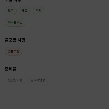
도구
재료
주차
가죽 컬러는
아이보리와 그레이
컬러 중에서 선택이 가능합니다.
이니셜각인
지폐는 넉넉히 50장 이상도 충분히 수납이 가능합니다!
불포함 사항
명절에는 용돈지갑, 장보기용 지갑으로 사용하시고
이외에도 필통이나 메이크업 파우치 등 다용도로 사용이 가능합니
다^^
선물포장
준비물
편안한마음
필요시안경
이