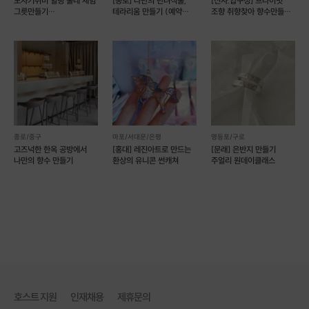
도자기취미 힐링 물레 체험
[종로] 나만의 반려식물,
[신사.압구정] 프라이빗
4. 유럽식 단면 마감
그릇만들기
테라리움 만들기 (예약
조향 취향찾아 향수만들기
(물레2+소품2)
가능)
(예약가능)
종로/중구
마포/서대문/은평
영등포/구로
고즈넉한 한옥 공방에서
[홍대] 레진아트로 만드는
[문래] 은반지 만들기
나만의 향수 만들기
환상의 유니콘 썬캐쳐
주얼리 원데이클래스
정확한 일정 협의는
호스트 지원
인재채용
제휴문의
[1:1 문의] 게시판 또는