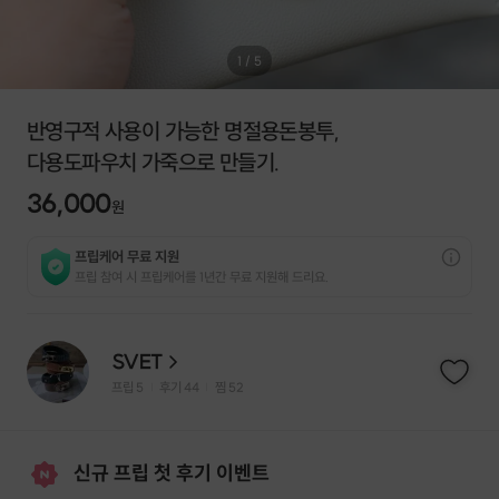
1
/
5
반영구적 사용이 가능한 명절용돈봉투,
다용도파우치 가죽으로 만들기.
36,000
원
프립케어 무료 지원
프립 참여 시 프립케어를 1년간 무료 지원해 드리요.
SVET
프립
5
후기 44
찜
52
|
|
신규 프립 첫 후기 이벤트