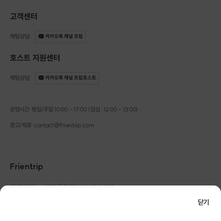
구매 하신 후
고객센터
카톡 혹은 문자로 발송되는
채팅상담
:
카카오톡 채널 프립
호스트 연락처로 문의해주세요.
호스트 지원센터
채팅상담
:
카카오톡 채널 프립호스트
운영시간: 평일/주말 10:00 - 17:00 (점심 : 12:00 - 13:00)
광고/제휴: contact@frientrip.com
Frientrip
㈜프렌트립
사업자 등록번호 : 261-81-04385
|
통신판매업신고번호 : 2016-서울성동-01088
닫기
대표 : 임수열
개인정보 관리 책임자 : 권용근
070-5175-6636
|
|
서울시 성동구 왕십리로 115 헤이그라운드 서울숲점 G704