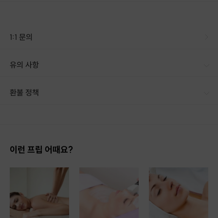
1:1 문의
네이버에서 구로마사지 치고 들어가면 많은 리뷰와 서
유의 사항
비스상품에 대한 자세한 설명을 알수가 있습니다.
환불 정책
1. 결제 후 14일 이내 취소 시 : 전액 환불 (단, 결제 후 14일 이내라도 호스트와 프립 진행일 예약 확정 후 환불 불가) 2. 결제 후 14일 이후 취소 시 : 환불 불가 ※ 상품의 유효기간 만료 시 연장은 불가하며, 기간 내 호스트와 예약 확정 되지 않은 프립은 프립 에너지로 환불 됩니다. ※ 환불된 에너지의 유효기간은 지급일로부터 180일이며, 유효기간 종료 후 기간연장 및 환불이 불가합니다. ※ 배송상품의 경우 배송 준비 전 전액 환불 가능, 배송 준비 후 환불 불가 합니다. ※ 다회권의 경우, 1회라도 사용시 부분 환불이 불가하며, 기간 내 호스트와 예약 확정 되지 않은 프립은 프립 에너지로 환불 됩니다. [환불 신청 방법] 1. 해당 프립 결제한 계정으로 로그인 2. 마이프립 - 신청내역 or 결제내역
이런 프립 어때요?