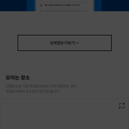
프로필
상세정보
더보기
전)반트스포츠센타 건강관리실
실장
모이는 장소
진행장소와 다른 특정장소에서 모여 이동하는 경우

전)준 정형외과 도수치료사
집결장소에서 호스트와 만나게 됩니다.
전)상쾌한 한의원 추나실장
전)이학수 삼성부회장 치료사