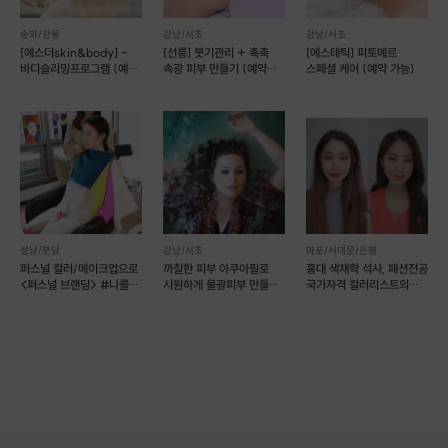
송파/강동
강남/서초
강남/서초
[에스더skin&body] -
[선릉] 붓기관리 + 촉촉
[에스테틱] 피토메르
바디슬리밍프로그램 (예약
속광 피부 만들기 (예약
스페셜 케어 (예약 가능)
가능)
가능)
성남/분당
강남/서초
마포/서대문/은평
퍼스널 컬러/메이크업으로
까칠한 피부 아쿠아필로
홍대 색채학 석사, 패션전공
<퍼스널 브랜딩> #나를
시원하게 물광피부 만들자
국가자격 컬러리스트의
찾는 시간
(예약 가능)
퍼스널컬러&체형 컨설팅