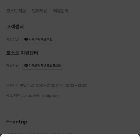
호스트 지원
인재채용
제휴문의
고객센터
채팅상담
:
카카오톡 채널 프립
호스트 지원센터
채팅상담
:
카카오톡 채널 프립호스트
운영시간: 평일/주말 10:00 - 17:00 (점심 : 12:00 - 13:00)
광고/제휴: contact@frientrip.com
Frientrip
㈜프렌트립
사업자 등록번호 : 261-81-04385
|