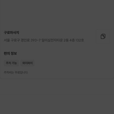
구로마사지
서울 구로구 경인로 393-7 일이삼전자타운 2동 4층 132호
편의 정보
주차 가능
와이파이
주차비는 무료입니다.