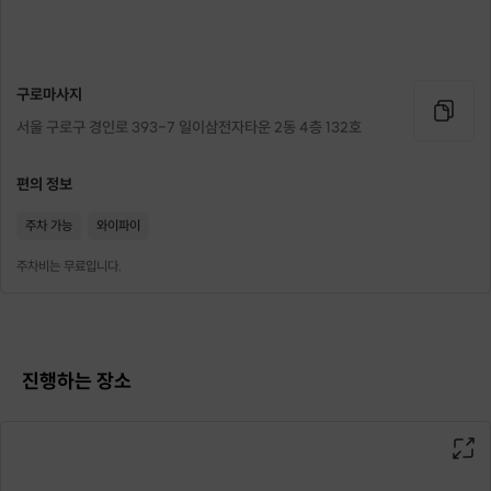
전)주)대동그룹 대표 김준식 관
리사
구로마사지
대한 임상 운동사 협회 정회원
서울 구로구 경인로 393-7 일이삼전자타운 2동 4층 132호
대한 선수 트레이너 협회 정회
편의 정보
주차 가능
와이파이
원
주차비는 무료입니다.
대한 카이로프랙틱 학회 정회원
SOSG(오스테오패시)정회원
진행하는 장소
수기치료20년