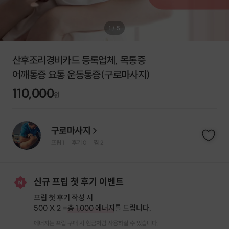
1
/
5
산후조리경비카드 등록업체, 목통증
어깨통증 요통 운동통증(구로마사지)
110,000
원
구로마사지
프립
1
후기 0
찜
2
|
|
신규 프립 첫 후기 이벤트
프립 첫 후기 작성 시
500 X 2 =
총 1,000 에너지
를 드립니다.
에너지는 프립 구매 시 현금처럼 사용하실 수 있습니다.