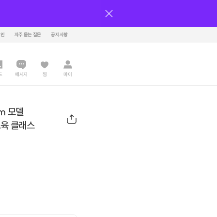
그인
자주 묻는 질문
공지사항
드
메시지
찜
마이
m 모델
교육 클래스