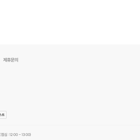
진행자 소개
국커피협회 바리스타 1급 2급 자격 보유
리스타 1급 2급 실기 교육 5년진행
제휴문의
스팅 교육 8년 진행 및 로스팅 실습
카페 (핸드드립, 브루잉, 홈로스팅) 취미 클래스 운영중
드드립 커피클래스 공방 10년 운영 경력
남종합사회복지관 핸드드립 단체수업
울디자인고, 숭의여고 커피힐링하기 단체수업
산구 청년 온라인 커피 단체수업
대모비스, 게스코리아, 서울시남부교육청, 서울시 돌봄지원센터 커
스트
하기 단체수업
기예술인지원센터 그림심리상담 진행
한대사관 외국인 대상 단체수업, 기타 다수
심 : 12:00 - 13:00)