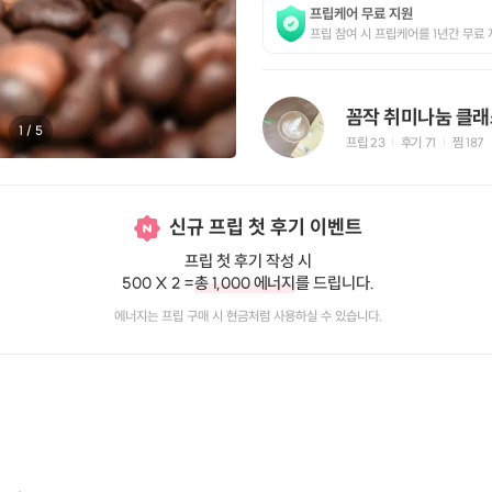
프립케어 무료 지원
프립 참여 시 프립케어를 1년간 무료 
꼼작 취미나눔 클래
1
/
5
프립
23
후기 71
찜
187
|
|
신규 프립 첫 후기 이벤트
프립 첫 후기 작성 시
500 X 2 =
총 1,000 에너지
를 드립니다.
에너지는 프립 구매 시 현금처럼 사용하실 수 있습니다.