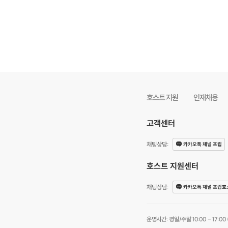
한
바
호스트 지원
인재채용
로
홈
고객센터
핸
성
채팅상담
:
카카오톡 채널 프립
서
호스트 지원센터
용
현
채팅상담
:
카카오톡 채널 프립호
링
경
주
운영시간: 평일/주말 10:00 - 17:00 (점