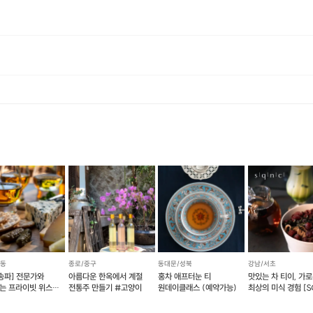
이런점이 좋아요
연속에서 커피로 힐링할수 있어요!
두 로스팅하는 15분이란 시간동안 마음을 정화할수 있어요!
에너지로 환불 됩니다. [환불 신청 방법] 1. 해당 프립 결제한 계정으로 로그인 2. 마이프립 - 신청내역 or 결제내역
시라도 일상의 고민을 잊고, 활력을 되찾을수 있어요!
이런분들께 추천합니다
피를 사랑하시는 분 추천합니다.
접 로스팅해서 맛있는 커피를 내려보고 싶으신 분 환영합니다.
페를 창업하시거나, 직접 상업용 로스터기를 사용해보고 싶으신 분 
강동
종로/중구
동대문/성북
강남/서초
니다.
,송파] 전문가와
아름다운 한옥에서 계절
홍차 애프터눈 티
맛있는 차 티이, 가
는 프라이빗 위스키
전통주 만들기 #고양이
원데이클래스 (예약가능)
최상의 미식 경험 [
 클래스!(8종)
054]