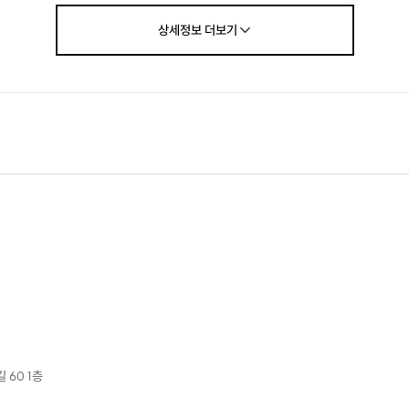
상세정보
더보기
큘럼
센로스터기 상업용 로스팅 연습, 핸드드립으로 커핑하기
모델명 : 기센 w1m 메뉴얼 방식 최대 1.5kg 용량 로스터기
 실습, 내가 좋아하는 원두로 로스팅하기
, 생두 결정두 고르기, 기센 로스터기 2가지 종류 생두로 2회 로스팅
 원두 가져가기 (850g x 2개 정도)
능 생두 종류 - 과테말라, 케냐AA, 에디오피아, 콜롬비아, 르완다, 
등
터기의 기본적인 사용법과 화력 조절 방법, 프로파일 설정 방법 배우
 60 1층