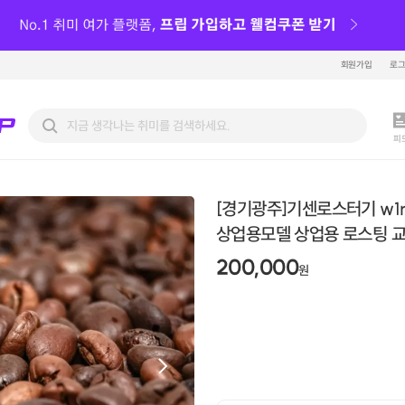
회원가입
로
피
[경기광주]기센로스터기 w1
상업용모델 상업용 로스팅 
200,000
원