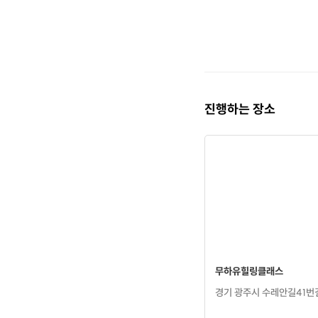
커리
1. 기
진행하는 장소
로스터기 
핸드드립
로스팅이론
직접 볶은
로스팅 가
기타 등
무하유힐링클래스
기센로스
경기 광주시 수레안길41번길