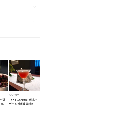
환영
강남/서초
로수길
Tea+Cocktail 테마가
SQNC
있는 티칵테일 클래스