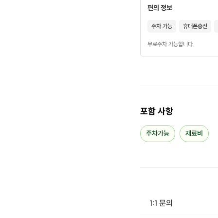
편의 정보
장소 : 
주차 가능
휴대폰충전
주차 가능
무료주차 가능합니다.
대중교통
수업 일정 
포함 사항
비용 : 
주차가능
재료비
수업시간 
인원 : 
1:1 문의