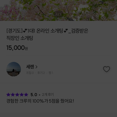
1
/
1
[경기도]💕1대1 온라인 소개팅💕_검증받은
직장인 소개팅
15,000
원
세렌
프립
0
후기 2
찜
1
|
|
후
기
5.0
2
개 후기
경험한 크루의 100%가 5점을 줬어요!