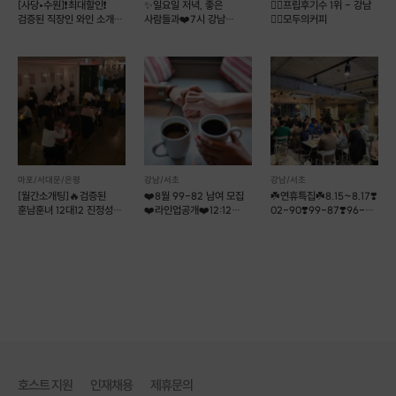
[사당•수원]❗️최대할인❗️
✨일요일 저녁, 좋은
❤️‍🔥프립후기수 1위 - 강남
💕현재(2024.02.29) 매칭 성공률 50%
검증된 직장인 와인 소개팅
사람들과❤️7시 강남
❤️‍🔥모두의커피
💕매주 금/토💕
마지막 2자리❤️
🖤프로필 작성 시 매칭 우선순위 2개를 정합니다. 우선순위에는 키, 나이, 직
장위치, 사는곳 위치, 종교, mbti, 근무형태, 음주, 흡연 (개인적으로 원하시
는 우선순위가 있다면 진행여부 상담 가능합니다)
🖤이성의 프로필은 최대 2번 드립니다.
(첫번째 프로필 받은 이후 매칭 되면 종료, 첫번째 프로필 매칭 안되면 두번째
프로필 전달)
마포/서대문/은평
강남/서초
강남/서초
소개팅 방법
[월간소개팅]🔥검증된
❤️8월 99-82 남여 모집
☘️연휴특집☘️8.15~8.17❣️
1. 프립어플에서 이용권을 구매합니다.
훈남훈녀 12대12 진정성
❤️라인업공개❤️12:12
02-90❣️99-87❣️96-
2. 카카오톡 오픈채팅 -> 세렌을 검색하여 카톡 부탁드립니다.
있는 로테이션 소개팅
로테이션소개팅
86❣️
3. 업무일 기준 24시간 이내 설문조사 연락을 드립니다.
4. 본인 프로필 작성 및 직업인증(명함 혹은 재직증명서 혹은 사원증)을 합니
다.
5. 업무일 기준 3일 이내 우선순위에 따른 이성의 프로필을 받습니다. (프로필
은 최소 2개 이상 드립니다)
6. 마음에 드는 이성을 선택합니다
7. 선택한 이성이 수락할 경우에는 소개팅 주선비 구매 후 카톡방에 초대해 드
립니다.
호스트 지원
인재채용
제휴문의
8. 소개팅 성사☺️🫶💕