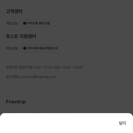
고객센터
채팅상담
:
카카오톡 채널 프립
호스트 지원센터
채팅상담
:
카카오톡 채널 프립호스트
운영시간: 평일/주말 10:00 - 17:00 (점심 : 12:00 - 13:00)
광고/제휴: contact@frientrip.com
Frientrip
㈜프렌트립
사업자 등록번호 : 261-81-04385
|
통신판매업신고번호 : 2016-서울성동-01088
닫기
대표 : 임수열
개인정보 관리 책임자 : 권용근
070-5175-6636
|
|
서울시 성동구 왕십리로 115 헤이그라운드 서울숲점 G704