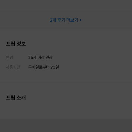
2
개 후기 더보기
프립 정보
연령
26세 이상 권장
사용기간
구매일로부터
90
일
프립 소개