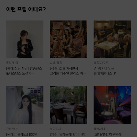
이런 프립 어때요?
동작/관악
송파/강동
영등포/구로
[홍대,신림,사당] 방송댄스
[잠실]🎨🍷마시면서
🎸 통기타 입문
&재즈댄스 도전기
그리는 캐주얼 클래스 파티
원데이클래스 🎵
(그룹수업)
#초보환영 #자만추
강남/서초
서귀포시
강남/서초
[원데이 클래스] 100만
[제주] 알레올레 할머니의
[교대강남] 하루만에