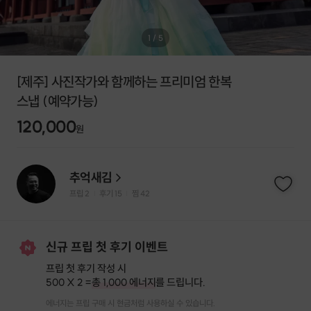
1
/
5
[제주] 사진작가와 함께하는 프리미엄 한복
스냅 (예약가능)
120,000
원
추억새김
프립
2
후기 15
찜
42
|
|
신규 프립 첫 후기 이벤트
프립 첫 후기 작성 시
500 X 2 =
총 1,000 에너지
를 드립니다.
에너지는 프립 구매 시 현금처럼 사용하실 수 있습니다.