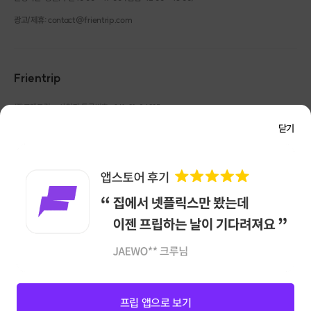
광고/제휴: contact@frientrip.com
Frientrip
㈜프렌트립
사업자 등록번호 : 261-81-04385
|
통신판매업신고번호 : 2016-서울성동-01088
닫기
대표 : 임수열
개인정보 관리 책임자 : 권용근
070-5175-6636
|
|
서울시 성동구 왕십리로 115 헤이그라운드 서울숲점 G704
㈜프렌트립은 통신판매중개자로서 거래당사자가 아니며, 호스트가 등록한 상품정보 및 거래에
대해 ㈜프렌트립은 일체의 책임을 지지 않습니다.
NICEPAY 안전거래 서비스 : 고객님의 안전거래를 위해 현금 결제 시, 저희 사이트에서 가입한
구매안전 서비스를 이용할 수 있습니다.
가입 확인
이용약관
개인정보 처리방침
앱 다운로드
프립 앱으로 보기