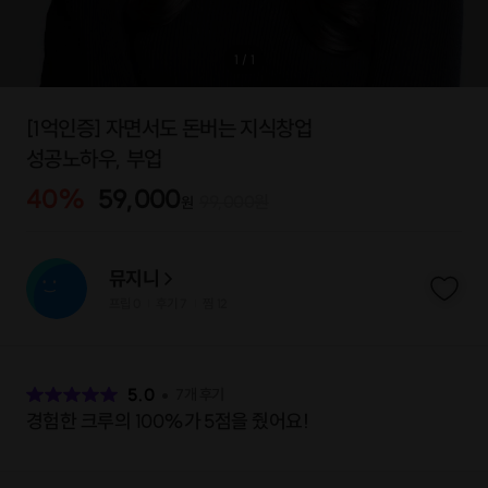
1
/
1
[1억인증] 자면서도 돈버는 지식창업
성공노하우, 부업
40
%
59,000
99,000
원
원
뮤지니
프립
0
후기 7
찜
12
|
|
후
기
5.0
7
개 후기
경험한 크루의 100%가 5점을 줬어요!