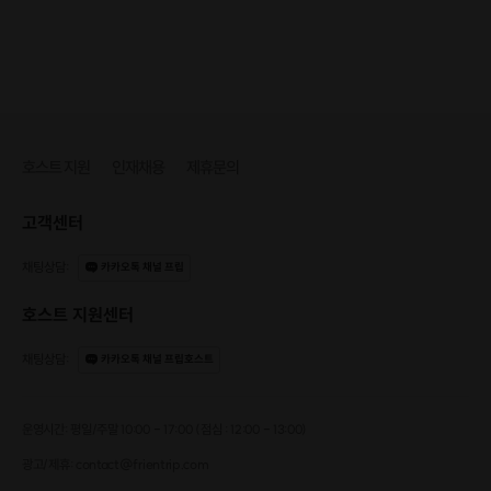
누.구.나 시작할 수 있는
돈버는 지식창업
저도 처음엔
호스트 지원
인재채용
제휴문의
"누가 내 책을사.. 글도 못쓰는데"
라고 생각했습니다.
학창시절 국어를 잘한편도 아니고..
고객센터
책을 자주 읽는편도 아니고,
글쓰기를 좋아하는편도 아닙니다.
채팅상담
:
카카오톡 채널 프립
호스트 지원센터
그러나, 후기4.9만족도
판매 0원->1억을 달성하였습니다.
채팅상담
:
카카오톡 채널 프립호스트
운영시간: 평일/주말 10:00 - 17:00 (점심 : 12:00 - 13:00)
광고/제휴: contact@frientrip.com