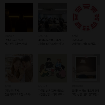
실제로 0원->1억까지 경험을
공유하고 상상하실 수 있도록
노하우를 라이브합니다.
종로/중구
강남/서초
온라인
-------------------
[프립Live] 신기한
💰 머니부트캠프 투자 &
고려대 卒!
안녕하세요. 온라인사업 10년차,
자기분석 (예약 가능)
재테크 집중 트레이닝 🚀
연애금전사업진로궁합...
명쾌하게 풀이해 드립니다.
뮤지니입니다.
온라인부업 시작하고싶은분들!
해봤지만 잘안되는분들 !
아직 마땅한 부업을 찾지못하셨나요?
온라인
강남/서초
영등포/구로
[리뉴얼] 혹시,
자존감 살롱(고민상담소)
💌심리상담소 대표와 연애
싱글이세요? #찐#소개팅
#집단상담 #대화 #토크
고민 상담 (온라인/대면
그럼 이번 라이브를 주목해주세요!
🌻[전국 커피 미팅]
#무해한모임
가능)
바로,