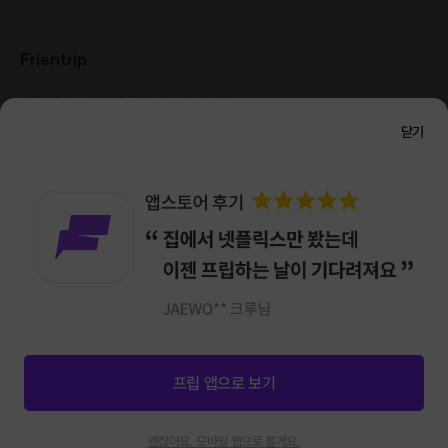
Frientrip
㈜프렌트립
사업자 등록번호 : 261-81-04385
|
통신판매업신고번호 : 2016-서울성동-01088
닫기
대표 : 임수열
개인정보 관리 책임자 : 권용근
070-5175-6636
|
|
서울시 성동구 왕십리로 115 헤이그라운드 서울숲점 G704
㈜프렌트립은 통신판매중개자로서 거래당사자가 아니며, 호스트가 등록한 상품정보 및 거래에
대해 ㈜프렌트립은 일체의 책임을 지지 않습니다.
NICEPAY 안전거래 서비스 : 고객님의 안전거래를 위해 현금 결제 시, 저희 사이트에서 가입한
구매안전 서비스를 이용할 수 있습니다.
가입 확인
이용약관
개인정보 처리방침
앱 다운로드
프립 앱으로 보기
신청마감
63
괜찮아요. 모바일 웹으로 볼게요.