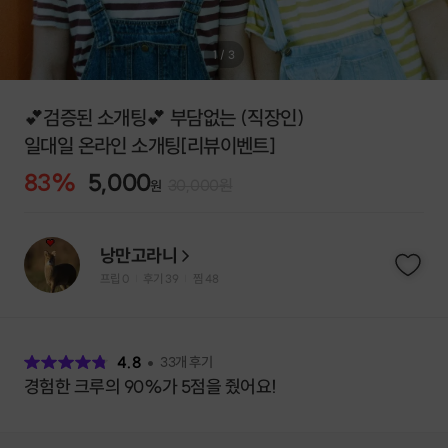
1
/
3
💕검증된 소개팅💕 부담없는 (직장인)
일대일 온라인 소개팅[리뷰이벤트]
83
%
5,000
30,000
원
원
낭만고라니
프립
0
후기 39
찜
48
|
|
후
기
4.8
33
개 후기
경험한 크루의 90%가 5점을 줬어요!