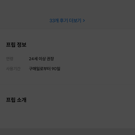
33
개 후기 더보기
프립 정보
연령
24세 이상 권장
사용기간
구매일로부터
90
일
프립 소개