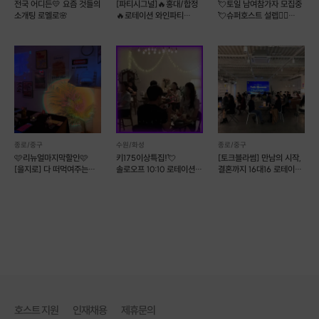
전국 어디든💛 요즘 것들의
[파티시그널]🔥홍대/합정
💘토일 남여참가자 모집중
소개팅 로멜로🌸
🔥로테이션 와인파티
💘슈퍼호스트 설렙❤️‍🔥
+월간소개팅
훈훈한프로필공개❤️
종로/중구
수원/화성
종로/중구
🩷리뉴얼마지막할인🩷
키175이상특집!💘
[토크블라썸] 만남의 시작,
[을지로] 다 떠먹여주는
솔로오프 10:10 로테이션
결혼까지 16대16 로테이션
퇴근후 소개팅
소개팅💘
소개팅
호스트 지원
인재채용
제휴문의