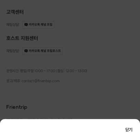
고객센터
채팅상담
:
카카오톡 채널 프립
호스트 지원센터
채팅상담
:
카카오톡 채널 프립호스트
운영시간: 평일/주말 10:00 - 17:00 (점심 : 12:00 - 13:00)
광고/제휴: contact@frientrip.com
Frientrip
㈜프렌트립
사업자 등록번호 : 261-81-04385
|
통신판매업신고번호 : 2016-서울성동-01088
닫기
대표 : 임수열
개인정보 관리 책임자 : 권용근
070-5175-6636
|
|
서울시 성동구 왕십리로 115 헤이그라운드 서울숲점 G704